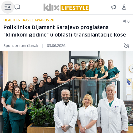
0
HEALTH & TRAVEL AWARDS 26
Poliklinika Dijamant Sarajevo proglašena
"klinikom godine" u oblasti transplantacije kose
Sponzorirani članak
|
03.06.2026.