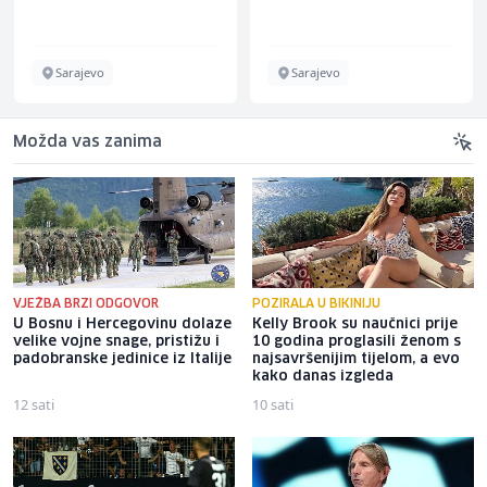
Sarajevo
Sarajevo
Možda vas zanima
VJEŽBA BRZI ODGOVOR
POZIRALA U BIKINIJU
U Bosnu i Hercegovinu dolaze
Kelly Brook su naučnici prije
velike vojne snage, pristižu i
10 godina proglasili ženom s
padobranske jedinice iz Italije
najsavršenijim tijelom, a evo
kako danas izgleda
12 sati
10 sati