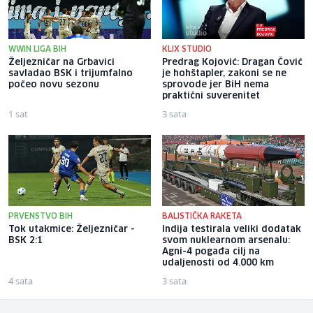
WWIN LIGA BIH
KLIX STUDIO
Željezničar na Grbavici
Predrag Kojović: Dragan Čović
savladao BSK i trijumfalno
je hohštapler, zakoni se ne
počeo novu sezonu
sprovode jer BiH nema
praktični suverenitet
1 sat
3 sata
PRVENSTVO BIH
BALISTIČKA RAKETA
Tok utakmice: Željezničar -
Indija testirala veliki dodatak
BSK 2:1
svom nuklearnom arsenalu:
Agni-4 pogađa cilj na
udaljenosti od 4.000 km
4 sata
3 sata