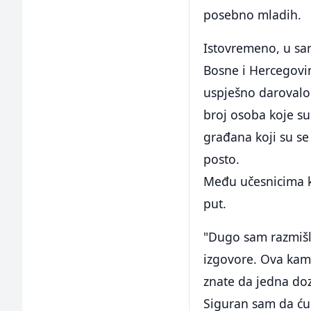
posebno mladih.
Istovremeno, u sar
Bosne i Hercegovin
uspješno darovalo
broj osoba koje su
građana koji su se
posto.
Među učesnicima ka
put.
"Dugo sam razmišlj
izgovore. Ova kamp
znate da jedna doz
Siguran sam da ću 