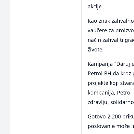
akcije.
Kao znak zahvalnos
vaučere za proizvo
način zahvaliti g
živote.
Kampanja "Daruj en
Petrol BH da kroz 
projekte koji stv
kompanija, Petrol 
zdravlju, solidarno
Gotovo 2.200 prik
poslovanje može im