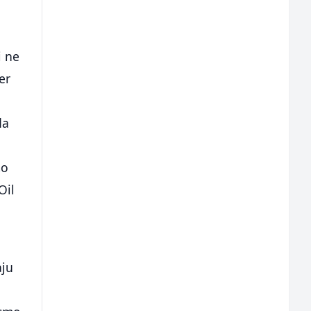
i ne
er
da
mo
Oil
aju