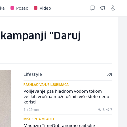
jka
Posao
Video
 kampanji "Daruj
Lifestyle
RASHLAĐIVANJE LJUBIMACA
Polijevanje psa hladnom vodom tokom
velikih vrućina može učiniti više štete nego
koristi
1h 25min
3
7
MIŠLJENJA MLADIH
Magazin TimeOut rangirao najbolje