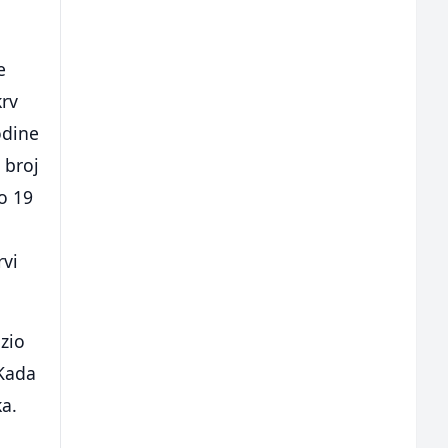
e
krv
odine
 broj
o 19
rvi
zio
 Kada
ka.