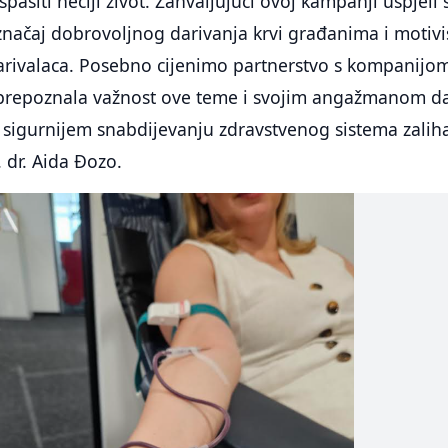
pasiti nečiji život. Zahvaljujući ovoj kampanji uspjeli
 značaj dobrovoljnog darivanja krvi građanima i motivi
darivalaca. Posebno cijenimo partnerstvo s kompanijo
e prepoznala važnost ove teme i svojim angažmanom d
 sigurnijem snabdijevanju zdravstvenog sistema zali
. dr. Aida Đozo.