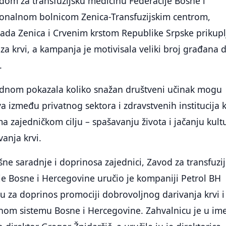
dom za transfuzijsku medicinu Federacije Bosne i
onalnom bolnicom Zenica-Transfuzijskim centrom,
ada Zenica i Crvenim krstom Republike Srpske prikup
za krvi, a kampanja je motivisala veliki broj građana 
.
ednom pokazala koliko snažan društveni učinak mogu
va između privatnog sektora i zdravstvenih institucija 
 zajedničkom cilju – spašavanju života i jačanju kult
anja krvi.
ne saradnje i doprinosa zajednici, Zavod za transfuzi
e Bosne i Hercegovine uručio je kompaniji Petrol BH
 za doprinos promociji dobrovoljnog darivanja krvi i
nom sistemu Bosne i Hercegovine. Zahvalnicu je u im