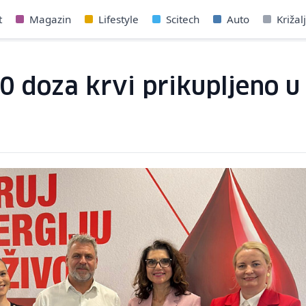
t
Magazin
Lifestyle
Scitech
Auto
Križal
0 doza krvi prikupljeno u