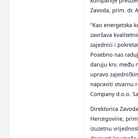
kompanije preuzeo 
Zavoda, prim. dr. 
"Kao energetska k
završava kvalitetn
zajednici i pokreta
Posebno nas raduje
daruju krv, među n
upravo zajednički
napraviti stvarnu r
Company d.o.o. Sa
Direktorica Zavoda
Hercegovine, prim.
izuzetnu vrijednos