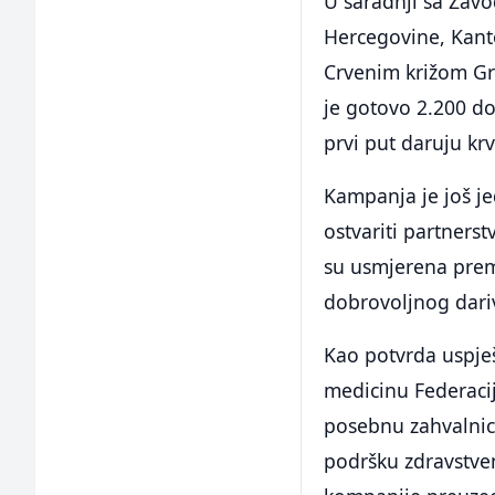
U saradnji sa Zavo
Hercegovine, Kant
Crvenim križom Gr
je gotovo 2.200 do
prvi put daruju krv
Kampanja je još j
ostvariti partnerst
su usmjerena prema
dobrovoljnog dariv
Kao potvrda uspješ
medicinu Federacij
posebnu zahvalnicu
podršku zdravstve