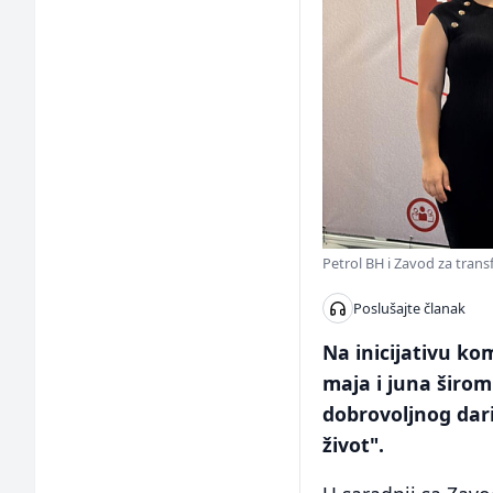
Petrol BH i Zavod za trans
Poslušajte članak
Na inicijativu ko
maja i juna širom
dobrovoljnog dari
život".