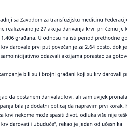
adnji sa Zavodom za transfuzijsku medicinu Federacij
e realizovano je 27 akcija darivanja krvi, pri čemu je 
 1.406 građana. U odnosu na isti period prethodne g
 krv darovale prvi put povećan je za 2,64 posto, dok je
 samoinicijativno odazvali akcijama porastao za gotov
mpanje bili su i brojni građani koji su krv darovali p
ao da postanem darivalac krvi, ali sam uvijek pronala
anja bila je dodatni poticaj da napravim prvi korak.
a krvi nekome može spasiti život, odluka više nije teš
krv darovati i ubuduće", rekao je jedan od učesnika