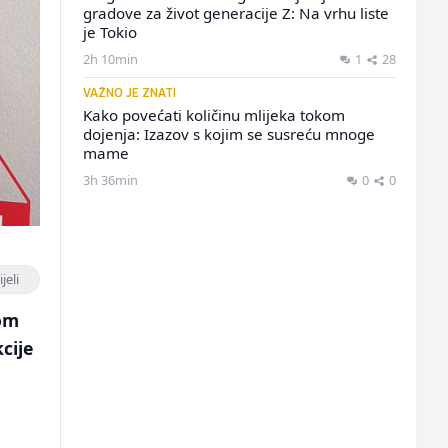
gradove za život generacije Z: Na vrhu liste
je Tokio
2h 10min
1
28
VAŽNO JE ZNATI
Kako povećati količinu mlijeka tokom
dojenja: Izazov s kojim se susreću mnoge
mame
3h 36min
0
0
jeli
kom
cije