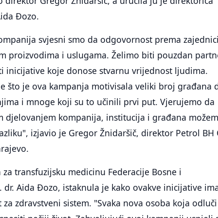
direktor Gregor Žnidaršič, a uručila ju je direktorica
Aida Đozo.
ompanija svjesni smo da odgovornost prema zajednic
im proizvodima i uslugama. Želimo biti pouzdan partn
ti inicijative koje donose stvarnu vrijednost ljudima.
 što je ova kampanja motivisala veliki broj građana 
jima i mnoge koji su to učinili prvi put. Vjerujemo da
m djelovanjem kompanija, institucija i građana može
azliku", izjavio je Gregor Žnidaršič, direktor Petrol BH 
rajevo.
 za transfuzijsku medicinu Federacije Bosne i
 dr. Aida Đozo, istaknula je kako ovakve inicijative im
t za zdravstveni sistem. "Svaka nova osoba koja odluči