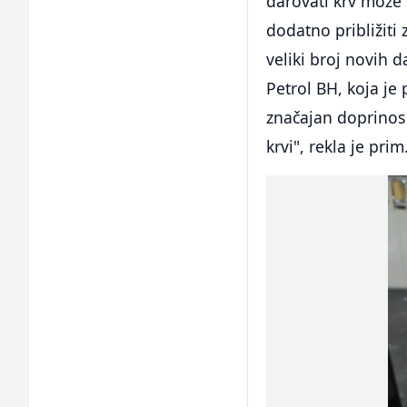
darovati krv može s
dodatno približiti
veliki broj novih 
Petrol BH, koja j
značajan doprinos
krvi", rekla je prim