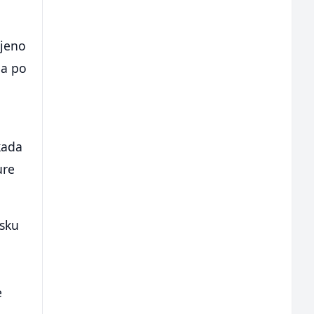
ljeno
da po
kada
ure
jsku
e