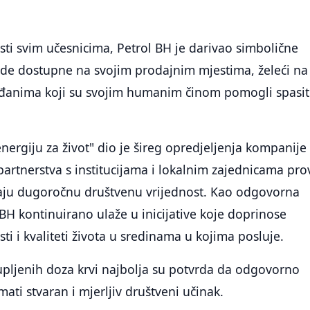
ti svim učesnicima, Petrol BH je darivao simbolične
de dostupne na svojim prodajnim mjestima, želeći na 
rađanima koji su svojim humanim činom pomogli spasit
ergiju za život" dio je šireg opredjeljenja kompanije
partnerstva s institucijama i lokalnim zajednicama pro
araju dugoročnu društvenu vrijednost. Kao odgovorna
BH kontinuirano ulaže u inicijative koje doprinose
sti i kvaliteti života u sredinama u kojima posluje.
upljenih doza krvi najbolja su potvrda da odgovorno
ati stvaran i mjerljiv društveni učinak.