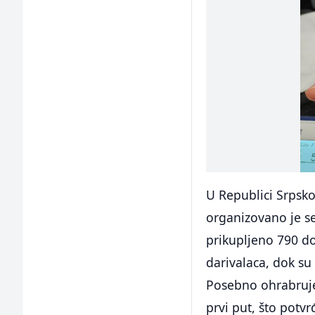
U Republici Srpsko
organizovano je se
prikupljeno 790 do
darivalaca, dok su
Posebno ohrabruje
prvi put, što potv