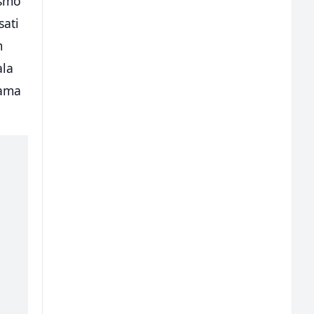
 smo
sati
m
ala
hama