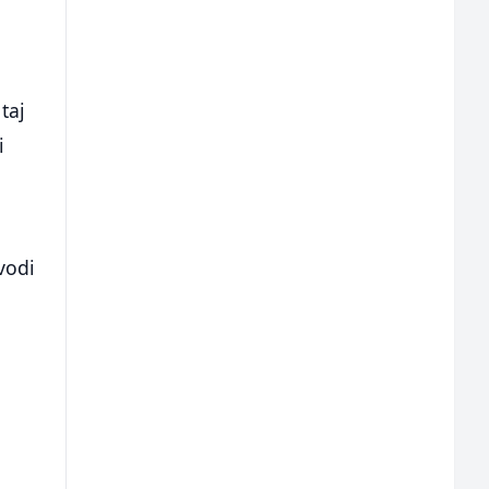
taj
i
vodi