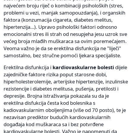
najvećem broju riječ o kombinaciji psiholoških (stres,
problemi u vezi, manjak samopouzdanja), i organskih
faktora (konzumacija cigareta, diabetes melitus,
hipertenzija…). Upravo psihološki faktori odnosno
emocionalni stres ili strah od nesupjeha jesu uzrok sve
većeg broja mlađih muškaraca sa ovim poremećajem.
Veoma važno je da se erektilna disfunkcija ne "liječi"
samostalno, bez stručne pomoći ljekara specijaliste.
Erektilna disfunkcija i
kardiovaskularne bolesti
dijele
zajedničke faktore rizika poput starosne dobi,
hiperholesterolemije, arterijske hipertenzije, inzulinske
rezistencije i diabetes melitusa, pušenja, pretilosti i
depresije. Brojna istraživanja pokazala su da je
erektilna disfukcija česta kod bolesnika s
kadiovaskularnim oboljenjima (više od 70 posto), te je
nezavisan prediktor budućih kardiovaskularnih
događaja kod muškaraca sa i bez potvrđene
kardiovaskularne bolesti. Važno je napomenuti da