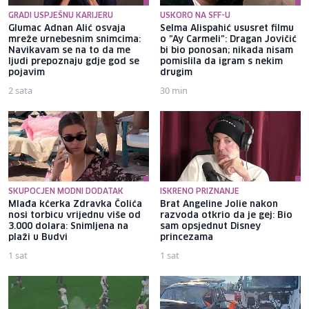
GRADI USPJEŠNU KARIJERU
USKORO NA SFF-U
Glumac Adnan Alić osvaja
Selma Alispahić ususret filmu
mreže urnebesnim snimcima:
o "Ay Carmeli": Dragan Jovičić
Navikavam se na to da me
bi bio ponosan; nikada nisam
ljudi prepoznaju gdje god se
pomislila da igram s nekim
pojavim
drugim
2 sata
30 min
SKUPOCJEN MODNI DODATAK
ISKRENO PRIZNANJE
Mlađa kćerka Zdravka Čolića
Brat Angeline Jolie nakon
nosi torbicu vrijednu više od
razvoda otkrio da je gej: Bio
3.000 dolara: Snimljena na
sam opsjednut Disney
plaži u Budvi
princezama
1 sat
1 sat