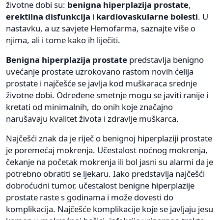
životne dobi su:
benigna hiperplazija prostate
,
erektilna disfunkcija
i
kardiovaskularne bolesti
. U
nastavku, a uz savjete Hemofarma, saznajte više o
njima, ali i tome kako ih liječiti.
Benigna hiperplazija prostate
predstavlja benigno
uvećanje prostate uzrokovano rastom novih ćelija
prostate i najčešće se javlja kod muškaraca srednje
životne dobi. Određene smetnje mogu se javiti ranije i
kretati od minimalnih, do onih koje značajno
narušavaju kvalitet života i zdravlje muškarca.
Najčešći znak da je riječ o benignoj hiperplaziji prostate
je poremećaj mokrenja. Učestalost noćnog mokrenja,
čekanje na početak mokrenja ili bol jasni su alarmi da je
potrebno obratiti se ljekaru. Iako predstavlja najčešći
dobroćudni tumor, učestalost benigne hiperplazije
prostate raste s godinama i može dovesti do
komplikacija. Najčešće komplikacije koje se javljaju jesu