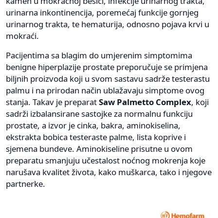
kamen u mokraćnoj bešici, infekcije urinarnog trakta,
urinarna inkontinencija, poremećaj funkcije gornjeg
urinarnog trakta, te hematurija, odnosno pojava krvi u
mokraći.
Pacijentima sa blagim do umjerenim simptomima
benigne hiperplazije prostate preporučuje se primjena
biljnih proizvoda koji u svom sastavu sadrže testerastu
palmu i na prirodan način ublažavaju simptome ovog
stanja. Takav je preparat
Saw Palmetto Complex
, koji
sadrži izbalansirane sastojke za normalnu funkciju
prostate, a izvor je cinka, bakra, aminokiselina,
ekstrakta bobica testeraste palme, lista koprive i
sjemena bundeve. Aminokiseline prisutne u ovom
preparatu smanjuju učestalost noćnog mokrenja koje
narušava kvalitet života, kako muškarca, tako i njegove
partnerke.