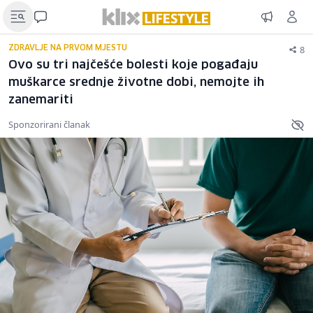
8
ZDRAVLJE NA PRVOM MJESTU
Ovo su tri najčešće bolesti koje pogađaju
muškarce srednje životne dobi, nemojte ih
zanemariti
Sponzorirani članak