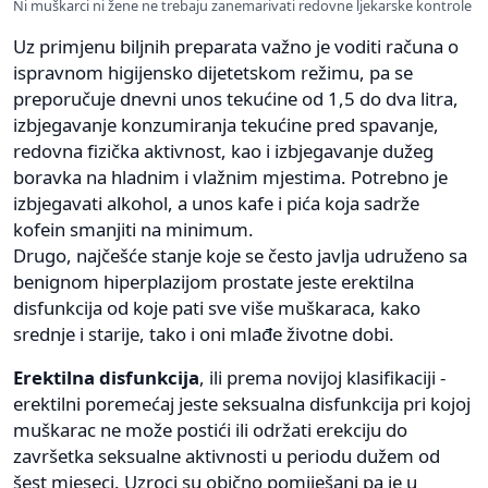
Ni muškarci ni žene ne trebaju zanemarivati redovne ljekarske kontrole
Uz primjenu biljnih preparata važno je voditi računa o
ispravnom higijensko dijetetskom režimu, pa se
preporučuje dnevni unos tekućine od 1,5 do dva litra,
izbjegavanje konzumiranja tekućine pred spavanje,
redovna fizička aktivnost, kao i izbjegavanje dužeg
boravka na hladnim i vlažnim mjestima. Potrebno je
izbjegavati alkohol, a unos kafe i pića koja sadrže
kofein smanjiti na minimum.
Drugo, najčešće stanje koje se često javlja udruženo sa
benignom hiperplazijom prostate jeste erektilna
disfunkcija od koje pati sve više muškaraca, kako
srednje i starije, tako i oni mlađe životne dobi.
Erektilna disfunkcija
, ili prema novijoj klasifikaciji -
erektilni poremećaj jeste seksualna disfunkcija pri kojoj
muškarac ne može postići ili održati erekciju do
završetka seksualne aktivnosti u periodu dužem od
šest mjeseci. Uzroci su obično pomiješani pa je u