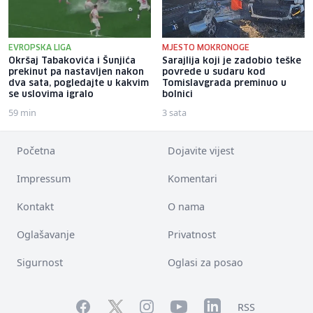
EVROPSKA LIGA
MJESTO MOKRONOGE
Okršaj Tabakovića i Šunjića
Sarajlija koji je zadobio teške
prekinut pa nastavljen nakon
povrede u sudaru kod
dva sata, pogledajte u kakvim
Tomislavgrada preminuo u
se uslovima igralo
bolnici
59 min
3 sata
Početna
Dojavite vijest
Impressum
Komentari
Kontakt
O nama
Oglašavanje
Privatnost
Sigurnost
Oglasi za posao
Facebook
YouTube
LinkedIn
Twitter
Instagram
RSS