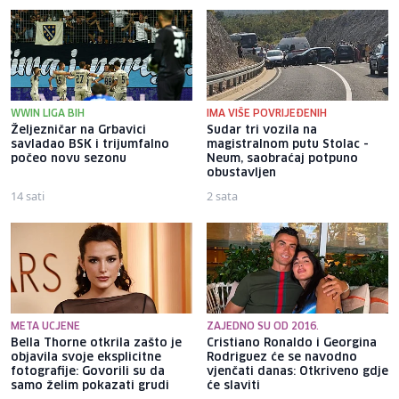
WWIN LIGA BIH
IMA VIŠE POVRIJEĐENIH
Željezničar na Grbavici
Sudar tri vozila na
savladao BSK i trijumfalno
magistralnom putu Stolac -
počeo novu sezonu
Neum, saobraćaj potpuno
obustavljen
14 sati
2 sata
META UCJENE
ZAJEDNO SU OD 2016.
Bella Thorne otkrila zašto je
Cristiano Ronaldo i Georgina
objavila svoje eksplicitne
Rodriguez će se navodno
fotografije: Govorili su da
vjenčati danas: Otkriveno gdje
samo želim pokazati grudi
će slaviti