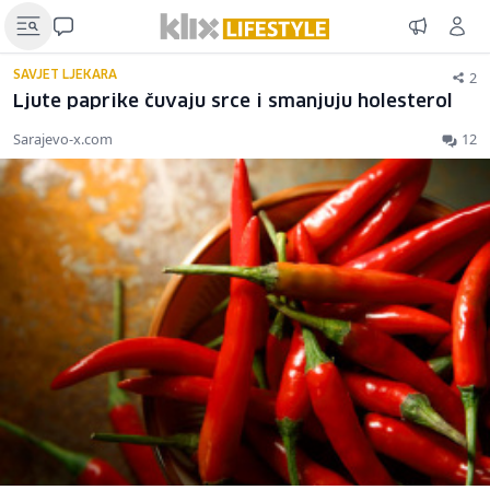
2
SAVJET LJEKARA
Ljute paprike čuvaju srce i smanjuju holesterol
Sarajevo-x.com
12