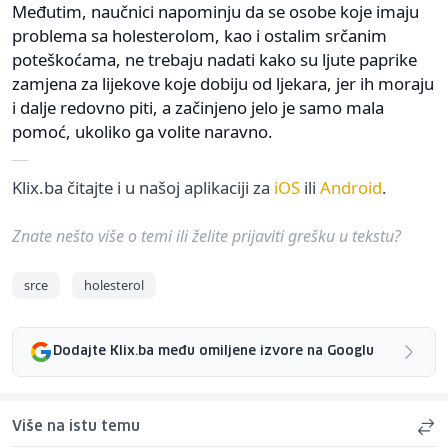
Međutim, naučnici napominju da se osobe koje imaju
problema sa holesterolom, kao i ostalim srčanim
poteškoćama, ne trebaju nadati kako su ljute paprike
zamjena za lijekove koje dobiju od ljekara, jer ih moraju
i dalje redovno piti, a začinjeno jelo je samo mala
pomoć, ukoliko ga volite naravno.
Klix.ba čitajte i u našoj aplikaciji za
iOS
ili
Android
.
Znate nešto više o temi ili želite prijaviti grešku u tekstu?
srce
holesterol
Dodajte Klix.ba među omiljene izvore na Googlu
Više na istu temu