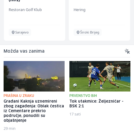
Restoran Golf Klub
Hering
Sarajevo
Široki Brijeg
Možda vas zanima
PRAŠINA U ZRAKU
PRVENSTVO BIH
Građani Kaknja uznemireni
Tok utakmice: Željezničar -
zbog zagađenja: Oblak čestica
BSK 2:1
iz Cementare prekrio
17 sati
područje, ponudili su
objašnjenje
29 min