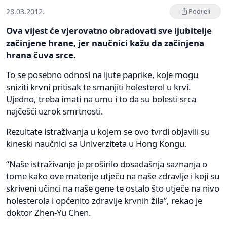
28.03.2012.
Podijeli
Ova vijest će vjerovatno obradovati sve ljubitelje
začinjene hrane, jer naučnici kažu da začinjena
hrana čuva srce.
To se posebno odnosi na ljute paprike, koje mogu
sniziti krvni pritisak te smanjiti holesterol u krvi.
Ujedno, treba imati na umu i to da su bolesti srca
najčešći uzrok smrtnosti.
Rezultate istraživanja u kojem se ovo tvrdi objavili su
kineski naučnici sa Univerziteta u Hong Kongu.
“Naše istraživanje je proširilo dosadašnja saznanja o
tome kako ove materije utječu na naše zdravlje i koji su
skriveni učinci na naše gene te ostalo što utječe na nivo
holesterola i općenito zdravlje krvnih žila”, rekao je
doktor Zhen-Yu Chen.