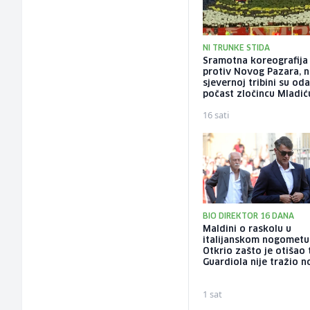
NI TRUNKE STIDA
Sramotna koreografija 
protiv Novog Pazara, 
sjevernoj tribini su oda
počast zločincu Mladić
16 sati
BIO DIREKTOR 16 DANA
Maldini o raskolu u
italijanskom nogometu
Otkrio zašto je otišao 
Guardiola nije tražio 
1 sat