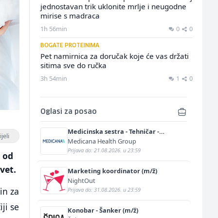
jednostavan trik uklonite mrlje i neugodne
mirise s madraca
1h 56min
0
0
BOGATE PROTEINIMA
Pet namirnica za doručak koje će vas držati
sitima sve do ručka
3h 54min
1
0
Oglasi za posao
Medicinska sestra - Tehničar -
jeli
Anestetičar (m/ž)
Medicana Health Group
Prijava do: 21.08.2026. u 23:59
n od
vet.
Marketing koordinator (m/ž)
NightOut
in za
Prijava do: 31.08.2026. u 23:59
iji se
Konobar - Šanker (m/ž)