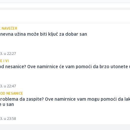
E NAVEČER
evna užina može biti ključ za dobar san
3. u 22:27
 I VI
od nesanice? Ove namirnice će vam pomoći da brzo utonete 
3. u 22:47
OD NESANICE
problema da zaspite? Ove namirnice vam mogu pomoći da la
e u san
3. u 23:58