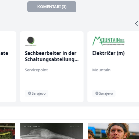
KOMENTARI (3)
 der
Električar (m)
Skladišni radnik (m/
ung
Mountain
Lidl BH
Sarajevo
Lepenica