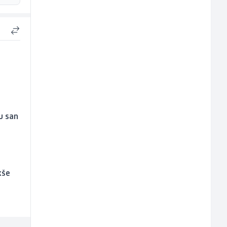
u san
kše