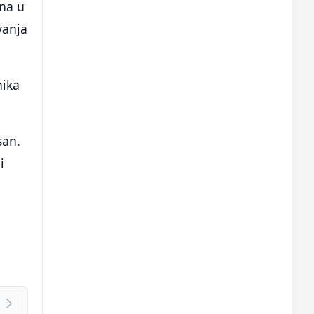
ina u
vanja
nika
san.
i