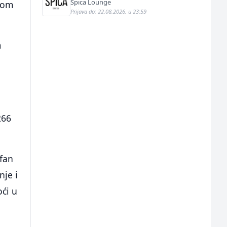
Špica Lounge
okom
Prijava do: 22.08.2026. u 23:59
m
266
ofan
nje i
oći u