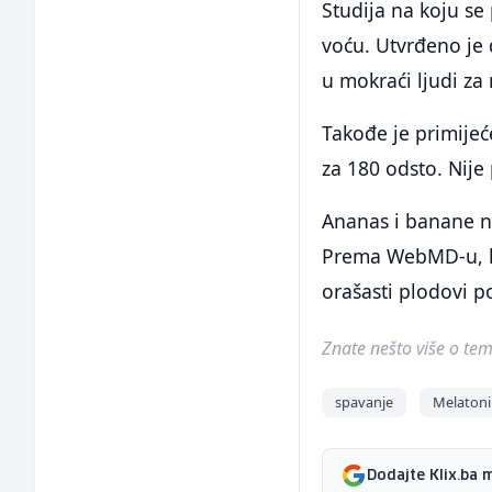
Studija na koju se
voću. Utvrđeno je
u mokraći ljudi za
Takođe je primije
za 180 odsto. Nije 
Ananas i banane ni
Prema WebMD-u, kis
orašasti plodovi p
Znate nešto više o temi 
spavanje
Melaton
Dodajte Klix.ba 