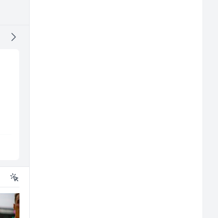
ž)
Voditelj poslovnice
Limar (m)
salona namještaja (m/
ž)
Kalea
Mountain
Više lokacija
Sarajevo