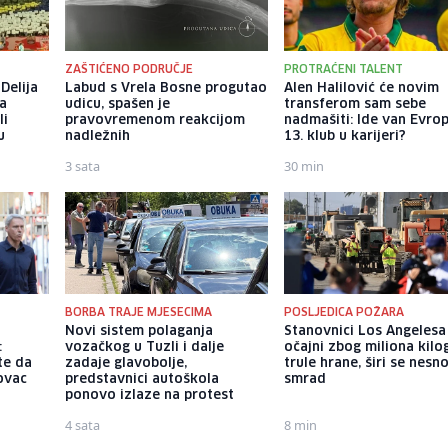
ZAŠTIĆENO PODRUČJE
PROTRAĆENI TALENT
Delija
Labud s Vrela Bosne progutao
Alen Halilović će novim
na
udicu, spašen je
transferom sam sebe
li
pravovremenom reakcijom
nadmašiti: Ide van Evro
u
nadležnih
13. klub u karijeri?
3 sata
30 min
BORBA TRAJE MJESECIMA
POSLJEDICA POŽARA
Novi sistem polaganja
Stanovnici Los Angelesa
:
vozačkog u Tuzli i dalje
očajni zbog miliona kil
te da
zadaje glavobolje,
trule hrane, širi se nesn
novac
predstavnici autoškola
smrad
ponovo izlaze na protest
4 sata
8 min