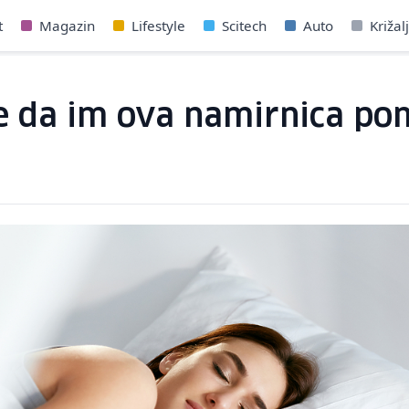
t
Magazin
Lifestyle
Scitech
Auto
Križal
de da im ova namirnica po