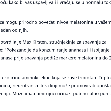
oću kako bi vas uspavljivali i vraćaju se u normalu t
ce mogu prirodno povećati nivoe melatonina u vaše
 jedan od njih.
otvrdila je Max Kirsten, stručnjakinja za spavanje za
: "Pokazano je da konzumiranje ananasa ili ispijanje
nanasa prije spavanja podiže markere melatonina do 
u količinu aminokiseline koja se zove triptofan. Tript
onina, neurotransmitera koji može promovirati opušta
ženja. Može imati umirujući učinak, potencijalno pom