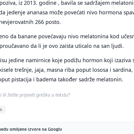
 poziva, iz 2013. godine , bavila se sadržajem melaton
 da jedenje ananasa može povećati nivo hormona spa
 nevjerovatnih 266 posto.
ćeno da banane povećavaju nivo melatonina kod učes
proučavano da li je ovo zaista uticalo na san ljudi.
su jedine namirnice koje podižu hormon koji izaziva 
ele trešnje, jaja, masna riba poput lososa i sardina, 
oput pistacija i badema također sadrže melatonin.
ili želite prijaviti grešku u tekstu?
in
među omiljene izvore na Googlu