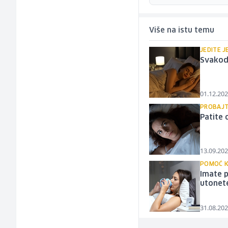
Više na istu temu
JEDITE J
Svakodn
01.12.202
PROBAJTE
Patite 
13.09.202
POMOĆ K
Imate 
utonet
31.08.202