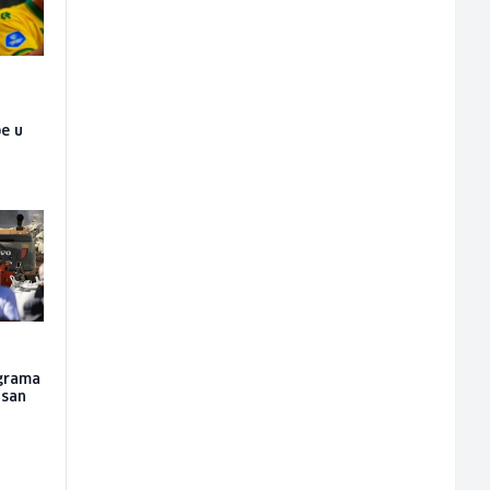
pe u
ograma
osan