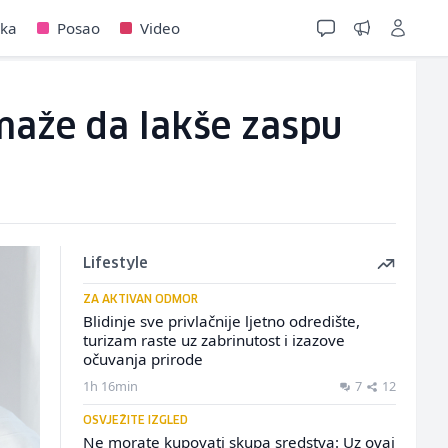
jka
Posao
Video
maže da lakše zaspu
Lifestyle
ZA AKTIVAN ODMOR
Blidinje sve privlačnije ljetno odredište,
turizam raste uz zabrinutost i izazove
očuvanja prirode
1h 16min
7
12
OSVJEŽITE IZGLED
Ne morate kupovati skupa sredstva: Uz ovaj