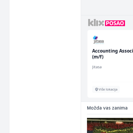
r (m/
Accounting Associate
Sachbearbeiter in
(m/f)
Schaltungsabteil
(m/w)
Jitasa
Servicepoint
Više lokacija
Sarajevo
Možda vas zanima