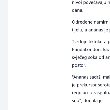
nivoi povećavaju n
dana.
Određene namirni
tijelu, a ananas je
Tvrdnje tiktokera p
PandaLondon, kaže
svježeg soka od a
posto".
"Ananas sadrži mal
je prekursor serot
regulaciju raspolo
snu", dodala je.