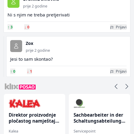
prije 2 godine
Ni s njim ne treba pretjerivati
↑
3
↓
0
Prijavi
Zox
prije 2 godine
Jesi to sam skontao?
↑
0
↓
1
Prijavi
Direktor proizvodnje
Sachbearbeiter in der
pločastog namještaja
Schaltungsabteilung
(m/ž)
(m/w)
Kalea
Servicepoint