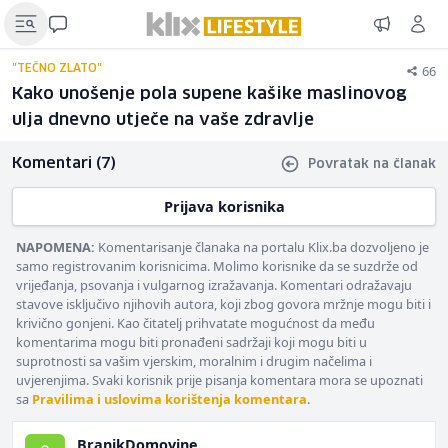
66
"TEČNO ZLATO"
Kako unošenje pola supene kašike maslinovog
ulja dnevno utječe na vaše zdravlje
Komentari (7)
Povratak na članak
Prijava korisnika
NAPOMENA:
Komentarisanje članaka na portalu Klix.ba dozvoljeno je
samo registrovanim korisnicima. Molimo korisnike da se suzdrže od
vrijeđanja, psovanja i vulgarnog izražavanja. Komentari odražavaju
stavove isključivo njihovih autora, koji zbog govora mržnje mogu biti i
krivično gonjeni. Kao čitatelj prihvatate mogućnost da među
komentarima mogu biti pronađeni sadržaji koji mogu biti u
suprotnosti sa vašim vjerskim, moralnim i drugim načelima i
uvjerenjima. Svaki korisnik prije pisanja komentara mora se upoznati
sa
Pravilima i uslovima korištenja komentara
.
BranikDomovine