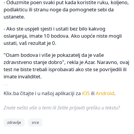
- Oduzmite poen svaki put kada koristite ruku, koljeno,
podlakticu ili stranu noge da pomognete sebi da
ustanete.
- Ako ste uspjeli sjesti i ustati bez bilo kakvog
oslanjanja, imate 10 bodova. Ako uopće niste mogli
ustati, vaš rezultat je 0.
"Osam bodova i više je pokazatelj da je vaše
zdravstveno stanje dobro", rekla je Azar. Naravno, ovaj
test ne biste trebali isprobavati ako ste se povrijedili ili
imate invaliditet.
Klix.ba čitajte i u našoj aplikaciji za
iOS
ili
Android
.
Znate nešto više o temi ili želite prijaviti grešku u tekstu?
zdravlje
srce