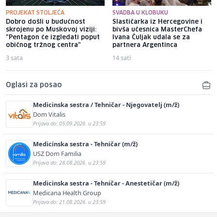
PROJEKAT STOLJEĆA
SVADBA U KLOBUKU
Dobro došli u budućnost
Slastičarka iz Hercegovine i
skrojenu po Muskovoj viziji:
bivša učesnica MasterChefa
"Pentagon će izgledati poput
Ivana Čuljak udala se za
običnog tržnog centra"
partnera Argentinca
3 sata
14 sati
Oglasi za posao
Medicinska sestra / Tehničar - Njegovatelj (m/ž)
Dom Vitalis
Prijava do: 05.09.2026. u 23:59
Medicinska sestra - Tehničar (m/ž)
USZ Dom Familia
Prijava do: 28.08.2026. u 23:59
Medicinska sestra - Tehničar - Anestetičar (m/ž)
Medicana Health Group
Prijava do: 21.08.2026. u 23:59