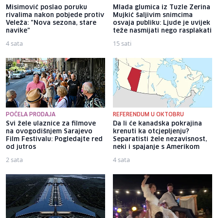
Misimović poslao poruku
Mlada glumica iz Tuzle Zerina
rivalima nakon pobjede protiv
Mujkić šaljivim snimcima
Veleža: "Nova sezona, stare
osvaja publiku: Ljude je uvijek
navike"
teže nasmijati nego rasplakati
4 sata
15 sati
POČELA PRODAJA
REFERENDUM U OKTOBRU
Svi žele ulaznice za filmove
Da li će kanadska pokrajina
na ovogodišnjem Sarajevo
krenuti ka otcjepljenju?
Film Festivalu: Pogledajte red
Separatisti žele nezavisnost,
od jutros
neki i spajanje s Amerikom
2 sata
4 sata