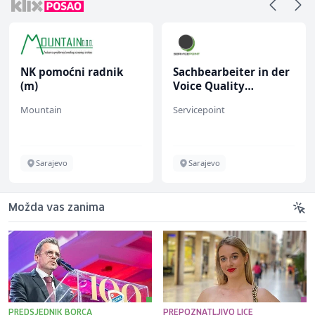
NK pomoćni radnik
Sachbearbeiter in der
(m)
Voice Quality
Management (m/w)
Mountain
Servicepoint
Sarajevo
Sarajevo
Možda vas zanima
PREDSJEDNIK BORCA
PREPOZNATLJIVO LICE