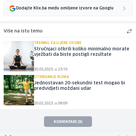
Dodajte Klix.ba među omiljene izvore na Googlu
Više na istu temu
TRENING ZA LIJENE OSOBE
Stručnjaci otkrili koliko minimalno morate
vježbati da biste postigli rezultate
30.03.2023. u 23:10
OTKRIVANJE RIZIKA
Jednostavan 20-sekundni test mogao bi
predvidjeti moždani udar
20.02.2023. u 08:09
KOMENTARI (9)