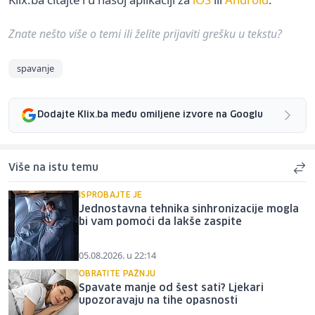
Znate nešto više o temi ili želite prijaviti grešku u tekstu?
spavanje
Dodajte Klix.ba među omiljene izvore na Googlu
Više na istu temu
ISPROBAJTE JE
Jednostavna tehnika sinhronizacije mogla
bi vam pomoći da lakše zaspite
05.08.2026. u 22:14
OBRATITE PAŽNJU
Spavate manje od šest sati? Ljekari
upozoravaju na tihe opasnosti