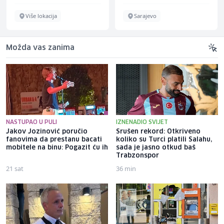
Više lokacija
Sarajevo
Možda vas zanima
NASTUPAO U PULI
IZNENADIO SVIJET
Jakov Jozinović poručio
Srušen rekord: Otkriveno
fanovima da prestanu bacati
koliko su Turci platili Salahu,
mobitele na binu: Pogazit ću ih
sada je jasno otkud baš
Trabzonspor
21 sat
36 min