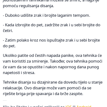
pomoću regulisanja disanja.
- Duboko udišite zrak i brojite laganim tempom.
- Kada izbrojite do pet, zadržite zrak i u sebi brojite do
četiri.
- Zatim polako kroz nos ispuštajte zrak i u sebi brojite
do pet.
Ukoliko patite od čestih napada panike, ova tehnika će
vam koristiti za smirenje. Također, ova tehnika pomoći
će vam da se opustite i nakon napornog dana punog
napetosti i stresa.
Tehnike disanja su dizajnirane da dovedu tijelo u stanje
relaksacije. Ovo disanje može vam pomoći da se
riješite briga prije spavanja i da brže zaspite.
Klix.ba čitajte i u našoj aplikaciji za
iOS
ili
Android
.