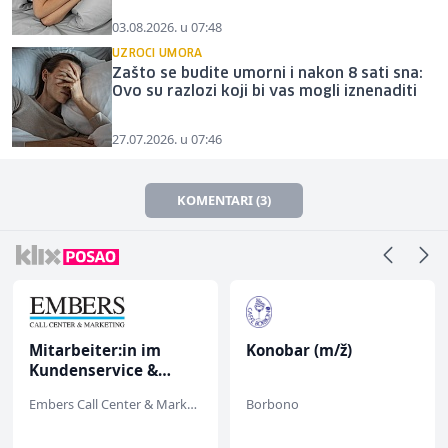
03.08.2026. u 07:48
UZROCI UMORA
Zašto se budite umorni i nakon 8 sati sna:
Ovo su razlozi koji bi vas mogli iznenaditi
27.07.2026. u 07:46
KOMENTARI (3)
Mitarbeiter:in im
Konobar (m/ž)
Kundenservice &
Support (m/w/d)
Embers Call Center & Marketing
Borbono