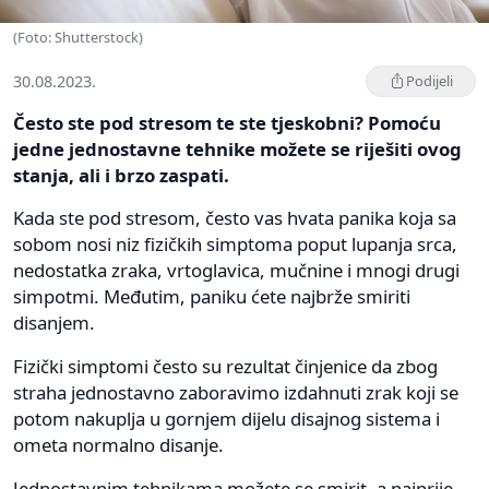
(Foto: Shutterstock)
30.08.2023.
Podijeli
Često ste pod stresom te ste tjeskobni? Pomoću
jedne jednostavne tehnike možete se riješiti ovog
stanja, ali i brzo zaspati.
Kada ste pod stresom, često vas hvata panika koja sa
sobom nosi niz fizičkih simptoma poput lupanja srca,
nedostatka zraka, vrtoglavica, mučnine i mnogi drugi
simpotmi. Međutim, paniku ćete najbrže smiriti
disanjem.
Fizički simptomi često su rezultat činjenice da zbog
straha jednostavno zaboravimo izdahnuti zrak koji se
potom nakuplja u gornjem dijelu disajnog sistema i
ometa normalno disanje.
Jednostavnim tehnikama možete se smirit, a najprije