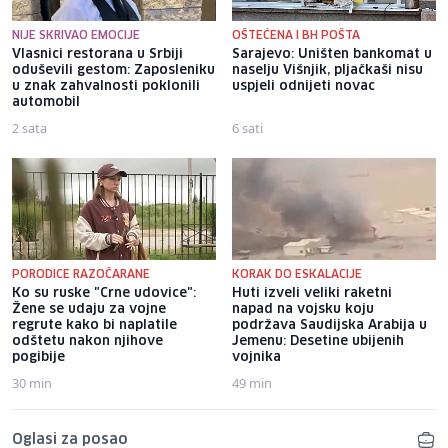
NIJE SKRIVAO EMOCIJE
OŠTEĆENA I BH POŠTA
Vlasnici restorana u Srbiji
Sarajevo: Uništen bankomat u
oduševili gestom: Zaposleniku
naselju Višnjik, pljačkaši nisu
u znak zahvalnosti poklonili
uspjeli odnijeti novac
automobil
2 sata
6 sati
PORODICE RAZOČARANE
KORAK DO ESKALACIJE
Ko su ruske "Crne udovice":
Huti izveli veliki raketni
Žene se udaju za vojne
napad na vojsku koju
regrute kako bi naplatile
podržava Saudijska Arabija u
odštetu nakon njihove
Jemenu: Desetine ubijenih
pogibije
vojnika
30 min
49 min
Oglasi za posao