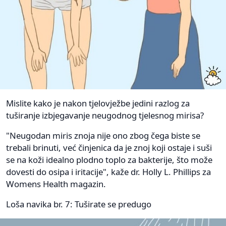
Mislite kako je nakon tjelovježbe jedini razlog za
tuširanje izbjegavanje neugodnog tjelesnog mirisa?
"Neugodan miris znoja nije ono zbog čega biste se
trebali brinuti, već činjenica da je znoj koji ostaje i suši
se na koži idealno plodno toplo za bakterije, što može
dovesti do osipa i iritacije", kaže dr. Holly L. Phillips za
Womens Health magazin.
Loša navika br. 7: Tuširate se predugo