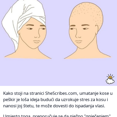
Kako stoji na stranici SheScribes.com, umatanje kose u
peškir je loša ideja budući da uzrokuje stres za kosu i
nanosi joj štetu, te može dovesti do ispadanja vlasi.
Umjesto toga, preporučuje se da nježno "gnječenjem"