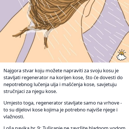
Najgora stvar koju možete napraviti za svoju kosu je
stavljati regenerator na korijen kose, što će dovesti do
nepotrebnog lučenja ulja i mašćenja kose, savjetuju
stručnjaci za njegu kose.
Umjesto toga, regenerator stavljate samo na vrhove -
to su dijelovi kose kojima je potrebno najviše njege i
vlažnosti.
Loša navika br. 9: Tuširanje ne završite hladnom vodom