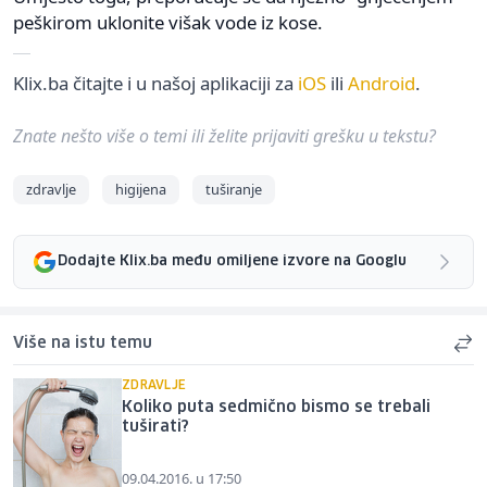
peškirom uklonite višak vode iz kose.
Klix.ba čitajte i u našoj aplikaciji za
iOS
ili
Android
.
Znate nešto više o temi ili želite prijaviti grešku u tekstu?
zdravlje
higijena
tuširanje
Dodajte Klix.ba među omiljene izvore na Googlu
Više na istu temu
ZDRAVLJE
Koliko puta sedmično bismo se trebali
tuširati?
09.04.2016. u 17:50