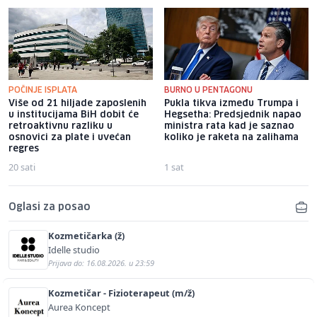
POČINJE ISPLATA
BURNO U PENTAGONU
Više od 21 hiljade zaposlenih
Pukla tikva između Trumpa i
u institucijama BiH dobit će
Hegsetha: Predsjednik napao
retroaktivnu razliku u
ministra rata kad je saznao
osnovici za plate i uvećan
koliko je raketa na zalihama
regres
20 sati
1 sat
Oglasi za posao
Kozmetičarka (ž)
Idelle studio
Prijava do: 16.08.2026. u 23:59
Kozmetičar - Fizioterapeut (m/ž)
Aurea Koncept