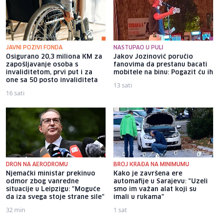
JAVNI POZIVI FONDA
NASTUPAO U PULI
Osigurano 20,3 miliona KM za
Jakov Jozinović poručio
zapošljavanje osoba s
fanovima da prestanu bacati
invaliditetom, prvi put i za
mobitele na binu: Pogazit ću ih
one sa 50 posto invaliditeta
13 sati
16 sati
DRON NA AERODROMU
BROJ KRAĐA NA MINIMUMU
Njemački ministar prekinuo
Kako je završena ere
odmor zbog vanredne
automafije u Sarajevu: "Uzeli
situacije u Leipzigu: "Moguće
smo im važan alat koji su
da iza svega stoje strane sile"
imali u rukama"
32 min
1 sat