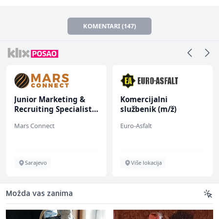
KOMENTARI (147)
Komercijalni
Human Resources
službenik (m/ž)
Business Partner |
Vollzeit (m/w/d)
Euro-Asfalt
TELUS Digital
Više lokacija
Sarajevo
Možda vas zanima