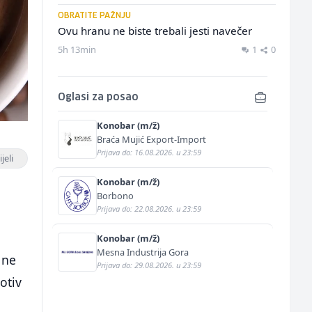
OBRATITE PAŽNJU
Ovu hranu ne biste trebali jesti navečer
5h 13min
1
0
Oglasi za posao
Konobar (m/ž)
Braća Mujić Export-Import
Prijava do: 16.08.2026. u 23:59
jeli
Konobar (m/ž)
Borbono
Prijava do: 22.08.2026. u 23:59
Konobar (m/ž)
Mesna Industrija Gora
 ne
Prijava do: 29.08.2026. u 23:59
otiv