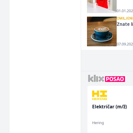
01.01.202
OMILJENI
Znate l
07.09.202
Monteri centralnog
Električar (m/ž)
grijanja i plinskih
instalacija (m)
Interclima
Hering