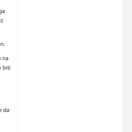
 ga
iz
an.
a na
 biti
e da
e