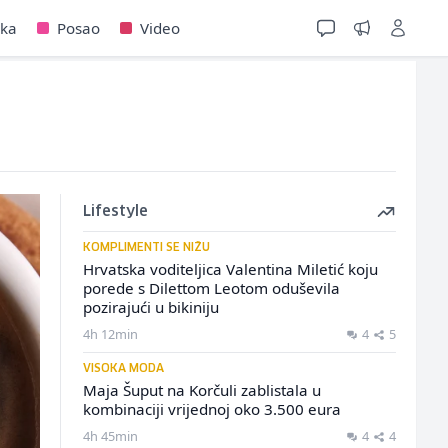
jka
Posao
Video
Lifestyle
KOMPLIMENTI SE NIŽU
Hrvatska voditeljica Valentina Miletić koju
porede s Dilettom Leotom oduševila
pozirajući u bikiniju
4h 12min
4
5
VISOKA MODA
Maja Šuput na Korčuli zablistala u
kombinaciji vrijednoj oko 3.500 eura
4h 45min
4
4