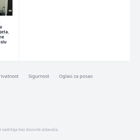
A
su
jeta,
ne
slu
rivatnost
Sigurnost
Oglasi za posao
 sadržaja bez dozvole izdavača.