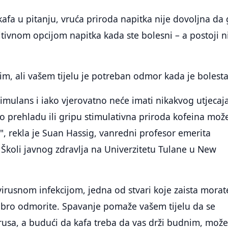
afa u pitanju, vruća priroda napitka nije dovoljna da
tivnom opcijom napitka kada ste bolesni – a postoji n
im, ali vašem tijelu je potreban odmor kada je bolest
stimulans i iako vjerovatno neće imati nikakvog utjecaj
lo prehladu ili gripu stimulativna priroda kofeina može
, rekla je Suan Hassig, vanredni profesor emerita
Školi javnog zdravlja na Univerzitetu Tulane u New
virusnom infekcijom, jedna od stvari koje zaista morat
dobro odmorite. Spavanje pomaže vašem tijelu da se
rusa, a budući da kafa treba da vas drži budnim, mož