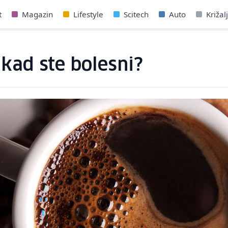
t
Magazin
Lifestyle
Scitech
Auto
Križal
u kad ste bolesni?