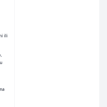
i ili
,
ju
ema