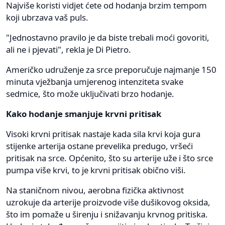
Najviše koristi vidjet ćete od hodanja brzim tempom
koji ubrzava vaš puls.
"Jednostavno pravilo je da biste trebali moći govoriti,
ali ne i pjevati", rekla je Di Pietro.
Američko udruženje za srce preporučuje najmanje 150
minuta vježbanja umjerenog intenziteta svake
sedmice, što može uključivati ​​brzo hodanje.
Kako hodanje smanjuje krvni pritisak
Visoki krvni pritisak nastaje kada sila krvi koja gura
stijenke arterija ostane prevelika predugo, vršeći
pritisak na srce. Općenito, što su arterije uže i što srce
pumpa više krvi, to je krvni pritisak obično viši.
Na staničnom nivou, aerobna fizička aktivnost
uzrokuje da arterije proizvode više dušikovog oksida,
što im pomaže u širenju i snižavanju krvnog pritiska.