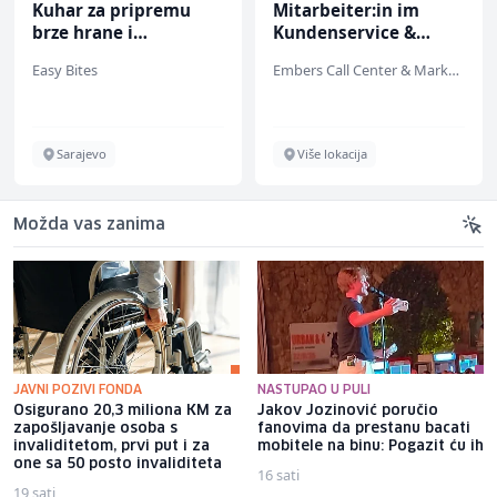
Kuhar za pripremu
Mitarbeiter:in im
brze hrane i
Kundenservice &
jednostavnih jela (m/
Support (m/w/d)
Easy Bites
Embers Call Center & Marketing
ž)
Sarajevo
Više lokacija
Možda vas zanima
JAVNI POZIVI FONDA
NASTUPAO U PULI
Osigurano 20,3 miliona KM za
Jakov Jozinović poručio
zapošljavanje osoba s
fanovima da prestanu bacati
invaliditetom, prvi put i za
mobitele na binu: Pogazit ću ih
one sa 50 posto invaliditeta
16 sati
19 sati