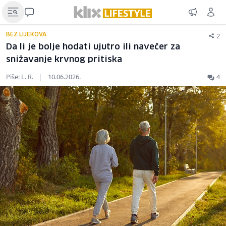
2
BEZ LIJEKOVA
Da li je bolje hodati ujutro ili navečer za
snižavanje krvnog pritiska
Piše: L. R.
|
10.06.2026.
4