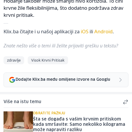
Hodanje također može smanjiti nivo kortizola. To čini
krvne žile fleksibilnijima, što dodatno podržava zdrav
krvni pritisak.
Klix.ba čitajte i u našoj aplikaciji za
iOS
ili
Android
.
Znate nešto više o temi ili želite prijaviti grešku u tekstu?
zdravlje
Visok Krvni Pritisak
Dodajte Klix.ba među omiljene izvore na Googlu
Više na istu temu
OBRATITE PAŽNJU
Šta se događa s vašim krvnim pritiskom
kada smršavite: Samo nekoliko kilograma
može napraviti razliku