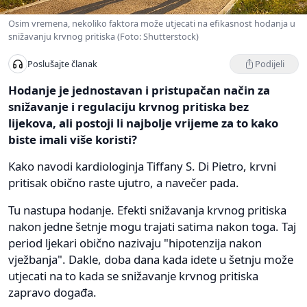
Osim vremena, nekoliko faktora može utjecati na efikasnost hodanja u
snižavanju krvnog pritiska (Foto: Shutterstock)
Podijeli
Poslušajte članak
Hodanje je jednostavan i pristupačan način za
snižavanje i regulaciju krvnog pritiska bez
lijekova, ali postoji li najbolje vrijeme za to kako
biste imali više koristi?
Kako navodi kardiologinja Tiffany S. Di Pietro, krvni
pritisak obično raste ujutro, a navečer pada.
Tu nastupa hodanje. Efekti snižavanja krvnog pritiska
nakon jedne šetnje mogu trajati satima nakon toga. Taj
period ljekari obično nazivaju "hipotenzija nakon
vježbanja". Dakle, doba dana kada idete u šetnju može
utjecati na to kada se snižavanje krvnog pritiska
zapravo događa.