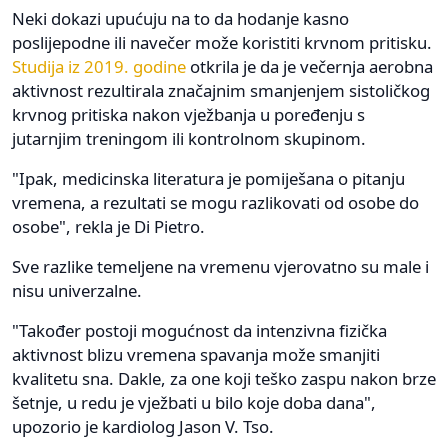
Neki dokazi upućuju na to da hodanje kasno
poslijepodne ili navečer može koristiti krvnom pritisku.
Studija iz 2019. godine
otkrila je da je večernja aerobna
aktivnost rezultirala značajnim smanjenjem sistoličkog
krvnog pritiska nakon vježbanja u poređenju s
jutarnjim treningom ili kontrolnom skupinom.
"Ipak, medicinska literatura je pomiješana o pitanju
vremena, a rezultati se mogu razlikovati od osobe do
osobe", rekla je Di Pietro.
Sve razlike temeljene na vremenu vjerovatno su male i
nisu univerzalne.
"Također postoji mogućnost da intenzivna fizička
aktivnost blizu vremena spavanja može smanjiti
kvalitetu sna. Dakle, za one koji teško zaspu nakon brze
šetnje, u redu je vježbati u bilo koje doba dana",
upozorio je kardiolog Jason V. Tso.