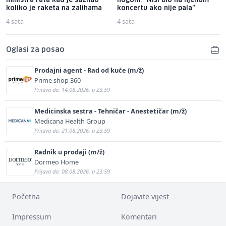
ministra rata kad je saznao
nogom: "Nisi bio na njenom
koliko je raketa na zalihama
koncertu ako nije pala"
4 sata
4 sata
Oglasi za posao
Prodajni agent - Rad od kuće (m/ž)
Prime shop 360
Prijava do: 14.08.2026. u 23:59
Medicinska sestra - Tehničar - Anestetičar (m/ž)
Medicana Health Group
Prijava do: 21.08.2026. u 23:59
Radnik u prodaji (m/ž)
Dormeo Home
Prijava do: 08.08.2026. u 23:59
Početna
Dojavite vijest
Impressum
Komentari