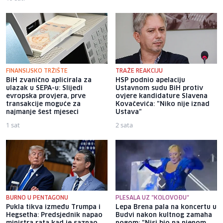
FINANSIJSKO TRŽIŠTE
TRAŽE REAKCIJU
BiH zvanično aplicirala za
HSP podnio apelaciju
ulazak u SEPA-u: Slijedi
Ustavnom sudu BiH protiv
evropska provjera, prve
ovjere kandidature Slavena
transakcije moguće za
Kovačevića: "Niko nije iznad
najmanje šest mjeseci
Ustava"
1 sat
2 sata
BURNO U PENTAGONU
PLESALA UZ "KOLOVOĐU"
Pukla tikva između Trumpa i
Lepa Brena pala na koncertu u
Hegsetha: Predsjednik napao
Budvi nakon kultnog zamaha