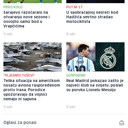
PRVO KOLO
PUT M-17
Sarajevo razočaralo na
U saobraćajnoj nesreći kod
otvaranju nove sezone i
Hadžića smrtno stradao
osvojilo samo bod u
motociklista
Vrapčićima
5 sati
8 sati
"PLJESNIVI TUŠEVI"
GOSPODSKI
Teška situacija na američkom
Real Madrid pokazao zašto je
nosaču aviona raspoređenom
najveći klub na svijetu, poslali
protiv Irana: Porodice
su poruku Lionelu Messiju
upozoravaju da vojnici
nemaju ni sapuna
5 sati
9 sati
Oglasi za posao