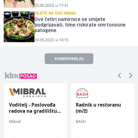
25.06.2023. u 17:31
PAZITE NA OVU HRANU
Ove četiri namirnice ne smijete
podgrijavati, time riskirate smrtonosne
patogene
03.05.2023. u 14:15
KOMENTARI (5)
Voditelj - Poslovođa
Radnik u restoranu
radova na gradilištu
(m/ž)
(m/ž)
Mibral
BASH