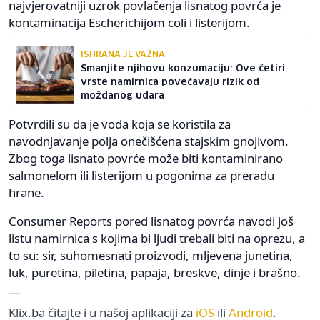
najvjerovatniji uzrok povlačenja lisnatog povrća je
kontaminacija Escherichijom coli i listerijom.
ISHRANA JE VAŽNA
Smanjite njihovu konzumaciju: Ove četiri
vrste namirnica povećavaju rizik od
moždanog udara
Potvrdili su da je voda koja se koristila za
navodnjavanje polja onečišćena stajskim gnojivom.
Zbog toga lisnato povrće može biti kontaminirano
salmonelom ili listerijom u pogonima za preradu
hrane.
Consumer Reports pored lisnatog povrća navodi još
listu namirnica s kojima bi ljudi trebali biti na oprezu, a
to su: sir, suhomesnati proizvodi, mljevena junetina,
luk, puretina, piletina, papaja, breskve, dinje i brašno.
Klix.ba čitajte i u našoj aplikaciji za
iOS
ili
Android
.