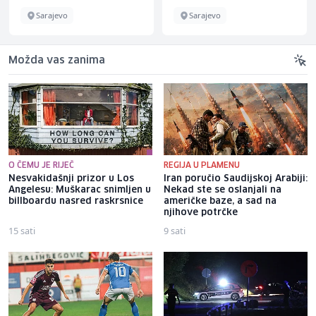
Sarajevo
Sarajevo
Možda vas zanima
O ČEMU JE RIJEČ
REGIJA U PLAMENU
Nesvakidašnji prizor u Los
Iran poručio Saudijskoj Arabiji:
Angelesu: Muškarac snimljen u
Nekad ste se oslanjali na
billboardu nasred raskrsnice
američke baze, a sad na
njihove potrčke
15 sati
9 sati