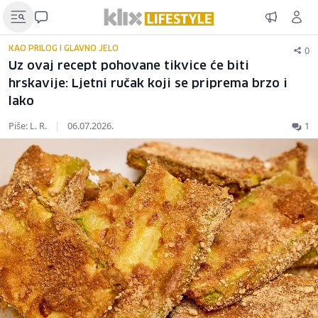
0
KAO PRILOG I GLAVNO JELO
Uz ovaj recept pohovane tikvice će biti
hrskavije: Ljetni ručak koji se priprema brzo i
lako
Piše: L. R.
|
06.07.2026.
1