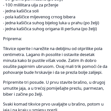
- 100 mililitara ulja za prženje
- jedna kašičica soli
- pola kašičice mljevenog crnog bibera
- jedna kašičica suhog bijelog luka u prahu (po želji)
- jedna kašičica suhog origana ili peršuna (po želji)
Priprema:
Tikvice operite i narežite na debljinu od otprilike pola
centimetra. Lagano ih posolite i ostavite desetak
minuta kako bi pustile višak vode. Zatim ih dobro
osušite papirnim ubrusom. Ovaj mali trik pomoći će da
pohovanje bude hrskavije i da se prezla bolje zalijepi.
Pripremite tri posude. U prvu stavite brašno, u drugoj
umutite jaja, a u trećoj pomiješajte prezlu, parmezan,
biber i začine po želji.
Svaki komad tikvice prvo uvaljajte u brašno, potom u
jaja i na kraju u smjesu prezli.