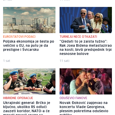
EUROSTATOVI PODACI
TURNEJU NEĆE OTKAZATI
Poljska ekonomija je šesta po
"Gledati to je zaista tužno":
veličini u EU, na putu je da
Rak Joea Bidena metastazirao
prestigne i Švicarsku
na kosti, bivši predsjednik trpi
nesnosne bolove
1 sat
11 sati
HIBRIDNE OPERACIJE
ODUŠEVIO FANOVE
Ukrajinski general: Brčko je
Novak Đoković zapjevao na
ključno, ukoliko RS odluči
koncertu Vlade Georgieva,
zauzeti koridor, NATO-a će
plesnim pokretima oduševio