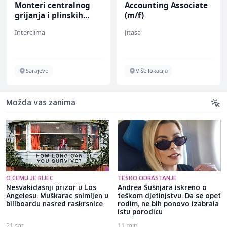
Monteri centralnog
Accounting Associate
grijanja i plinskih
(m/f)
instalacija (m)
Interclima
Jitasa
Sarajevo
Više lokacija
Možda vas zanima
O ČEMU JE RIJEČ
TEŠKO ODRASTANJE
Nesvakidašnji prizor u Los
Andrea Šušnjara iskreno o
Angelesu: Muškarac snimljen u
teškom djetinjstvu: Da se opet
billboardu nasred raskrsnice
rodim, ne bih ponovo izabrala
istu porodicu
21 sat
11 min