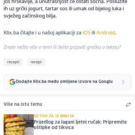
još hrskavije, a unutrašnjost će ostati sočna. Poslužite
ih uz grčki jogurt, tartar sos ili umak od bijelog luka i
svježeg začinskog bilja.
Klix.ba čitajte i u našoj aplikaciji za
iOS
ili
Android
.
Znate nešto više o temi ili želite prijaviti grešku u tekstu?
recepti
recept
Dodajte Klix.ba među omiljene izvore na Googlu
Više na istu temu
GOTOVI ZA 15 MINUTA
Prijedlog za lagani ljetni ručak: Pripremite
uštipke od tikvica