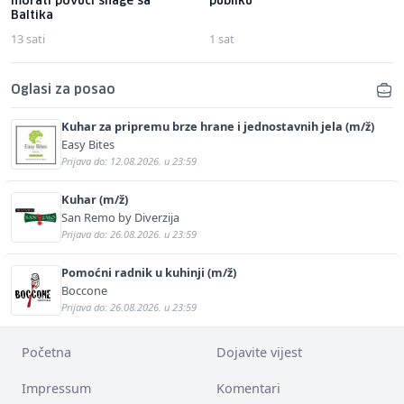
morati povući snage sa
publiku
Baltika
13 sati
1 sat
Oglasi za posao
Kuhar za pripremu brze hrane i jednostavnih jela (m/ž)
Easy Bites
Prijava do: 12.08.2026. u 23:59
Kuhar (m/ž)
San Remo by Diverzija
Prijava do: 26.08.2026. u 23:59
Pomoćni radnik u kuhinji (m/ž)
Boccone
Prijava do: 26.08.2026. u 23:59
Početna
Dojavite vijest
Impressum
Komentari