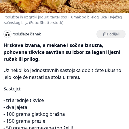
Poslužite ih uz grčki jogurt, tartar sos ili umak od bijelog luka i svježeg
začinskog bilja (Foto: Shutterstock)
Podijeli
Poslušajte članak
Hrskave izvana, a mekane i sočne iznutra,
pohovane tikvice savršen su izbor za lagani ljetni
ručak ili prilog.
Uz nekoliko jednostavnih sastojaka dobit ćete ukusno
jelo koje će nestati sa stola u trenu.
Sastojci:
- tri srednje tikvice
- dva jajeta
- 100 grama glatkog brašna
- 150 grama prezle
- 50 grama parmezana (po želji)