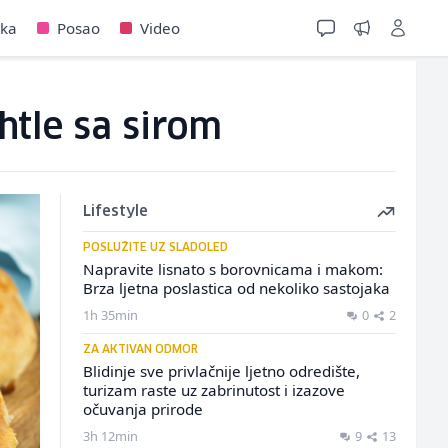
jka
Posao
Video
htle sa sirom
Lifestyle
POSLUŽITE UZ SLADOLED
Napravite lisnato s borovnicama i makom:
Brza ljetna poslastica od nekoliko sastojaka
1h 35min
0
2
ZA AKTIVAN ODMOR
Blidinje sve privlačnije ljetno odredište,
turizam raste uz zabrinutost i izazove
očuvanja prirode
3h 12min
9
13