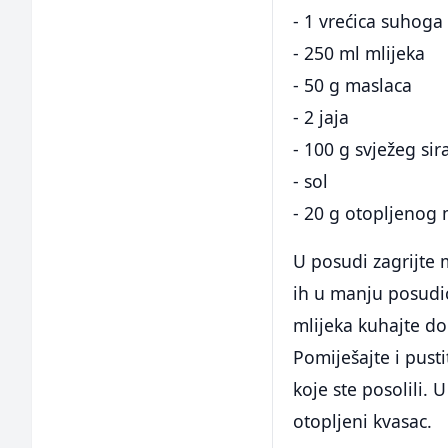
- 1 vrećica suhoga
- 250 ml mlijeka
- 50 g maslaca
- 2 jaja
- 100 g svježeg sir
- sol
- 20 g otopljenog
U posudi zagrijte m
ih u manju posudic
mlijeka kuhajte do
Pomiješajte i pust
koje ste posolili.
otopljeni kvasac.