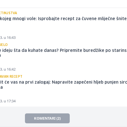
ETINJSTVA
 kojeg mnogi vole: Isprobajte recept za čuvene mliječne šnite
3. u 16:43
JELO
 ideju šta da kuhate danas? Pripremite buredžike po stari
u
3. u 16:42
AVAN RECEPT
t će vas na prvi zalogaj: Napravite zapečeni hljeb punjen sir
ma
3. u 17:34
KOMENTARI (2)