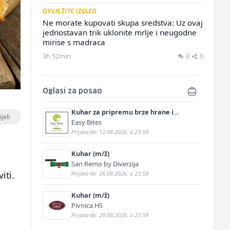
OSVJEŽITE IZGLED
Ne morate kupovati skupa sredstva: Uz ovaj
jednostavan trik uklonite mrlje i neugodne
mirise s madraca
3h 52min
0
0
Oglasi za posao
Kuhar za pripremu brze hrane i
jeli
jednostavnih jela (m/ž)
Easy Bites
Prijava do: 12.08.2026. u 23:59
Kuhar (m/ž)
San Remo by Diverzija
iti.
Prijava do: 26.08.2026. u 23:59
Kuhar (m/ž)
Pivnica HS
Prijava do: 20.08.2026. u 23:59