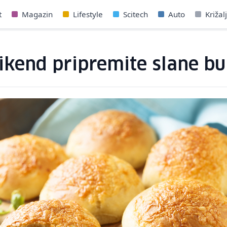
t
Magazin
Lifestyle
Scitech
Auto
Križal
ikend pripremite slane bu