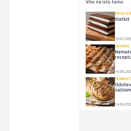
Više na istu temu
OKUS DJ
Slatkiš
19.07.202
UKUSNO 
Nemate
recept
16.06.202
JEDNOST
Oduševi
začini
14.06.202