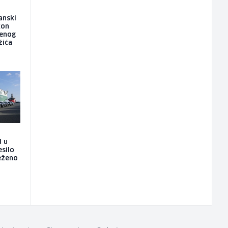
anski
kon
jenog
žića
d u
esilo
ježeno