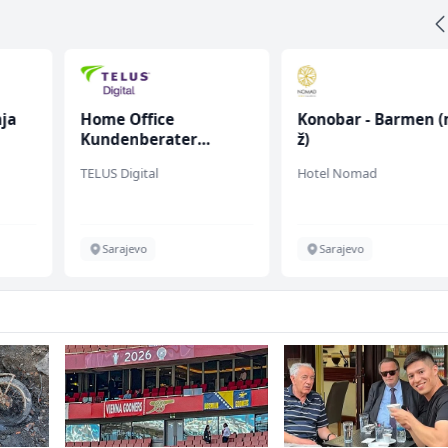
ja
Home Office
Konobar - Barmen (
Kundenberater
ž)
(m/w/d) für Vattenfall
TELUS Digital
Hotel Nomad
Sarajevo
Sarajevo