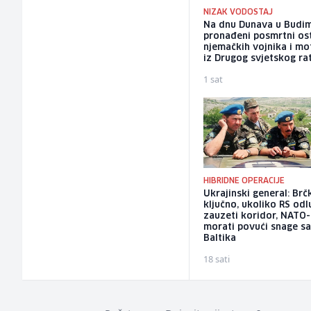
NIZAK VODOSTAJ
Na dnu Dunava u Budim
pronađeni posmrtni os
njemačkih vojnika i mo
iz Drugog svjetskog ra
1 sat
HIBRIDNE OPERACIJE
Ukrajinski general: Brč
ključno, ukoliko RS odl
zauzeti koridor, NATO-
morati povući snage s
Baltika
18 sati