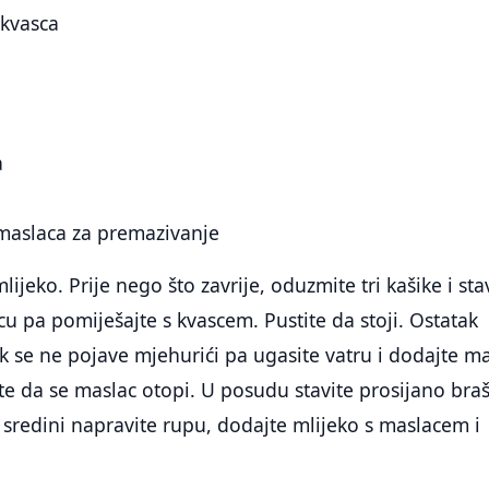
 kvasca
a
 maslaca za premazivanje
lijeko. Prije nego što zavrije, oduzmite tri kašike i sta
u pa pomiješajte s kvascem. Pustite da stoji. Ostatak
k se ne pojave mjehurići pa ugasite vatru i dodajte ma
ite da se maslac otopi. U posudu stavite prosijano bra
 U sredini napravite rupu, dodajte mlijeko s maslacem i