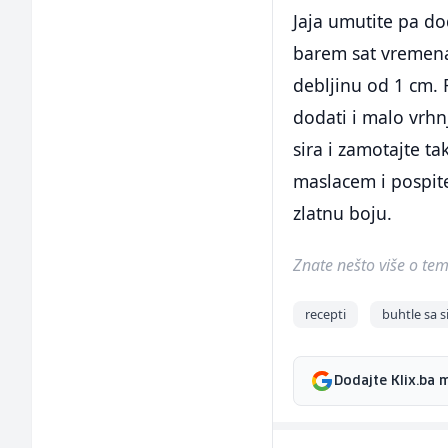
Jaja umutite pa dod
barem sat vremena. 
debljinu od 1 cm. R
dodati i malo vrhnj
sira i zamotajte t
maslacem i pospite
zlatnu boju.
Znate nešto više o temi 
recepti
buhtle sa 
Dodajte Klix.ba 