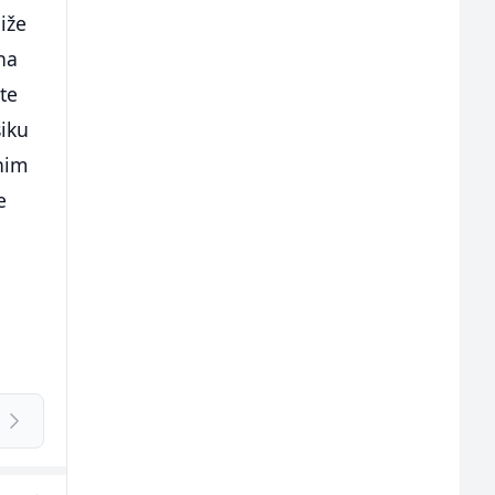
diže
na
te
šiku
enim
e