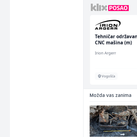
Dispatcher (m/ž)
Tehničar održavan
CNC mašina (m)
BCO
Irion Argerr
Sarajevo
Vogošća
Možda vas zanima