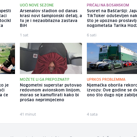
UOČI NOVE SEZONE
PRIČALI NA BOSANSKOM
pešti
Arsenalov stadion od danas
Susret na Baščaršiji: Jap
taci
krasi novi šampionski detalj, a
TikToker oduševljen na
tocikl
tu je i nezaobilazna zastava
što je upoznao proslavl
ta
BiH
nogometaša Tarika Hod
1 sat
6 sati
MOŽETE LI GA PREPOZNATI?
UPRKOS PROBLEMIMA
ko je
Nogometni superstar putovao
Njemačka oborila rekor
uči
redovnom avionskom linijom,
izvozu: Ove godine se d
a će
morao se kamuflirati kako bi
ono što dugo nije zabil
a
prošao neprimijećeno
41 minut
4 sata