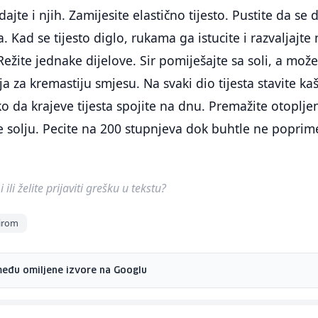
ajte i njih. Zamijesite elastično tijesto. Pustite da se 
Kad se tijesto diglo, rukama ga istucite i razvaljajte 
ežite jednake dijelove. Sir pomiješajte sa soli, a može
a za kremastiju smjesu. Na svaki dio tijesta stavite ka
ako da krajeve tijesta spojite na dnu. Premažite otoplj
 solju. Pecite na 200 stupnjeva dok buhtle ne poprim
ili želite prijaviti grešku u tekstu?
sirom
među omiljene izvore na Googlu