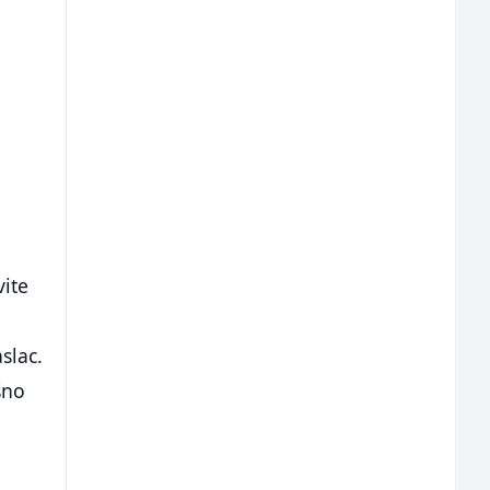
vite
slac.
šno