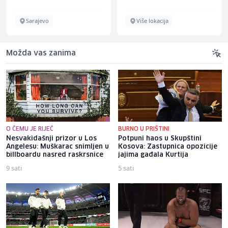
Sarajevo
Više lokacija
Možda vas zanima
O ČEMU JE RIJEČ
BURNO U PRIŠTINI
Nesvakidašnji prizor u Los
Potpuni haos u Skupštini
Angelesu: Muškarac snimljen u
Kosova: Zastupnica opozicije
billboardu nasred raskrsnice
jajima gađala Kurtija
9 sati
5 sati