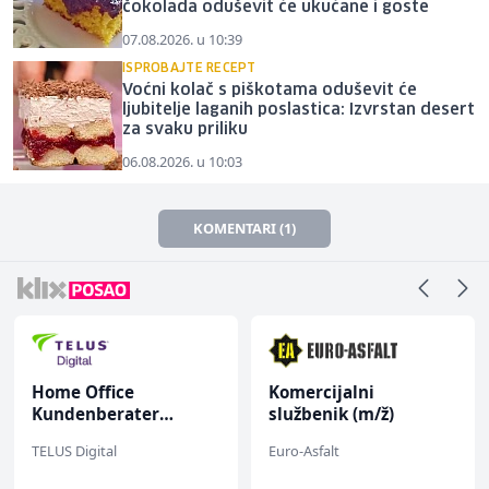
čokolada oduševit će ukućane i goste
07.08.2026. u 10:39
ISPROBAJTE RECEPT
Voćni kolač s piškotama oduševit će
ljubitelje laganih poslastica: Izvrstan desert
za svaku priliku
06.08.2026. u 10:03
KOMENTARI (1)
Home Office
Komercijalni
Kundenberater
službenik (m/ž)
(m/w/d) für Vattenfall
TELUS Digital
Euro-Asfalt