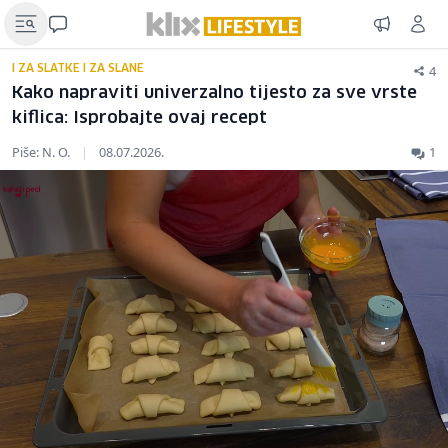
4
I ZA SLATKE I ZA SLANE
Kako napraviti univerzalno tijesto za sve vrste
kiflica: Isprobajte ovaj recept
Piše: N. O.
|
08.07.2026.
1