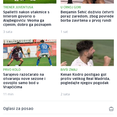
TRENER JUVENTUSA
U CRNOJ GORI
Spalletti nakon utakmice s
Benjamin Šehić doživio četvrti
Interom govorio o
poraz zaredom, zbog povrede
Alajbegoviću: Veoma ga
borba završena u prvoj rundi
cijenim, dobro ga poznajem
3 sata
1 sat
PRVO KOLO
BIVŠI ZMAJ
Sarajevo razočaralo na
Kenan Kodro postigao gol
otvaranju nove sezone i
protiv velikog Real Madrida,
osvojilo samo bod u
pogledajte njegov pogodak
Vrapčićima
11 min
2 sata
Oglasi za posao