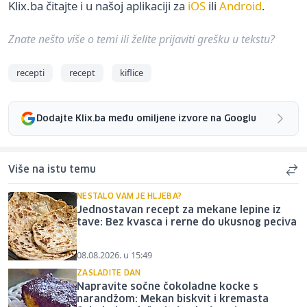
Klix.ba čitajte i u našoj aplikaciji za
iOS
ili
Android
.
Znate nešto više o temi ili želite prijaviti grešku u tekstu?
recepti
recept
kiflice
Dodajte Klix.ba među omiljene izvore na Googlu
Više na istu temu
NESTALO VAM JE HLJEBA?
Jednostavan recept za mekane lepine iz
tave: Bez kvasca i rerne do ukusnog peciva
08.08.2026. u 15:49
ZASLADITE DAN
Napravite sočne čokoladne kocke s
narandžom: Mekan biskvit i kremasta