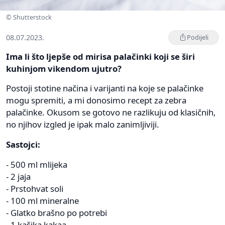
© Shutterstock
08.07.2023.
Podijeli
Ima li što ljepše od mirisa palačinki koji se širi
kuhinjom vikendom ujutro?
Postoji stotine načina i varijanti na koje se palačinke
mogu spremiti, a mi donosimo recept za zebra
palačinke. Okusom se gotovo ne razlikuju od klasičnih,
no njihov izgled je ipak malo zanimljiviji.
Sastojci:
- 500 ml mlijeka
- 2 jaja
- Prstohvat soli
- 100 ml mineralne
- Glatko brašno po potrebi
- 1 kašika kakaa