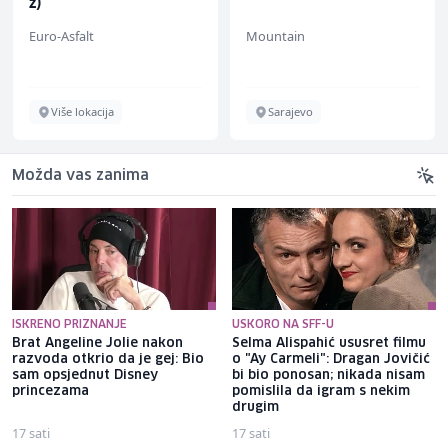
ž)
Euro-Asfalt
Mountain
Više lokacija
Sarajevo
Možda vas zanima
ISKRENO PRIZNANJE
USKORO NA SFF-U
Brat Angeline Jolie nakon
Selma Alispahić ususret filmu
razvoda otkrio da je gej: Bio
o "Ay Carmeli": Dragan Jovičić
sam opsjednut Disney
bi bio ponosan; nikada nisam
princezama
pomislila da igram s nekim
drugim
17 sati
17 sati