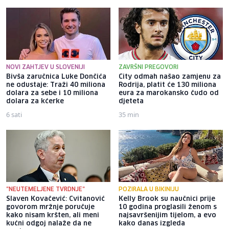
NOVI ZAHTJEV U SLOVENIJI
ZAVRŠNI PREGOVORI
Bivša zaručnica Luke Dončića
City odmah našao zamjenu za
ne odustaje: Traži 40 miliona
Rodrija, platit će 130 miliona
dolara za sebe i 10 miliona
eura za marokansko čudo od
dolara za kćerke
djeteta
6 sati
35 min
"NEUTEMELJENE TVRDNJE"
POZIRALA U BIKINIJU
Slaven Kovačević: Cvitanović
Kelly Brook su naučnici prije
govorom mržnje poručuje
10 godina proglasili ženom s
kako nisam kršten, ali meni
najsavršenijim tijelom, a evo
kućni odgoj nalaže da ne
kako danas izgleda