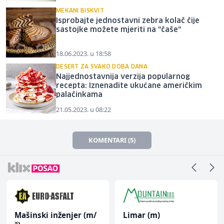
MEKANI BISKVIT
Isprobajte jednostavni zebra kolač čije
sastojke možete mjeriti na "čaše"
18.06.2023. u 18:58
DESERT ZA SVAKO DOBA DANA
Najjednostavnija verzija popularnog
recepta: Iznenadite ukućane američkim
palačinkama
21.05.2023. u 08:22
KOMENTARI (5)
Mašinski inženjer (m/
Limar (m)