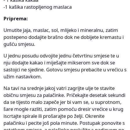
-1 kašika rastopljenog maslaca
Priprema:
Umutite jaja, maslac, sol, mlijeko i mineralnu, zatim
postepeno dodajite brašno dok ne dobijete kremastu i
gušću smjesu.
U jednu posudu odvojite jednu četvrtinu smjese te u
nju dodajte kakao i miješajte mikserom sve dok se
sastojci ne sjedine. Gotovu smjesu prebacite u vrećicu s
užim nastavkom.
Na tavi na srednje jakoj vatri zagrijte ulje te stavite
običnu smjesu za palačinke. Pričekajte desetak sekundi
da se tijesto malo zapeče jer bi vam se, u suprotnom,
šare mogle razliti, zatim pomoću dresir vrećice u krug
iscrtajte spirale ili prošarajte po želji. Okrenite
palačinku i pecite još pola minute. Postupak ponovite s
ostatkom smjese, a palačinke poslužite s nadjevom po