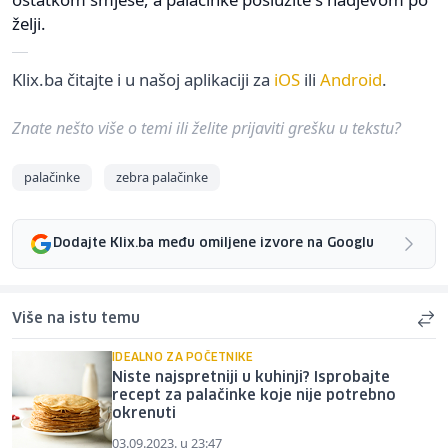
želji.
Klix.ba čitajte i u našoj aplikaciji za
iOS
ili
Android
.
Znate nešto više o temi ili želite prijaviti grešku u tekstu?
palačinke
zebra palačinke
Dodajte Klix.ba među omiljene izvore na Googlu
Više na istu temu
IDEALNO ZA POČETNIKE
Niste najspretniji u kuhinji? Isprobajte
recept za palačinke koje nije potrebno
okrenuti
03.09.2023. u 23:47