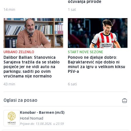
očuvanja prirode
14 min
1 sat
URBANO ZELENILO
START NOVE SEZONE
Dalibor Ballian: Stanovnica
Ponovo ne djeluje dobro:
Sarajeva tražila da se stablo
Bajraktarević nije dobio ni
posječe jer ne vidi auto na
minut za igru u velikom kiksu
parkingu; saditi po ovim
PSV-a
vrućinama nije normalno
43 min
6 sati
Oglasi za posao
Konobar - Barmen (m/ž)
Hotel Nomad
Prijava do: 13.08.2026. u 23:59