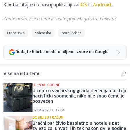
Klix.ba čitajte i u našoj aplikaciji za
iOS
ili
Android
.
Znate nešto više o temi ili želite prijaviti grešku u tekstu?
Francuska
Švicarska
hotel Arbez
Dodajte Klix.ba među omiljene izvore na Googlu
Više na istu temu
IZ 1938. GODINE
U centru švicarskog grada decenijama stoji
nacistički spomenik, niko nije znao čemu je
posvećen
02.04.2023. u 17:04
DOBILI SU I RAČUN
Bračni par živio besplatno u hotelu s pet
zvjezdica, uhvatili ih tek nakon dvije godine