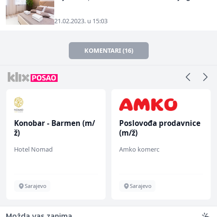
21.02.2023. u 15:03
KOMENTARI (16)
Konobar - Barmen (m/
Poslovođa prodavnice
ž)
(m/ž)
Hotel Nomad
Amko komerc
Sarajevo
Sarajevo
Možda vas zanima