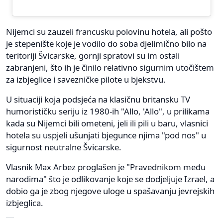
Nijemci su zauzeli francusku polovinu hotela, ali pošto
je stepenište koje je vodilo do soba djelimično bilo na
teritoriji Švicarske, gornji spratovi su im ostali
zabranjeni, što ih je činilo relativno sigurnim utočištem
za izbjeglice i savezničke pilote u bjekstvu.
U situaciji koja podsjeća na klasičnu britansku TV
humorističku seriju iz 1980-ih "Allo, 'Allo", u prilikama
kada su Nijemci bili ometeni, jeli ili pili u baru, vlasnici
hotela su uspjeli ušunjati bjegunce njima "pod nos" u
sigurnost neutralne Švicarske.
Vlasnik Max Arbez proglašen je "Pravednikom među
narodima" što je odlikovanje koje se dodjeljuje Izrael, a
dobio ga je zbog njegove uloge u spašavanju jevrejskih
izbjeglica.