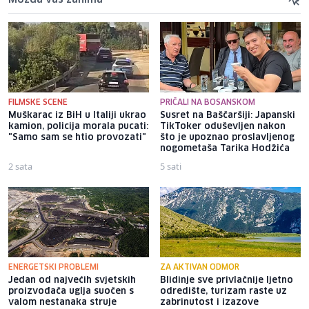
FILMSKE SCENE
PRIČALI NA BOSANSKOM
Muškarac iz BiH u Italiji ukrao
Susret na Baščaršiji: Japanski
kamion, policija morala pucati:
TikToker oduševljen nakon
"Samo sam se htio provozati"
što je upoznao proslavljenog
nogometaša Tarika Hodžića
2 sata
5 sati
ENERGETSKI PROBLEMI
ZA AKTIVAN ODMOR
Jedan od najvećih svjetskih
Blidinje sve privlačnije ljetno
proizvođača uglja suočen s
odredište, turizam raste uz
valom nestanaka struje
zabrinutost i izazove