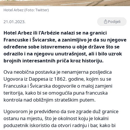
Hotel Arbez (Foto: Twitter)
21.01.2023.
Podijeli
Hotel Arbez ili l'Arbézie nalazi se na granici
Francuske i Švicarske, a zanimljivo je da su njegove
određene sobe istovremeno u obje države što se
odrazilo i na njegovu unutrašnjost, ali i bilo uzrok
brojnih interesantnih priča kroz historiju.
Ova neobična postavka je nenamjerna posljedica
Ugovora iz Dappesa iz 1862. godine, kojim su se
Francuska i Švicarska dogovorile o maloj zamjeni
teritorija, kako bi se omogućila puna francuska
kontrola nad obližnjim strateškim putem.
Ugovorom je predviđeno da sve zgrade duž granice
ostanu na mjestu, što je okolnost koju je lokalni
poduzetnik iskoristio da otvori radnju i bar, kako bi