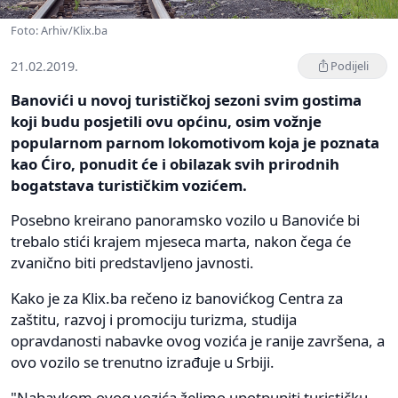
Foto: Arhiv/Klix.ba
21.02.2019.
Podijeli
Banovići u novoj turističkoj sezoni svim gostima
koji budu posjetili ovu općinu, osim vožnje
popularnom parnom lokomotivom koja je poznata
kao Ćiro, ponudit će i obilazak svih prirodnih
bogatstava turističkim vozićem.
Posebno kreirano panoramsko vozilo u Banoviće bi
trebalo stići krajem mjeseca marta, nakon čega će
zvanično biti predstavljeno javnosti.
Kako je za Klix.ba rečeno iz banovićkog Centra za
zaštitu, razvoj i promociju turizma, studija
opravdanosti nabavke ovog vozića je ranije završena, a
ovo vozilo se trenutno izrađuje u Srbiji.
"Nabavkom ovog vozića želimo upotpuniti turističku