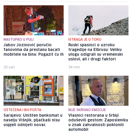
NASTUPAO U PULI
ISTRAGA JE U TOKU
Jakov Jozinović poručio
Ruski spasioci o uzroku
fanovima da prestanu bacati
tragedije na Elbrusu: Veliku
mobitele na binu: Pogazit ću ih
ulogu odigrali su vremenski
uslovi, ali i drugi faktori
20 sati
34 min
OŠTEĆENA I BH POŠTA
NIJE SKRIVAO EMOCIJE
Sarajevo: Uništen bankomat u
Vlasnici restorana u Srbiji
naselju Višnjik, pljačkaši nisu
oduševili gestom: Zaposleniku
uspjeli odnijeti novac
u znak zahvalnosti poklonili
automobil