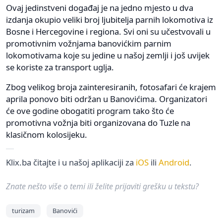
Ovaj jedinstveni događaj je na jedno mjesto u dva
izdanja okupio veliki broj ljubitelja parnih lokomotiva iz
Bosne i Hercegovine i regiona. Svi oni su učestvovali u
promotivnim vožnjama banovićkim parnim
lokomotivama koje su jedine u našoj zemlji i još uvijek
se koriste za transport uglja.
Zbog velikog broja zainteresiranih, fotosafari će krajem
aprila ponovo biti održan u Banovićima. Organizatori
će ove godine obogatiti program tako što će
promotivna vožnja biti organizovana do Tuzle na
klasičnom kolosijeku.
Klix.ba čitajte i u našoj aplikaciji za
iOS
ili
Android
.
Znate nešto više o temi ili želite prijaviti grešku u tekstu?
turizam
Banovići