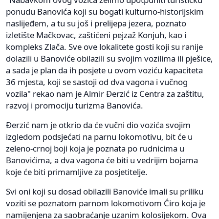
ponudu Banovića koji su bogati kulturno-historijskim
naslijeđem, a tu su još i prelijepa jezera, poznato
izletište Mačkovac, zaštićeni pejzaž Konjuh, kao i
kompleks Zlača. Sve ove lokalitete gosti koji su ranije
dolazili u Banoviće obilazili su svojim vozilima ili pješice,
a sada je plan da ih posjete u ovom voziću kapaciteta
36 mjesta, koji se sastoji od dva vagona i vučnog
vozila" rekao nam je Almir Đerzić iz Centra za zaštitu,
razvoj i promociju turizma Banovića.
Đerzić nam je otkrio da će vučni dio vozića svojim
izgledom podsjećati na parnu lokomotivu, bit će u
zeleno-crnoj boji koja je poznata po rudnicima u
Banovićima, a dva vagona će biti u vedrijim bojama
koje će biti primamljive za posjetitelje.
Svi oni koji su dosad obilazili Banoviće imali su priliku
voziti se poznatom parnom lokomotivom Ćiro koja je
namijenjena za saobraćanje uzanim kolosijekom. Ova