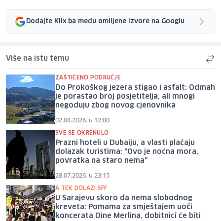
Dodajte Klix.ba među omiljene izvore na Googlu
Više na istu temu
ZAŠTIĆENO PODRUČJE
Do Prokoškog jezera stigao i asfalt: Odmah
je porastao broj posjetitelja, ali mnogi
negoduju zbog novog cjenovnika
02.08.2026. u 12:00
SVE SE OKRENULO
Prazni hoteli u Dubaiju, a vlasti plaćaju
dolazak turistima: "Ovo je noćna mora,
povratka na staro nema"
28.07.2026. u 23:15
A TEK DOLAZI SFF
U Sarajevu skoro da nema slobodnog
kreveta: Pomama za smještajem uoči
koncerata Dine Merlina, dobitnici će biti