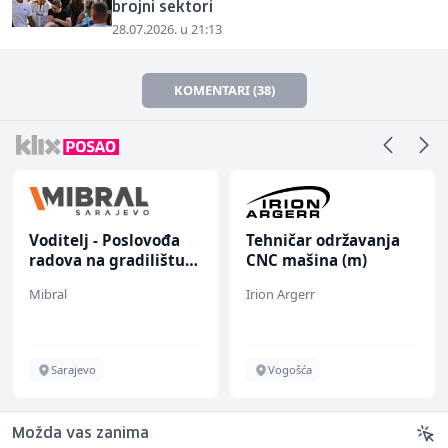
brojni sektori
28.07.2026. u 21:13
KOMENTARI (38)
Voditelj - Poslovođa
Tehničar održavanja
radova na gradilištu
CNC mašina (m)
(m/ž)
Mibral
Irion Argerr
Sarajevo
Vogošća
Možda vas zanima