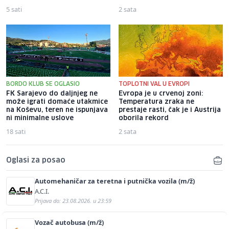
5 sati
2 sata
BORDO KLUB SE OGLASIO
TOPLOTNI VAL U EVROPI
FK Sarajevo do daljnjeg ne
Evropa je u crvenoj zoni:
može igrati domaće utakmice
Temperatura zraka ne
na Koševu, teren ne ispunjava
prestaje rasti, čak je i Austrija
ni minimalne uslove
oborila rekord
18 sati
2 sata
Oglasi za posao
Automehaničar za teretna i putnička vozila (m/ž)
A.C.I.
Prijava do: 23.08.2026. u 23:59
Vozač autobusa (m/ž)