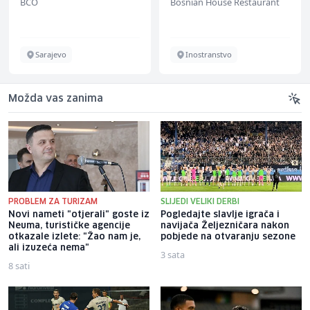
BCO
Bosnian House Restaurant
Sarajevo
Inostranstvo
Možda vas zanima
PROBLEM ZA TURIZAM
SLIJEDI VELIKI DERBI
Novi nameti "otjerali" goste iz
Pogledajte slavlje igrača i
Neuma, turističke agencije
navijača Željezničara nakon
otkazale izlete: "Žao nam je,
pobjede na otvaranju sezone
ali izuzeća nema"
3 sata
8 sati