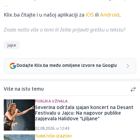
Klix.ba čitajte i u našoj aplikaciji za
iOS
ili
Android
.
Znate nešto više o temi ili želite prijaviti grešku u tekstu?
Jajce
Dodajte Klix.ba među omiljene izvore na Googlu
Više na istu temu
PUBLIKA UŽIVALA
Severina održala sjajan koncert na Desant
Festivalu u Jajcu: Na nagovor publike
zapjevala Halidove "Ljiljane"
02.08.2026. u 12:43
TURISTIČKI IZAZOVI