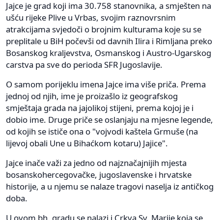
Jajce je grad koji ima 30.758 stanovnika, a smješten na
ušću rijeke Plive u Vrbas, svojim raznovrsnim
atrakcijama svjedoči o brojnim kulturama koje su se
preplitale u BiH počevši od davnih Ilira i Rimljana preko
Bosanskog kraljevstva, Osmanskog i Austro-Ugarskog
carstva pa sve do perioda SFR Jugoslavije.
O samom porijeklu imena Jajce ima više priča. Prema
jednoj od njih, ime je proizašlo iz geografskog
smještaja grada na jajolikoj stijeni, prema kojoj je i
dobio ime. Druge priče se oslanjaju na mjesne legende,
od kojih se ističe ona o "vojvodi kaštela Grmuše (na
lijevoj obali Une u Bihaćkom kotaru) Jajice".
Jajce inače važi za jedno od najznačajnijih mjesta
bosanskohercegovačke, jugoslavenske i hrvatske
historije, a u njemu se nalaze tragovi naselja iz antičkog
doba.
U ovom bh. gradu se nalazi i Crkva Sv. Marije koja se