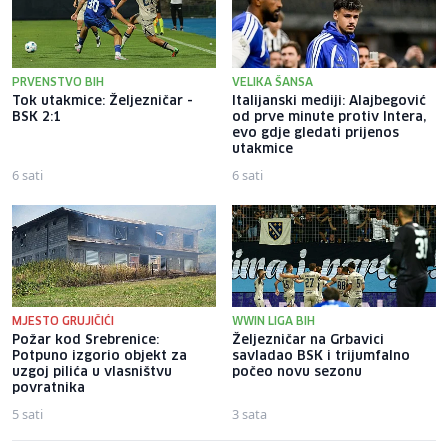
PRVENSTVO BIH
VELIKA ŠANSA
Tok utakmice: Željezničar -
Italijanski mediji: Alajbegović
BSK 2:1
od prve minute protiv Intera,
evo gdje gledati prijenos
utakmice
6 sati
6 sati
MJESTO GRUJIČIĆI
WWIN LIGA BIH
Požar kod Srebrenice:
Željezničar na Grbavici
Potpuno izgorio objekt za
savladao BSK i trijumfalno
uzgoj pilića u vlasništvu
počeo novu sezonu
povratnika
5 sati
3 sata