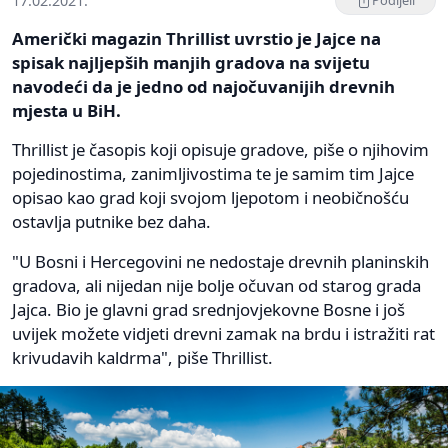
17.02.2021.
Podijeli
Američki magazin Thrillist uvrstio je Jajce na
spisak najljepših manjih gradova na svijetu
navodeći da je jedno od najočuvanijih drevnih
mjesta u BiH.
Thrillist je časopis koji opisuje gradove, piše o njihovim
pojedinostima, zanimljivostima te je samim tim Jajce
opisao kao grad koji svojom ljepotom i neobičnošću
ostavlja putnike bez daha.
"U Bosni i Hercegovini ne nedostaje drevnih planinskih
gradova, ali nijedan nije bolje očuvan od starog grada
Jajca. Bio je glavni grad srednjovjekovne Bosne i još
uvijek možete vidjeti drevni zamak na brdu i istražiti rat
krivudavih kaldrma", piše Thrillist.