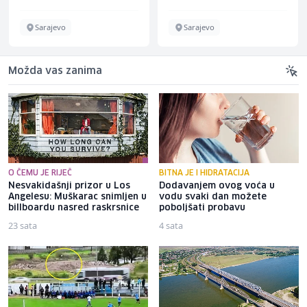
Sarajevo
Fojnica
Možda vas zanima
O ČEMU JE RIJEČ
BITNA JE I HIDRATACIJA
Nesvakidašnji prizor u Los
Dodavanjem ovog voća u
Angelesu: Muškarac snimljen u
vodu svaki dan možete
billboardu nasred raskrsnice
poboljšati probavu
23 sata
4 sata