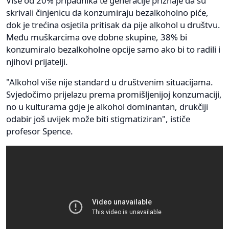
Više od 20% pripadnika te generacije priznaje da su
skrivali činjenicu da konzumiraju bezalkoholno piće,
dok je trećina osjetila pritisak da pije alkohol u društvu.
Među muškarcima ove dobne skupine, 38% bi
konzumiralo bezalkoholne opcije samo ako bi to radili i
njihovi prijatelji.
"Alkohol više nije standard u društvenim situacijama.
Svjedočimo prijelazu prema promišljenijoj konzumaciji,
no u kulturama gdje je alkohol dominantan, drukčiji
odabir još uvijek može biti stigmatiziran", ističe
profesor Spence.