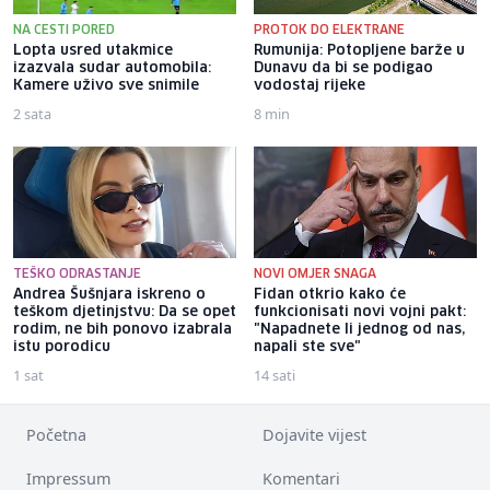
NA CESTI PORED
PROTOK DO ELEKTRANE
Lopta usred utakmice
Rumunija: Potopljene barže u
izazvala sudar automobila:
Dunavu da bi se podigao
Kamere uživo sve snimile
vodostaj rijeke
2 sata
8 min
TEŠKO ODRASTANJE
NOVI OMJER SNAGA
Andrea Šušnjara iskreno o
Fidan otkrio kako će
teškom djetinjstvu: Da se opet
funkcionisati novi vojni pakt:
rodim, ne bih ponovo izabrala
"Napadnete li jednog od nas,
istu porodicu
napali ste sve"
1 sat
14 sati
Početna
Dojavite vijest
Impressum
Komentari