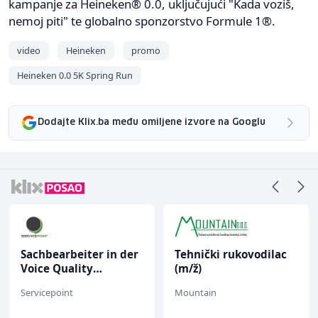
kampanje za Heineken® 0.0, uključujući "Kada voziš,
nemoj piti" te globalno sponzorstvo Formule 1®.
video
Heineken
promo
Heineken 0.0 5K Spring Run
Dodajte Klix.ba među omiljene izvore na Googlu
Tehnički rukovodilac
Trgovac - Magacioner
(m/ž)
(m/ž)
Mountain
Amko komerc