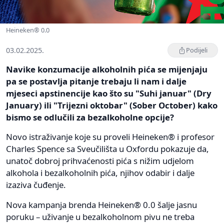
Heineken® 0.0
03.02.2025.
Podijeli
Navike konzumacije alkoholnih pića se mijenjaju
pa se postavlja pitanje trebaju li nam i dalje
mjeseci apstinencije kao što su "Suhi januar" (Dry
January) ili "Trijezni oktobar" (Sober October) kako
bismo se odlučili za bezalkoholne opcije?
Novo istraživanje koje su proveli Heineken® i profesor
Charles Spence sa Sveučilišta u Oxfordu pokazuje da,
unatoč dobroj prihvaćenosti pića s nižim udjelom
alkohola i bezalkoholnih pića, njihov odabir i dalje
izaziva čuđenje.
Nova kampanja brenda Heineken® 0.0 šalje jasnu
poruku – uživanje u bezalkoholnom pivu ne treba