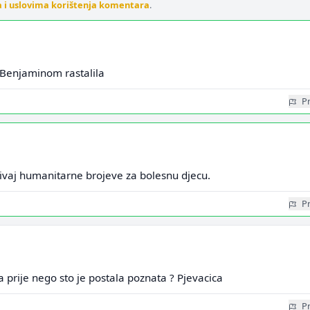
a i uslovima korištenja komentara
.
 Benjaminom rastalila
Pr
ozivaj humanitarne brojeve za bolesnu djecu.
Pr
a prije nego sto je postala poznata ? Pjevacica
Pr