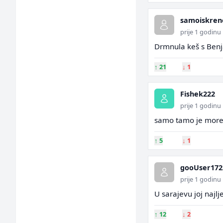
samoiskren
prije 1 godinu
Drmnula keš s Benj
↑
21
↓
1
Fishek222
prije 1 godinu
samo tamo je more
↑
5
↓
1
gooUser172
prije 1 godinu
U sarajevu joj najl
↑
12
↓
2