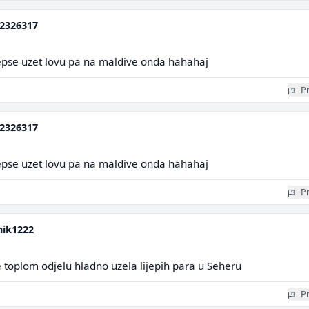
2326317
jepse uzet lovu pa na maldive onda hahahaj
Pr
2326317
jepse uzet lovu pa na maldive onda hahahaj
Pr
nik1222
e toplom odjelu hladno uzela lijepih para u Seheru
Pr