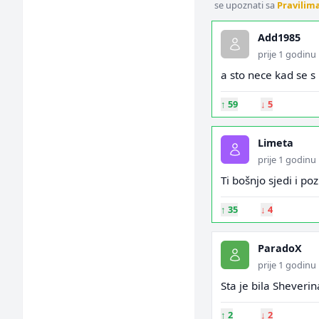
se upoznati sa
Pravilim
Add1985
prije 1 godinu
a sto nece kad se s
↑
59
↓
5
Limeta
prije 1 godinu
Ti bošnjo sjedi i p
↑
35
↓
4
ParadoX
prije 1 godinu
Sta je bila Sheverin
↑
2
↓
2