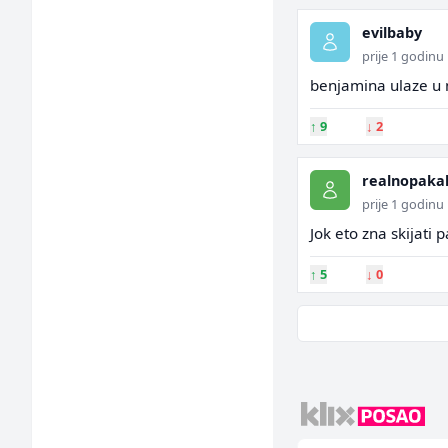
evilbaby
prije 1 godinu
benjamina ulaze u 
↑
9
↓
2
realnopaka
prije 1 godinu
Jok eto zna skijati 
↑
5
↓
0