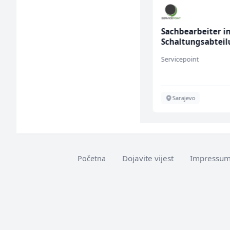
Accounting Associate
Sachbearbeiter i
(m/f)
Schaltungsabtei
(m/w)
Jitasa
Servicepoint
Više lokacija
Sarajevo
Dojavite vijest
Impressu
Početna