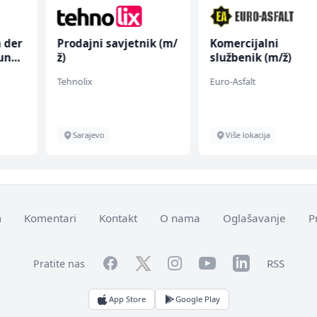
n der
Prodajni savjetnik (m/
Komercijalni
lung
ž)
službenik (m/ž)
Tehnolix
Euro-Asfalt
Sarajevo
Više lokacija
m
Komentari
Kontakt
O nama
Oglašavanje
P
Facebook
YouTube
LinkedIn
Twitter
Instagram
RSS
Pratite nas
App Store
Google Play