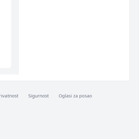
Limar (m)
Skladišni radnik (m/ž)
Mountain
Lidl BH
Sarajevo
Lepenica
rivatnost
Sigurnost
Oglasi za posao