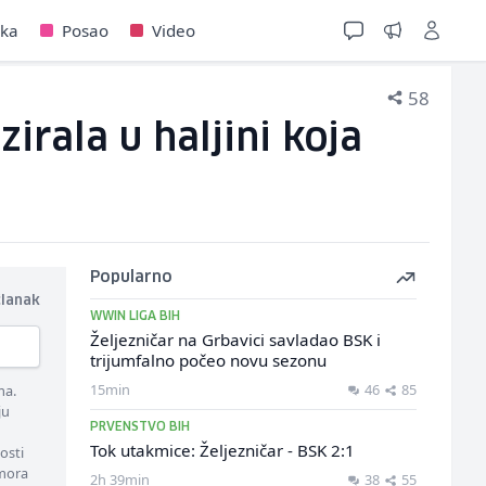
jka
Posao
Video
58
zirala u haljini koja
Popularno
članak
WWIN LIGA BIH
Željezničar na Grbavici savladao BSK i
trijumfalno počeo novu sezonu
15min
46
85
ma.
ju
PRVENSTVO BIH
Tok utakmice: Željezničar - BSK 2:1
osti
 mora
2h 39min
38
55