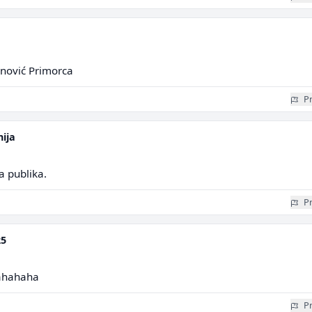
lanović Primorca
Pr
nija
a publika.
Pr
25
ahahaha
Pr