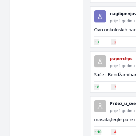
nagibpenjov
prije 1 godinu
Ovo onkoloskih pacij
↑
7
↓
2
paperclips
prije 1 godinu
Sače i Bendžamiha
↑
8
↓
3
Prdez_u_sv
prije 1 godinu
masala,legle pare n
↑
10
↓
4