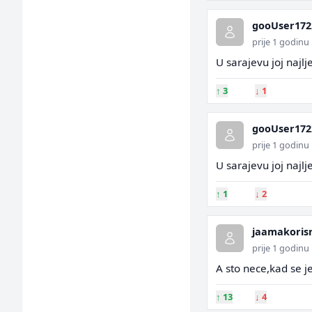
gooUser172
prije 1 godinu
U sarajevu joj najl
↑
3
↓
1
gooUser172
prije 1 godinu
U sarajevu joj najl
↑
1
↓
2
jaamakoris
prije 1 godinu
A sto nece,kad se j
↑
13
↓
4