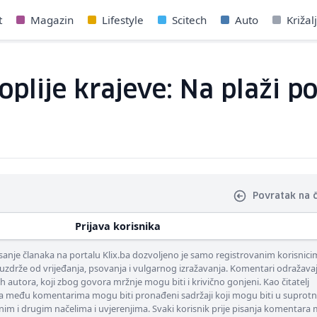
t
Magazin
Lifestyle
Scitech
Auto
Križal
oplije krajeve: Na plaži po
Povratak na 
Prijava korisnika
nje članaka na portalu Klix.ba dozvoljeno je samo registrovanim korisnici
uzdrže od vrijeđanja, psovanja i vulgarnog izražavanja. Komentari odražava
ih autora, koji zbog govora mržnje mogu biti i krivično gonjeni. Kao čitatelj
 među komentarima mogu biti pronađeni sadržaji koji mogu biti u suprotn
nim i drugim načelima i uvjerenjima. Svaki korisnik prije pisanja komentara