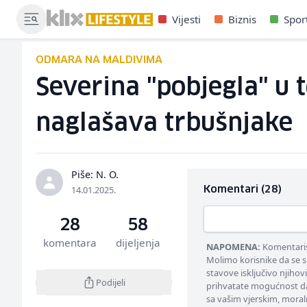
Vijesti
Biznis
Spor
ODMARA NA MALDIVIMA
Severina "pobjegla" u t
naglašava trbušnjake
Piše: N. O.
14.01.2025.
Komentari (28)
28
58
komentara
dijeljenja
NAPOMENA:
Komentarisa
Molimo korisnike da se s
stavove isključivo njihov
Podijeli
prihvatate mogućnost da
sa vašim vjerskim, moral