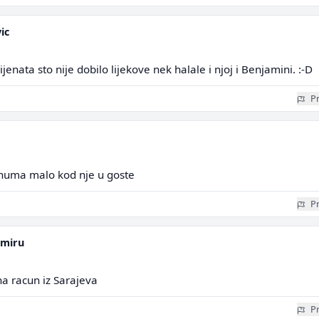
ic
enata sto nije dobilo lijekove nek halale i njoj i Benjamini. :-D
Pr
numa malo kod nje u goste
Pr
emiru
a racun iz Sarajeva
Pr