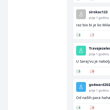
sirokac123
prije 1 godinu
raz bio bi je ko Mi
↑
3
↓
1
Travajezele
prije 1 godinu
U Saraj'vu je nabolj
↑
5
↓
0
go4ward20
prije 1 godinu
Od naših para hah
↑
4
↓
0