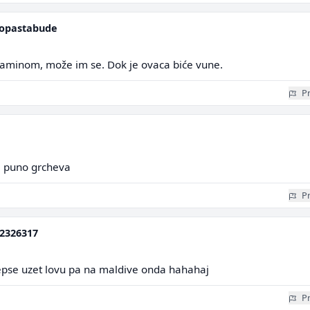
opastabude
aminom, može im se. Dok je ovaca biće vune.
Pr
 puno grcheva
Pr
2326317
jepse uzet lovu pa na maldive onda hahahaj
Pr