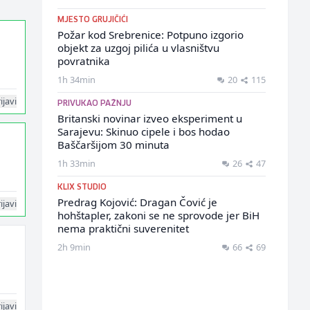
MJESTO GRUJIČIĆI
Požar kod Srebrenice: Potpuno izgorio
objekt za uzgoj pilića u vlasništvu
povratnika
1h 34min
20
115
ijavi
PRIVUKAO PAŽNJU
Britanski novinar izveo eksperiment u
Sarajevu: Skinuo cipele i bos hodao
Baščaršijom 30 minuta
1h 33min
26
47
KLIX STUDIO
Predrag Kojović: Dragan Čović je
ijavi
hohštapler, zakoni se ne sprovode jer BiH
nema praktični suverenitet
2h 9min
66
69
ijavi