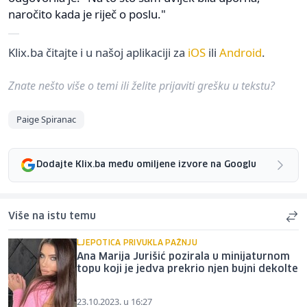
naročito kada je riječ o poslu."
Klix.ba čitajte i u našoj aplikaciji za
iOS
ili
Android
.
Znate nešto više o temi ili želite prijaviti grešku u tekstu?
Paige Spiranac
Dodajte Klix.ba među omiljene izvore na Googlu
Više na istu temu
LJEPOTICA PRIVUKLA PAŽNJU
Ana Marija Jurišić pozirala u minijaturnom
topu koji je jedva prekrio njen bujni dekolte
23.10.2023. u 16:27