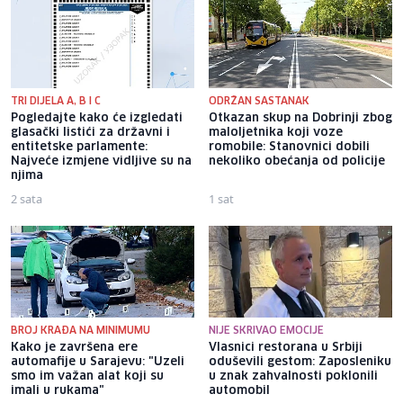
TRI DIJELA A, B I C
ODRŽAN SASTANAK
Pogledajte kako će izgledati
Otkazan skup na Dobrinji zbog
glasački listići za državni i
maloljetnika koji voze
entitetske parlamente:
romobile: Stanovnici dobili
Najveće izmjene vidljive su na
nekoliko obećanja od policije
njima
2 sata
1 sat
BROJ KRAĐA NA MINIMUMU
NIJE SKRIVAO EMOCIJE
Kako je završena ere
Vlasnici restorana u Srbiji
automafije u Sarajevu: "Uzeli
oduševili gestom: Zaposleniku
smo im važan alat koji su
u znak zahvalnosti poklonili
imali u rukama"
automobil