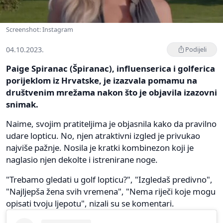
Screenshot: Instagram
04.10.2023.
Podijeli
Paige Spiranac (Špiranac), influenserica i golferica
porijeklom iz Hrvatske, je izazvala pomamu na
društvenim mrežama nakon što je objavila izazovni
snimak.
Naime, svojim pratiteljima je objasnila kako da pravilno
udare lopticu. No, njen atraktivni izgled je privukao
najviše pažnje. Nosila je kratki kombinezon koji je
naglasio njen dekolte i istrenirane noge.
"Trebamo gledati u golf lopticu?", "Izgledaš predivno",
"Najljepša žena svih vremena", "Nema riječi koje mogu
opisati tvoju ljepotu", nizali su se komentari.