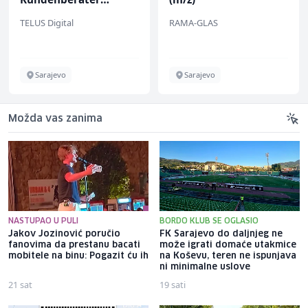
(m/w/d) für ein
TELUS Digital
RAMA-GLAS
renommiertes
Schuhunternehmen
Sarajevo
Sarajevo
Možda vas zanima
NASTUPAO U PULI
BORDO KLUB SE OGLASIO
Jakov Jozinović poručio
FK Sarajevo do daljnjeg ne
fanovima da prestanu bacati
može igrati domaće utakmice
mobitele na binu: Pogazit ću ih
na Koševu, teren ne ispunjava
ni minimalne uslove
21 sat
19 sati