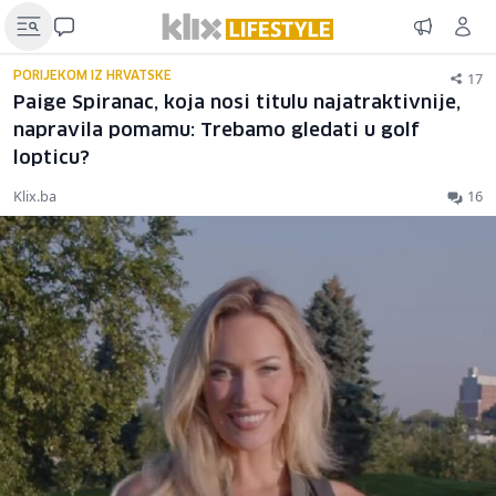
17
PORIJEKOM IZ HRVATSKE
Paige Spiranac, koja nosi titulu najatraktivnije,
napravila pomamu: Trebamo gledati u golf
lopticu?
Klix.ba
16