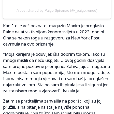
A post shared by Paige Spiranac (@_paige.renee)
Kao što je već poznato, magazin Maxim je proglasio
Paige najatraktivnijom ženom svijeta u 2022. godini.
Ona se nakon toga u razgovoru za New York Post
osvrnula na ovo priznanje.
"Moja karijera je oduvijek išla dobrim tokom, iako su
mnogi mislili da neću uspjeti. U ovoj godini doživjela
sam brojne pozitivne promjene. Zahvaljujući magazinu
Maxim postala sam popularnija, što me mnogo raduje.
Isprva nisam mogla vjerovati da sam baš ja proglašen
najatraktivnijom. Stalno sam ih pitala jesu li sigurni jer
zaista nisam mogla vjerovati", kazala je.
Zatim se pratiteljima zahvalila na podršci koji su joj
pružili, a na pitanje na šta je najviše ponosna
odgovorila je: "Na to što sam uvijek bila uporna,