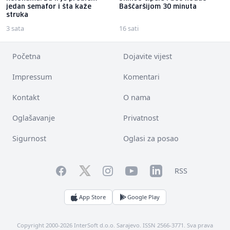
jedan semafor i šta kaže
Baščaršijom 30 minuta
struka
3 sata
16 sati
Početna
Dojavite vijest
Impressum
Komentari
Kontakt
O nama
Oglašavanje
Privatnost
Sigurnost
Oglasi za posao
Facebook
YouTube
LinkedIn
Twitter
Instagram
RSS
App Store
Google Play
Copyright 2000-2026 InterSoft d.o.o. Sarajevo. ISSN 2566-3771. Sva prava