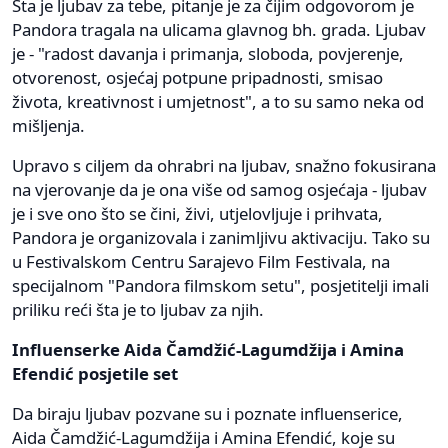
Šta je ljubav za tebe, pitanje je za čijim odgovorom je
Pandora tragala na ulicama glavnog bh. grada. Ljubav
je - "radost davanja i primanja, sloboda, povjerenje,
otvorenost, osjećaj potpune pripadnosti, smisao
života, kreativnost i umjetnost", a to su samo neka od
mišljenja.
Upravo s ciljem da ohrabri na ljubav, snažno fokusirana
na vjerovanje da je ona više od samog osjećaja - ljubav
je i sve ono što se čini, živi, ​​utjelovljuje i prihvata,
Pandora je organizovala i zanimljivu aktivaciju. Tako su
u Festivalskom Centru Sarajevo Film Festivala, na
specijalnom "Pandora filmskom setu", posjetitelji imali
priliku reći šta je to ljubav za njih.
Influenserke Aida Čamdžić-Lagumdžija i Amina
Efendić posjetile set
Da biraju ljubav pozvane su i poznate influenserice,
Aida Čamdžić-Lagumdžija i Amina Efendić, koje su