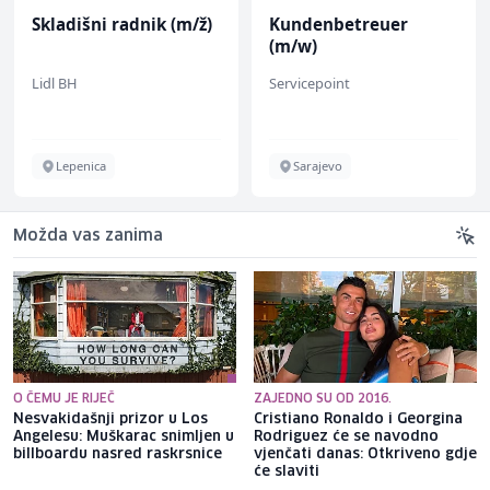
Skladišni radnik (m/ž)
Kundenbetreuer
(m/w)
Lidl BH
Servicepoint
Lepenica
Sarajevo
Možda vas zanima
O ČEMU JE RIJEČ
ZAJEDNO SU OD 2016.
Nesvakidašnji prizor u Los
Cristiano Ronaldo i Georgina
Angelesu: Muškarac snimljen u
Rodriguez će se navodno
billboardu nasred raskrsnice
vjenčati danas: Otkriveno gdje
će slaviti