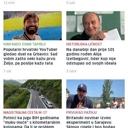
12 min
5 sati
IVAN RADO ZVANI TAPIRLO
HISTORIJSKA LIČNOST
Popularni hrvatski YouTuber
Na današnji dan prije 101
gledao duel na Grbavici: Sad
godinu rođen Alija
vidim zašto neki kažu prvo
Izetbegović, lider koji nije
Željo, pa poslije kažu tata
odstupao od svojih ideala
1 sat
3 sata
MAGISTRALNA CESTA M-17
PRIVUKAO PAŽNJU
Putnici ka jugu BiH godinama
Britanski novinar izveo
"muku muče" s kilometarskim
eksperiment u Sarajevu:
kolonama: Da li je problem
Skinuo cipele i bos hodao