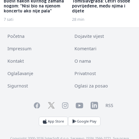
Budvi nakon kultnog zamaha
Tomislavgrada: Četiri osobe
nogom: "Nisi bio na njenom
povrijeđene, među njima i
koncertu ako nije pala"
dijete
7 sati
28 min
Početna
Dojavite vijest
Impressum
Komentari
Kontakt
O nama
Oglašavanje
Privatnost
Sigurnost
Oglasi za posao
Facebook
YouTube
LinkedIn
Twitter
Instagram
RSS
App Store
Google Play
Copyright 2000-2026 InterSoft d.o.o. Sarajevo. ISSN 2566-3771. Sva prava