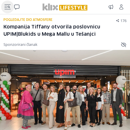
176
POGLEDAJTE DIO ATMOSFERE
Kompanija Tiffany otvorila poslovnicu
UPIM|Blukids u Mega Mallu u Tešanjci
Sponzorirani članak