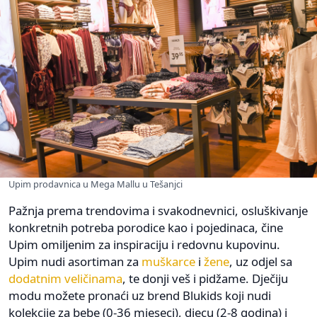
Upim prodavnica u Mega Mallu u Tešanjci
Pažnja prema trendovima i svakodnevnici, osluškivanje
konkretnih potreba porodice kao i pojedinaca, čine
Upim omiljenim za inspiraciju i redovnu kupovinu.
Upim nudi asortiman za
muškarce
i
žene
, uz odjel sa
dodatnim veličinama
, te donji veš i pidžame. Dječiju
modu možete pronaći uz brend Blukids koji nudi
kolekcije za bebe (0-36 mjeseci), djecu (2-8 godina) i