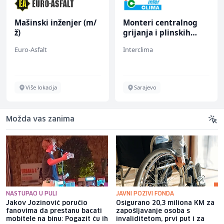
Mašinski inženjer (m/
Monteri centralnog
ž)
grijanja i plinskih
instalacija (m)
Euro-Asfalt
Interclima
Više lokacija
Sarajevo
Možda vas zanima
NASTUPAO U PULI
JAVNI POZIVI FONDA
Jakov Jozinović poručio
Osigurano 20,3 miliona KM za
fanovima da prestanu bacati
zapošljavanje osoba s
mobitele na binu: Pogazit ću ih
invaliditetom, prvi put i za