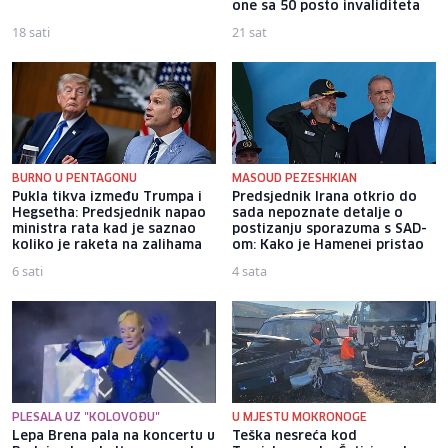
one sa 50 posto invaliditeta
18 sati
21 sat
BURNO U PENTAGONU
MASOUD PEZESHKIAN
Pukla tikva između Trumpa i
Predsjednik Irana otkrio do
Hegsetha: Predsjednik napao
sada nepoznate detalje o
ministra rata kad je saznao
postizanju sporazuma s SAD-
koliko je raketa na zalihama
om: Kako je Hamenei pristao
6 sati
4 sata
PLESALA UZ "KOLOVOĐU"
U MJESTU MOKRONOGE
Lepa Brena pala na koncertu u
Teška nesreća kod