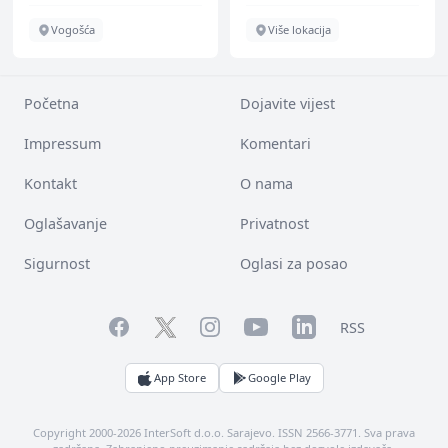
Vogošća
Više lokacija
Početna
Dojavite vijest
Impressum
Komentari
Kontakt
O nama
Oglašavanje
Privatnost
Sigurnost
Oglasi za posao
Facebook
YouTube
LinkedIn
Twitter
Instagram
RSS
App Store
Google Play
Copyright 2000-2026 InterSoft d.o.o. Sarajevo. ISSN 2566-3771. Sva prava