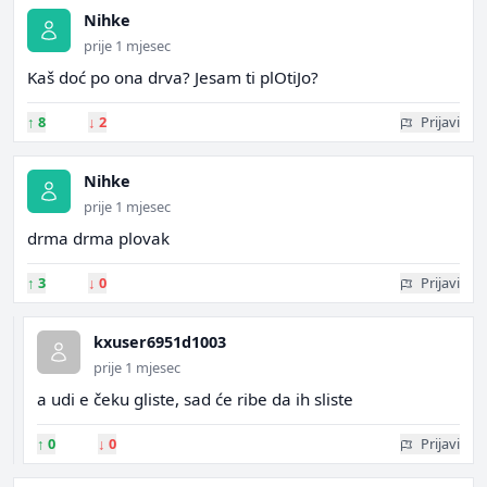
Nihke
prije 1 mjesec
Kaš doć po ona drva? Jesam ti plOtiJo?
↑
8
↓
2
Prijavi
Nihke
prije 1 mjesec
drma drma plovak
↑
3
↓
0
Prijavi
kxuser6951d1003
prije 1 mjesec
a udi e čeku gliste, sad će ribe da ih sliste
↑
0
↓
0
Prijavi