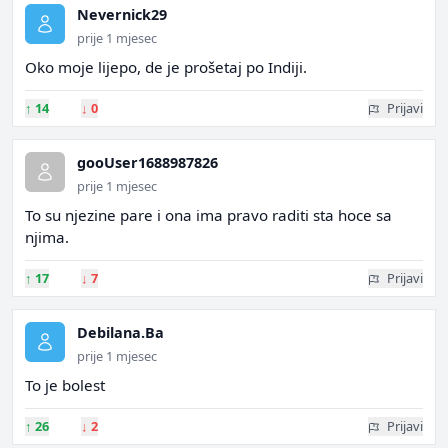
Nevernick29
prije 1 mjesec
Oko moje lijepo, de je prošetaj po Indiji.
↑
14
↓
0
Prijavi
gooUser1688987826
prije 1 mjesec
To su njezine pare i ona ima pravo raditi sta hoce sa
njima.
↑
17
↓
7
Prijavi
Debilana.Ba
prije 1 mjesec
To je bolest
↑
26
↓
2
Prijavi