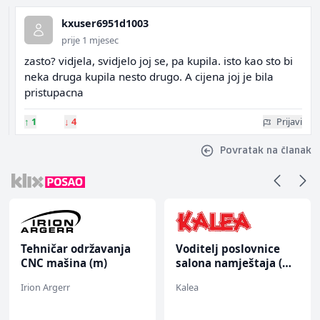
kxuser6951d1003
prije 1 mjesec
zasto? vidjela, svidjelo joj se, pa kupila. isto kao sto bi
neka druga kupila nesto drugo. A cijena joj je bila
pristupacna
↑
1
↓
4
Prijavi
Povratak na članak
Tehničar održavanja
Voditelj poslovnice
CNC mašina (m)
salona namještaja (m/
ž)
Irion Argerr
Kalea