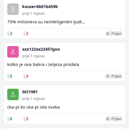
kxuser68d1b459b
prije 1 mjesec
70% milionera su neinteligentni ljudi...
↑
3
↓
2
Prijavi
xxx122xx22457goo
prije 1 mjesec
kolko je ova bakra i zeljeza prodala
↑
5
↓
0
Prijavi
MS1981
prije 1 mjesec
cka-pi ko cka-pi ista svaka
↑
6
↓
3
Prijavi