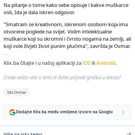
Na pitanje o tome kako sebe opisuje i kakve muškarce
voli, Ida je dala iskren odgovor.
"Smatram se kreativnom, iskrenom osobom koja ima
otvorene poglede na svijet. Volim intelektualne
muškarce koji su skromni i čvrsto nogama na zemlji, ali
koji vole živjeti život punim plućima", završila je Ovmar.
Klix.ba čitajte i u našoj aplikaciji za
iOS
ili
Android
.
Znate nešto više o temi ili želite prijaviti grešku u tekstu?
Ida Ovmar
Dodajte Klix.ba među omiljene izvore na Googlu
Više na istu temu