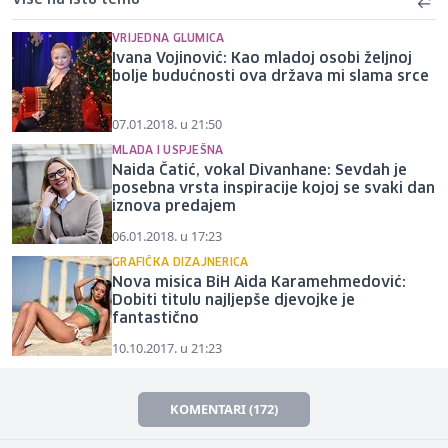
VRIJEDNA GLUMICA
Ivana Vojinović: Kao mladoj osobi željnoj
bolje budućnosti ova država mi slama srce
07.01.2018. u 21:50
MLADA I USPJEŠNA
Naida Čatić, vokal Divanhane: Sevdah je
posebna vrsta inspiracije kojoj se svaki dan
iznova predajem
06.01.2018. u 17:23
GRAFIČKA DIZAJNERICA
Nova misica BiH Aida Karamehmedović:
Dobiti titulu najljepše djevojke je
fantastično
10.10.2017. u 21:23
KOMENTARI (172)