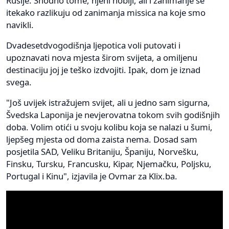
Rusije. Shodno tome, njeni hobiji, ali i zanimanje se
itekako razlikuju od zanimanja missica na koje smo
navikli.
Dvadesetdvogodišnja ljepotica voli putovati i
upoznavati nova mjesta širom svijeta, a omiljenu
destinaciju joj je teško izdvojiti. Ipak, dom je iznad
svega.
"Još uvijek istražujem svijet, ali u jedno sam sigurna,
Švedska Laponija je nevjerovatna tokom svih godišnjih
doba. Volim otići u svoju kolibu koja se nalazi u šumi,
ljepšeg mjesta od doma zaista nema. Dosad sam
posjetila SAD, Veliku Britaniju, Španiju, Norvešku,
Finsku, Tursku, Francusku, Kipar, Njemačku, Poljsku,
Portugal i Kinu", izjavila je Ovmar za Klix.ba.