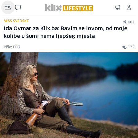
607
MISS ŠVEDSKE
Ida Ovmar za Klix.ba: Bavim se lovom, od moje
kolibe u šumi nema ljepšeg mjesta
Piše: D. B.
172