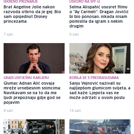
ISKRENO PRIZNANJE
USKORO NA SFF-U
Brat Angeline Jolie nakon
Selma Alispahić ususret filmu
razvoda otkrio da je gej: Bio
o "Ay Carmeli": Dragan Jovičić
sam opsjednut Disney
bi bio ponosan; nikada nisam
princezama
pomislila da igram s nekim
drugim
7 sati
6 sati
GRADI USPJEŠNU KARIJERU
BORILA SE S PREDRASUDAMA
Glumac Adnan Alić osvaja
Sanju Vejnović nazivali su
mreže urnebesnim snimcima:
najljepšom glumicom svijeta, a
Navikavam se na to da me
sad kaže: Ljepota vas ne
ljudi prepoznaju gdje god se
može održati u ovom poslu
pojavim
8 sati
14 sati