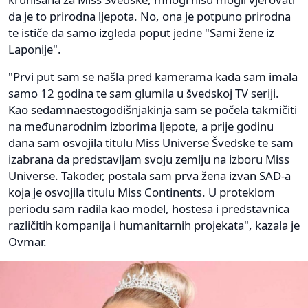
da je to prirodna ljepota. No, ona je potpuno prirodna
te ističe da samo izgleda poput jedne "Sami žene iz
Laponije".
"Prvi put sam se našla pred kamerama kada sam imala
samo 12 godina te sam glumila u švedskoj TV seriji.
Kao sedamnaestogodišnjakinja sam se počela takmičiti
na međunarodnim izborima ljepote, a prije godinu
dana sam osvojila titulu Miss Universe Švedske te sam
izabrana da predstavljam svoju zemlju na izboru Miss
Universe. Također, postala sam prva žena izvan SAD-a
koja je osvojila titulu Miss Continents. U proteklom
periodu sam radila kao model, hostesa i predstavnica
različitih kompanija i humanitarnih projekata", kazala je
Ovmar.