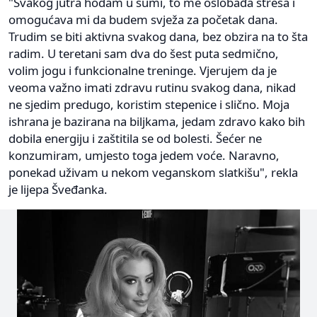
"Svakog jutra hodam u šumi, to me oslobađa stresa i
omogućava mi da budem svježa za početak dana.
Trudim se biti aktivna svakog dana, bez obzira na to šta
radim. U teretani sam dva do šest puta sedmično,
volim jogu i funkcionalne treninge. Vjerujem da je
veoma važno imati zdravu rutinu svakog dana, nikad
ne sjedim predugo, koristim stepenice i slično. Moja
ishrana je bazirana na biljkama, jedam zdravo kako bih
dobila energiju i zaštitila se od bolesti. Šećer ne
konzumiram, umjesto toga jedem voće. Naravno,
ponekad uživam u nekom veganskom slatkišu", rekla
je lijepa Šveđanka.