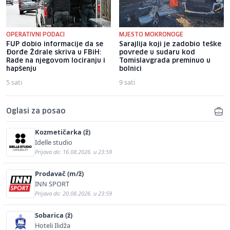
OPERATIVNI PODACI
MJESTO MOKRONOGE
FUP dobio informacije da se
Sarajlija koji je zadobio teške
Đorđe Ždrale skriva u FBiH:
povrede u sudaru kod
Rade na njegovom lociranju i
Tomislavgrada preminuo u
hapšenju
bolnici
5 sati
9 sati
Oglasi za posao
Kozmetičarka (ž)
Idelle studio
Prijava do: 16.08.2026. u 23:59
Prodavač (m/ž)
INN SPORT
Prijava do: 20.08.2026. u 23:59
Sobarica (ž)
Hoteli Ilidža