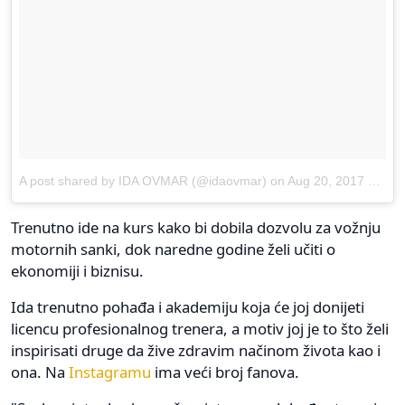
A post shared by IDA OVMAR (@idaovmar)
on
Aug 20, 2017 at 1:31am PDT
Trenutno ide na kurs kako bi dobila dozvolu za vožnju
motornih sanki, dok naredne godine želi učiti o
ekonomiji i biznisu.
Ida trenutno pohađa i akademiju koja će joj donijeti
licencu profesionalnog trenera, a motiv joj je to što želi
inspirisati druge da žive zdravim načinom života kao i
ona. Na
Instagramu
ima veći broj fanova.