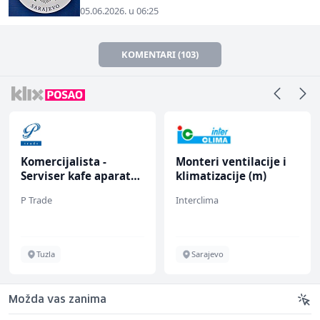
05.06.2026. u 06:25
KOMENTARI (103)
Komercijalista -
Monteri ventilacije i
Serviser kafe aparata
klimatizacije (m)
(m/ž)
P Trade
Interclima
Tuzla
Sarajevo
Možda vas zanima