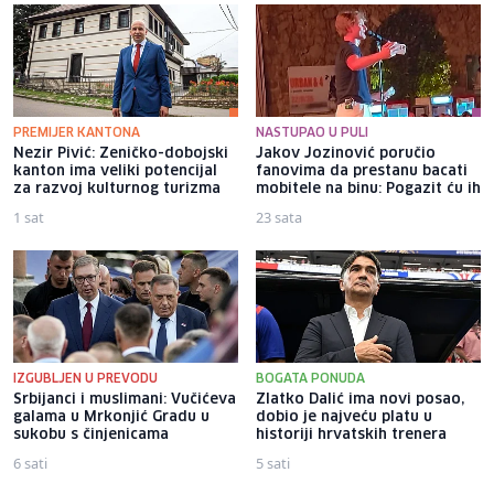
PREMIJER KANTONA
NASTUPAO U PULI
Nezir Pivić: Zeničko-dobojski
Jakov Jozinović poručio
kanton ima veliki potencijal
fanovima da prestanu bacati
za razvoj kulturnog turizma
mobitele na binu: Pogazit ću ih
1 sat
23 sata
IZGUBLJEN U PREVODU
BOGATA PONUDA
Srbijanci i muslimani: Vučićeva
Zlatko Dalić ima novi posao,
galama u Mrkonjić Gradu u
dobio je najveću platu u
sukobu s činjenicama
historiji hrvatskih trenera
6 sati
5 sati