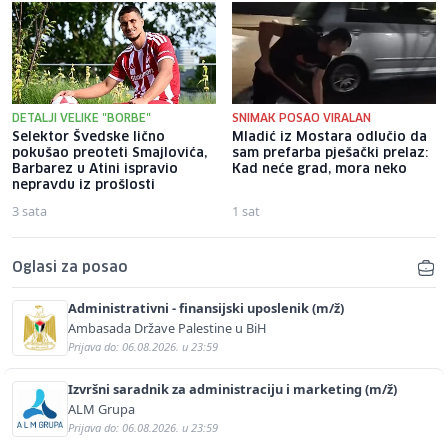
DETALJI VELIKE "BORBE"
SNIMAK POSAO VIRALAN
Selektor Švedske lično
Mladić iz Mostara odlučio da
pokušao preoteti Smajlovića,
sam prefarba pješački prelaz:
Barbarez u Atini ispravio
Kad neće grad, mora neko
nepravdu iz prošlosti
3 sata
1 sat
Oglasi za posao
Administrativni - finansijski uposlenik (m/ž)
Ambasada Države Palestine u BiH
Prijava do: 06.08.2026. u 23:59
Izvršni saradnik za administraciju i marketing (m/ž)
ALM Grupa
Prijava do: 06.08.2026. u 23:59