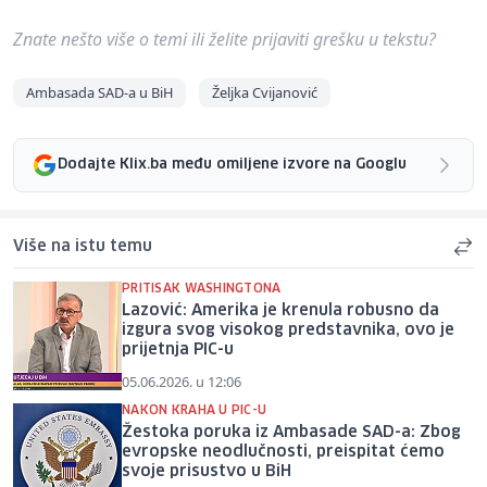
Znate nešto više o temi ili želite prijaviti grešku u tekstu?
Ambasada SAD-a u BiH
Željka Cvijanović
Dodajte Klix.ba među omiljene izvore na Googlu
Više na istu temu
PRITISAK WASHINGTONA
Lazović: Amerika je krenula robusno da
izgura svog visokog predstavnika, ovo je
prijetnja PIC-u
05.06.2026. u 12:06
NAKON KRAHA U PIC-U
Žestoka poruka iz Ambasade SAD-a: Zbog
evropske neodlučnosti, preispitat ćemo
svoje prisustvo u BiH