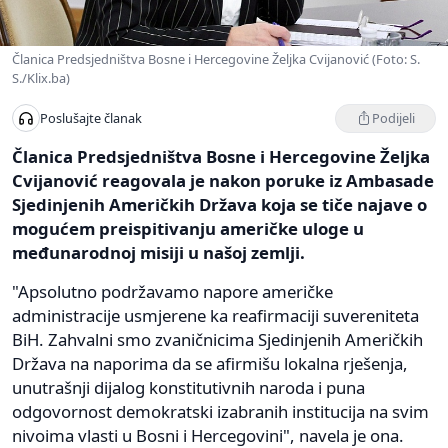
Članica Predsjedništva Bosne i Hercegovine Željka Cvijanović (Foto: S.
S./Klix.ba)
Podijeli
Poslušajte članak
Članica Predsjedništva Bosne i Hercegovine Željka
Cvijanović reagovala je nakon poruke iz Ambasade
Sjedinjenih Američkih Država koja se tiče najave o
mogućem preispitivanju američke uloge u
međunarodnoj misiji u našoj zemlji.
"Apsolutno podržavamo napore američke
administracije usmjerene ka reafirmaciji suvereniteta
BiH. Zahvalni smo zvaničnicima Sjedinjenih Američkih
Država na naporima da se afirmišu lokalna rješenja,
unutrašnji dijalog konstitutivnih naroda i puna
odgovornost demokratski izabranih institucija na svim
nivoima vlasti u Bosni i Hercegovini", navela je ona.