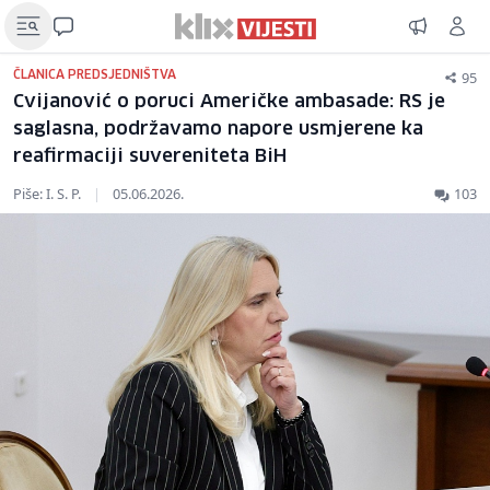
95
ČLANICA PREDSJEDNIŠTVA
Cvijanović o poruci Američke ambasade: RS je
saglasna, podržavamo napore usmjerene ka
reafirmaciji suvereniteta BiH
Piše: I. S. P.
|
05.06.2026.
103