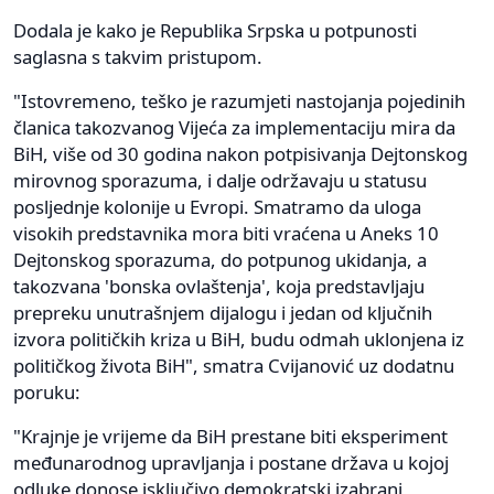
Dodala je kako je Republika Srpska u potpunosti
saglasna s takvim pristupom.
"Istovremeno, teško je razumjeti nastojanja pojedinih
članica takozvanog Vijeća za implementaciju mira da
BiH, više od 30 godina nakon potpisivanja Dejtonskog
mirovnog sporazuma, i dalje održavaju u statusu
posljednje kolonije u Evropi. Smatramo da uloga
visokih predstavnika mora biti vraćena u Aneks 10
Dejtonskog sporazuma, do potpunog ukidanja, a
takozvana 'bonska ovlaštenja', koja predstavljaju
prepreku unutrašnjem dijalogu i jedan od ključnih
izvora političkih kriza u BiH, budu odmah uklonjena iz
političkog života BiH", smatra Cvijanović uz dodatnu
poruku:
"Krajnje je vrijeme da BiH prestane biti eksperiment
međunarodnog upravljanja i postane država u kojoj
odluke donose isključivo demokratski izabrani