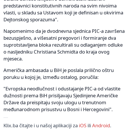
predstavnici konstitutivnih naroda na svim nivoima
vlasti, u skladu sa Ustavom koji je definisan u okvirima
Dejtonskog sporazuma".
Napomenimo da je dvodnevna sjednica PIC-a završena
bezuspješno, a višesatni pregovori i formiranje dva
suprotstavljena bloka rezultirali su odlaganjem odluke
o nasljedniku Christiana Schmidta do kraja ovog
mjeseca.
Američka ambasada u BiH je poslala prilično oštru
poruku u kojoj je, između ostalog, poručila:
"Evropska neodlučnost i odustajanje PIC-a od vlastite
dužnosti prema BiH prisiljavaju Sjedinjene Američke
Države da preispitaju svoju ulogu u trenutnom
međunarodnom prisustvu u Bosni i Hercegovini".
Klix.ba čitajte i u našoj aplikaciji za
iOS
ili
Android
.