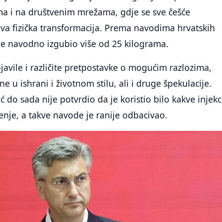
ma i na društvenim mrežama, gdje se sve češće
va fizička transformacija. Prema navodima hrvatskih
je navodno izgubio više od 25 kilograma.
ojavile i različite pretpostavke o mogućim razlozima,
e u ishrani i životnom stilu, ali i druge špekulacije.
do sada nije potvrdio da je koristio bilo kakve injekcij
jenje, a takve navode je ranije odbacivao.