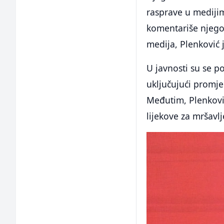
rasprave u mediji
komentariše njego
medija, Plenković 
U javnosti su se p
uključujući promjen
Međutim, Plenković 
lijekove za mršavl