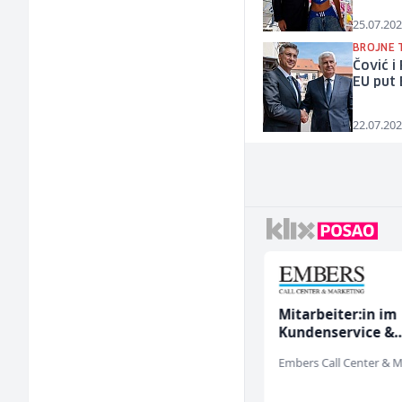
25.07.202
BROJNE 
Čović i
EU put 
22.07.202
Kundenbetreuer
Mitarbeiter:in im
(m/w)
Kundenservice &
Support (m/w/d)
Servicepoint