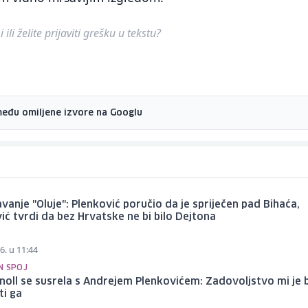
ili želite prijaviti grešku u tekstu?
među omiljene izvore na Googlu
avanje "Oluje": Plenković poručio da je spriječen pad Bihaća,
ić tvrdi da bez Hrvatske ne bi bilo Dejtona
6. u 11:44
N SPOJ
noll se susrela s Andrejem Plenkovićem: Zadovoljstvo mi je b
ti ga