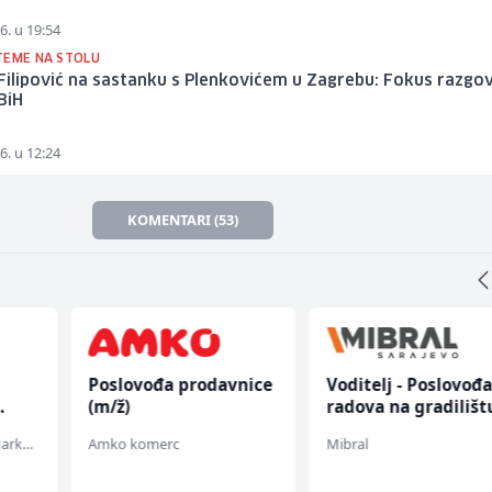
6. u 19:54
TEME NA STOLU
 Filipović na sastanku s Plenkovićem u Zagrebu: Fokus razgo
BiH
6. u 12:24
KOMENTARI (53)
Poslovođa prodavnice
Voditelj - Poslovođ
(m/ž)
radova na gradilišt
(m/ž)
Embers Call Center & Marketing
Amko komerc
Mibral