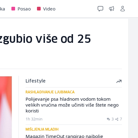
jka
Posao
Video
zgubio više od 25
Lifestyle
RASHLAĐIVANJE LJUBIMACA
Polijevanje psa hladnom vodom tokom
velikih vrućina može učiniti više štete nego
koristi
1h 32min
3
7
MIŠLJENJA MLADIH
Magazin TimeOut rangirao najbolje