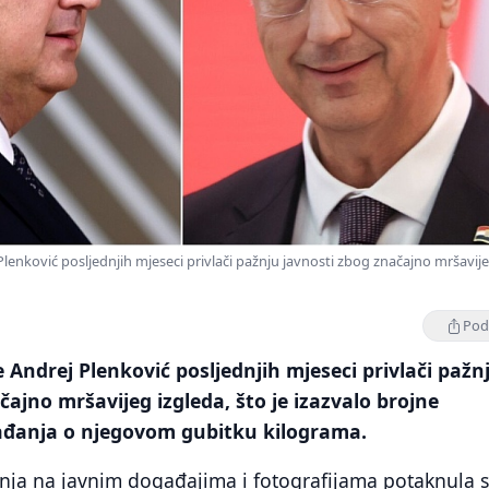
lenković posljednjih mjeseci privlači pažnju javnosti zbog značajno mršavij
Podi
 Andrej Plenković posljednjih mjeseci privlači pažn
čajno mršavijeg izgleda, što je izazvalo brojne
đanja o njegovom gubitku kilograma.
nja na javnim događajima i fotografijama potaknula 