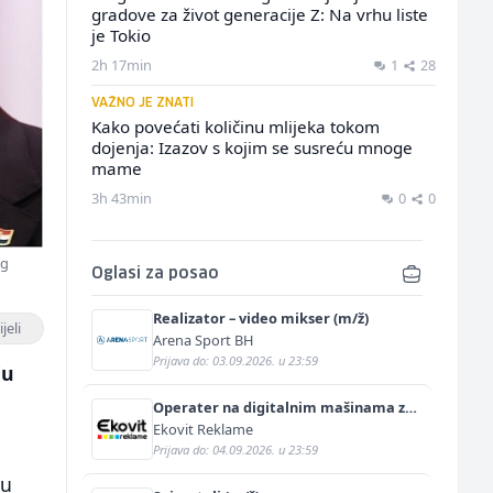
gradove za život generacije Z: Na vrhu liste
je Tokio
2h 17min
1
28
VAŽNO JE ZNATI
Kako povećati količinu mlijeka tokom
dojenja: Izazov s kojim se susreću mnoge
mame
3h 43min
0
0
eg
Oglasi za posao
Realizator – video mikser (m/ž)
jeli
Arena Sport BH
Prijava do: 03.09.2026. u 23:59
ju
Operater na digitalnim mašinama za
štampu i doradu (m/ž)
Ekovit Reklame
Prijava do: 04.09.2026. u 23:59
su