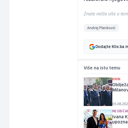
Znate nešto više o temi 
Andrej Plenković
Dodajte Klix.ba 
Više na istu temu
KNIN
Obiljež
Milanov
05.08.202
NEOBIČA
Ivana K
upozna