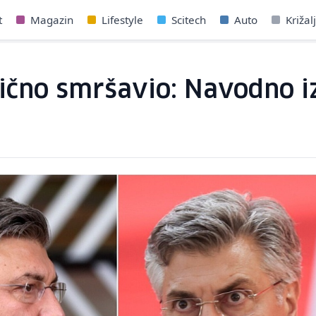
t
Magazin
Lifestyle
Scitech
Auto
Križal
tično smršavio: Navodno i