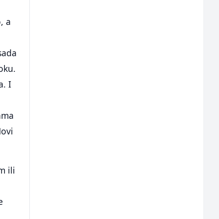
, a
sada
oku.
. I
rama
Novi
 ili
e