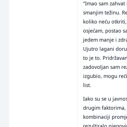
"Imao sam zahvat n
smanjim težinu. Re
koliko neću otkrit
osjećam, postao s
jedem manje i zdra
Ujutro lagani doruč
to je to. Pridržava
zadovoljan sam re
izgubio, mogu reći
list.
Iako su se u javnos
drugim faktorima, 
kombinaciji promjen
rezultiralo njegov