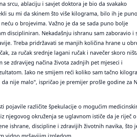
a srcu, ablaciju i savjet doktora je bio da svakako
kli su mi da skinem što više kilograma, bilo ih je puno
i, neću o brojevima. Važno je da se sada puno bolje
am discipliniran. Nekadašnju ishranu sam zaboravio i 
vije. Treba pridržavati se manjih količina hrane u obr
ak, za ručak srednje lagani ručak i navečer skoro ništa
m se zdravijeg načina života zadnjih pet mjeseci i
zultatom. Iako ne smijem reći koliko sam tačno kilog
 da nije malo", ispričao je premijer prošle godine za 
ti pojavile različite špekulacije o mogućim medicinskim
iz njegovog okruženja se uglavnom ističe da je riječ o
e ishrane, discipline i zdravijih životnih navika, što j
im vidno mršavijim izgledom.