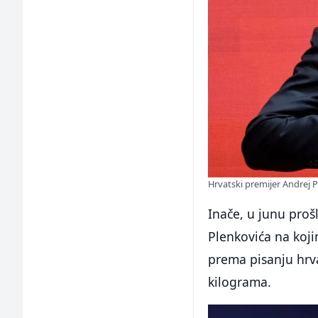
Hrvatski premijer Andrej 
Inače, u junu proš
Plenkovića na koji
prema pisanju hrva
kilograma.