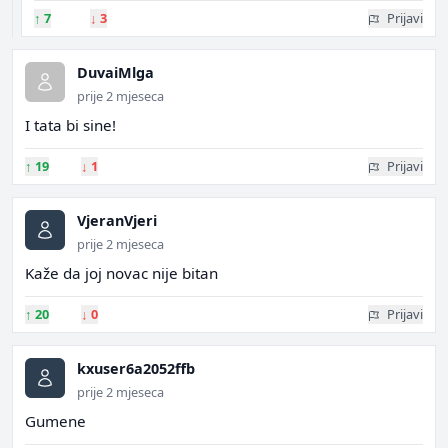
↑
7
↓
3
Prijavi
DuvaiMlga
prije 2 mjeseca
I tata bi sine!
↑
19
↓
1
Prijavi
VjeranVjeri
prije 2 mjeseca
Kaže da joj novac nije bitan
↑
20
↓
0
Prijavi
kxuser6a2052ffb
prije 2 mjeseca
Gumene