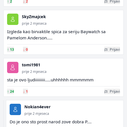
↑
2
↓
2
Prijavi
SkyZmajcek
prije 2 mjeseca
Izgleda kao birvaktile spica za seriju Baywatch sa
Pamelom Anderson.....
↑
13
↓
0
Prijavi
tomi1981
prije 2 mjeseca
sta je ovo ljudiiiiiiiii.....uhhhhhh mmmmmm
↑
24
↓
1
Prijavi
Nokian4ever
prije 2 mjeseca
Do je ono sto prost narod zove dobra P....