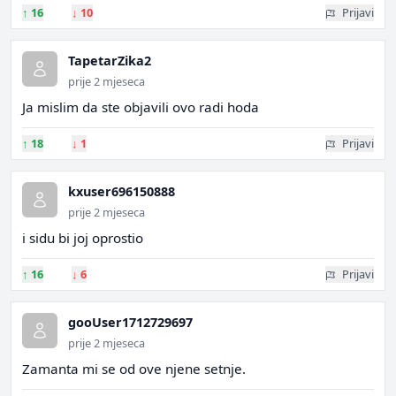
↑
16
↓
10
Prijavi
TapetarZika2
prije 2 mjeseca
Ja mislim da ste objavili ovo radi hoda
↑
18
↓
1
Prijavi
kxuser696150888
prije 2 mjeseca
i sidu bi joj oprostio
↑
16
↓
6
Prijavi
gooUser1712729697
prije 2 mjeseca
Zamanta mi se od ove njene setnje.