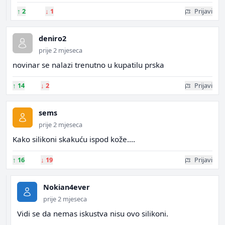
↑
2
↓
1
Prijavi
deniro2
prije 2 mjeseca
novinar se nalazi trenutno u kupatilu prska
↑
14
↓
2
Prijavi
sems
prije 2 mjeseca
Kako silikoni skakuću ispod kože....
↑
16
↓
19
Prijavi
Nokian4ever
prije 2 mjeseca
Vidi se da nemas iskustva nisu ovo silikoni.