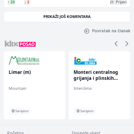
↑
23
↓
2
Prijavi
PRIKAŽI JOŠ KOMENTARA
Povratak na članak
Limar (m)
Monteri centralnog
grijanja i plinskih
instalacija (m)
Mountain
Interclima
Sarajevo
Sarajevo
Početna
Dojavite vijest