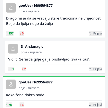
gooUser1699564877
prije 2 mjeseca
Drago mi je da se vraćaju stare tradicionalne vrijednosti
Bolje da ljulja nego da žulja
↑
157
↓
5
Prijavi
DrArslanagic
prije 2 mjeseca
Vidi ti Gerarda gdje ga je pristavljao. Svaka ćas'.
↑
51
↓
2
Prijavi
gooUser1699564877
prije 2 mjeseca
Kako žena dobro hoda
↑
76
↓
3
Prijavi