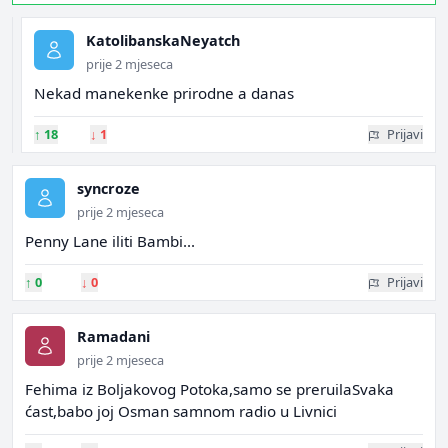
KatolibanskaNeyatch
prije 2 mjeseca
Nekad manekenke prirodne a danas
↑
18
↓
1
Prijavi
syncroze
prije 2 mjeseca
Penny Lane iliti Bambi...
↑
0
↓
0
Prijavi
Ramadani
prije 2 mjeseca
Fehima iz Boljakovog Potoka,samo se preruilaSvaka
ćast,babo joj Osman samnom radio u Livnici