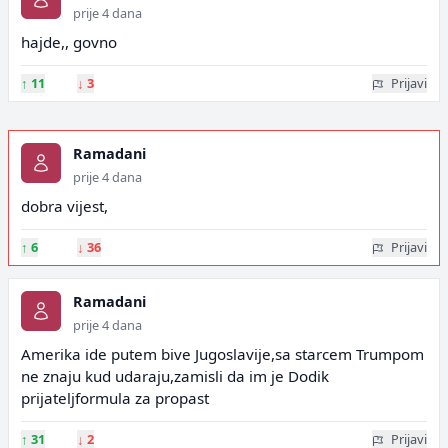
prije 4 dana
hajde,, govno
↑
11
↓
3
Prijavi
Ramadani
prije 4 dana
dobra vijest,
↑
6
↓
36
Prijavi
Ramadani
prije 4 dana
Amerika ide putem bive Jugoslavije,sa starcem Trumpom
ne znaju kud udaraju,zamisli da im je Dodik
prijateljformula za propast
↑
31
↓
2
Prijavi