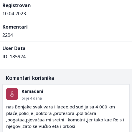
Registrovan
10.04.2023.
Komentari
2294
User Data
ID: 185924
Komentari korisnika
Ramadani
prije 4 dana
nas Bonjake svak vara i laeee,od sudija sa 4 000 km
plaće,policije ,doktora ,profesora ,politićara
,bogataa,pjevaćaa mi sretni i komotni ,jer tako kae Reis i
njegovi,zato se Vućko eta i prkosi