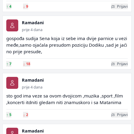
↑
4
↓
9
Prijavi
Ramadani
prije 4 dana
gospođa sudija Sena koja iz sebe ima dvije parnice u vezi
međe,samo ojaćala presudom poziciju Dodiku ,sad je jaći
no prije presude,
↑
7
↓
18
Prijavi
Ramadani
prije 4 dana
sto god ima veze sa ovom dvojicom ,muzika ,sport ,film
,koncerti itdniti gledam niti znamuskoro i sa Matanima
↑
5
↓
2
Prijavi
Ramadani