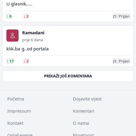
U glasnik.....
↑
6
↓
2
Prijavi
Ramadani
prije 6 dana
klik.ba g..od portala
↑
17
↓
2
Prijavi
PRIKAŽI JOŠ KOMENTARA
Početna
Dojavite vijest
Impressum
Komentari
Kontakt
O nama
Oglašavanje
Privatnost