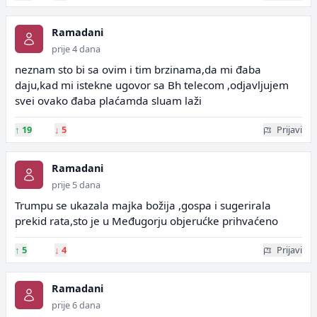
Ramadani
prije 4 dana
neznam sto bi sa ovim i tim brzinama,da mi đaba
daju,kad mi istekne ugovor sa Bh telecom ,odjavljujem
svei ovako đaba plaćamda sluam laži
↑
19
↓
5
Prijavi
Ramadani
prije 5 dana
Trumpu se ukazala majka božija ,gospa i sugerirala
prekid rata,sto je u Međugorju objerućke prihvaćeno
↑
5
↓
4
Prijavi
Ramadani
prije 6 dana