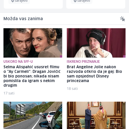
Sarajevo
Sarajevo
Možda vas zanima
USKORO NA SFF-U
ISKRENO PRIZNANJE
Selma Alispahić ususret filmu
Brat Angeline Jolie nakon
o "Ay Carmeli": Dragan Jovičić
razvoda otkrio da je gej: Bio
bi bio ponosan; nikada nisam
sam opsjednut Disney
pomislila da igram s nekim
princezama
drugim
18 sati
17 sati