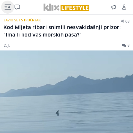
68
JAVIO SE I STRUČNJAK
Kod Mljeta ribari snimili nesvakidašnji prizor:
"Ima li kod vas morskih pasa?"
D. J.
8