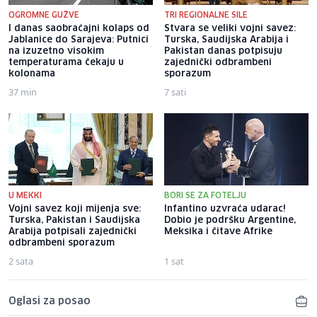
OGROMNE GUŽVE
TRI REGIONALNE SILE
I danas saobraćajni kolaps od
Stvara se veliki vojni savez:
Jablanice do Sarajeva: Putnici
Turska, Saudijska Arabija i
na izuzetno visokim
Pakistan danas potpisuju
temperaturama čekaju u
zajednički odbrambeni
kolonama
sporazum
37 min
7 sati
U MEKKI
BORI SE ZA FOTELJU
Vojni savez koji mijenja sve:
Infantino uzvraća udarac!
Turska, Pakistan i Saudijska
Dobio je podršku Argentine,
Arabija potpisali zajednički
Meksika i čitave Afrike
odbrambeni sporazum
2 sata
1 sat
Oglasi za posao