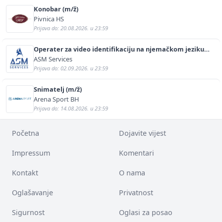
Konobar (m/ž)
Pivnica HS
Prijava do: 20.08.2026. u 23:59
Operater za video identifikaciju na njemačkom jeziku
(m/ž)
ASM Services
Prijava do: 02.09.2026. u 23:59
Snimatelj (m/ž)
Arena Sport BH
Prijava do: 14.08.2026. u 23:59
Početna
Dojavite vijest
Impressum
Komentari
Kontakt
O nama
Oglašavanje
Privatnost
Sigurnost
Oglasi za posao