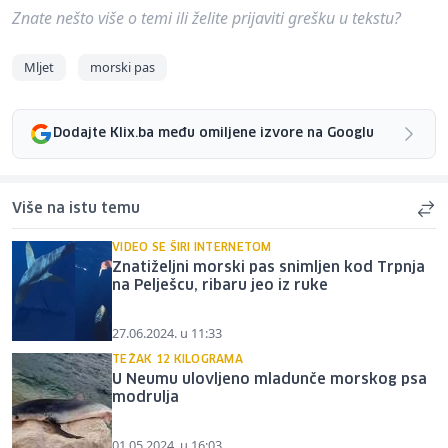
Znate nešto više o temi ili želite prijaviti grešku u tekstu?
Mljet
morski pas
Dodajte Klix.ba među omiljene izvore na Googlu
Više na istu temu
VIDEO SE ŠIRI INTERNETOM
Znatiželjni morski pas snimljen kod Trpnja
na Pelješcu, ribaru jeo iz ruke
27.06.2024. u 11:33
TEŽAK 12 KILOGRAMA
U Neumu ulovljeno mladunče morskog psa
modrulja
01.05.2024. u 16:03