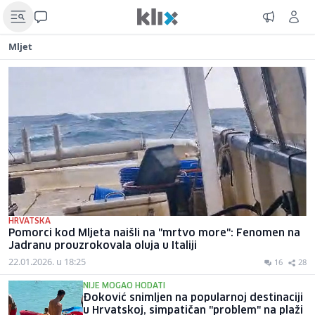
Mljet
HRVATSKA
Pomorci kod Mljeta naišli na "mrtvo more": Fenomen na
Jadranu prouzrokovala oluja u Italiji
22.01.2026. u 18:25
16
28
NIJE MOGAO HODATI
Đoković snimljen na popularnoj destinaciji
u Hrvatskoj, simpatičan "problem" na plaži