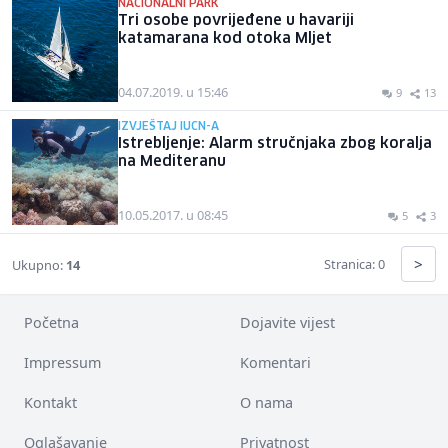
NACIONALNI PARK
Tri osobe povrijeđene u havariji
katamarana kod otoka Mljet
04.07.2019. u 15:46
9
13
IZVJEŠTAJ IUCN-A
Istrebljenje: Alarm stručnjaka zbog koralja
na Mediteranu
10.05.2017. u 08:45
5
3
>
Stranica: 0
Ukupno:
14
Početna
Dojavite vijest
Impressum
Komentari
Kontakt
O nama
Oglašavanje
Privatnost