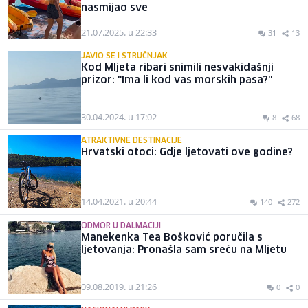
nasmijao sve
21.07.2025. u 22:33
31
13
JAVIO SE I STRUČNJAK
Kod Mljeta ribari snimili nesvakidašnji
prizor: "Ima li kod vas morskih pasa?"
30.04.2024. u 17:02
8
68
ATRAKTIVNE DESTINACIJE
Hrvatski otoci: Gdje ljetovati ove godine?
14.04.2021. u 20:44
140
272
ODMOR U DALMACIJI
Manekenka Tea Bošković poručila s
ljetovanja: Pronašla sam sreću na Mljetu
09.08.2019. u 21:26
0
0