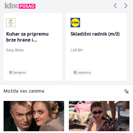
Skladišni radnik (m/ž)
Konobar (m/ž)
Lidl BH
Borbono
Lepenica
Sarajevo
Možda vas zanima