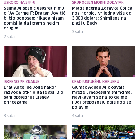
USKORO NA SFF-U
SKUPOCJEN MODNI DODATAK
Selma Alispahić ususret filmu
Mlađa kćerka Zdravka Čolića
o "Ay Carmeli": Dragan Jovičić
nosi torbicu vrijednu više od
bi bio ponosan; nikada nisam
3.000 dolara: Snimljena na
pomislila da igram s nekim
plaži u Budvi
drugim
3 sata
2 sata
ISKRENO PRIZNANJE
GRADI USPJEŠNU KARIJERU
Brat Angeline Jolie nakon
Glumac Adnan Alić osvaja
razvoda otkrio da je gej: Bio
mreže urnebesnim snimcima:
sam opsjednut Disney
Navikavam se na to da me
princezama
ljudi prepoznaju gdje god se
pojavim
3 sata
4 sata