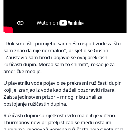
"Dok smo išli, primijetio sam nešto ispod vode za što
sam znao da nije normalno", prisjetio se Gustin.
"Zaustavio sam brod i pojavio se ovaj prekrasni
ružičasti dupin. Morao sam to snimiti", rekao je za
američke medije.
U plavetnilu vode pojavio se prekrasni ružičasti dupin
koji je izranjao iz vode kao da želi pozdraviti ribara.
Zaista jedinstven prizor – mnogi nisu znali za
postojanje ružičastih dupina.
Ružičasti dupini su rijetkost i vrlo malo ih je viđeno.
Thurmanov novi prijatelj isticao se među ostalim
dupinima, njegova živopisna ružičasta boja svjetlucala