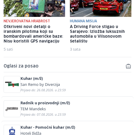
NEVJEROVATNA HRABROST
HUMANA MISIJA
Otkriveni novi detalji o
A Driving Force stigao u
iranskim pilotima koji su
Sarajevo: Izložba luksuznih
bombardovali američke baze:
automobila u Vilsonovom
Nisu koristili GPS navigaciju
šetalištu
5 sati
3 sata
Oglasi za posao
Kuhar (m/ž)
San Remo by Diverzija
Prijava do: 26.08.2026. u 23:59
Radnik u proizvodnji (m/ž)
TEM Mandeks
Prijava do: 07.08.2026. u 23:59
Kuhar - Pomoćni kuhar (m/ž)
Hoteli Ilidža