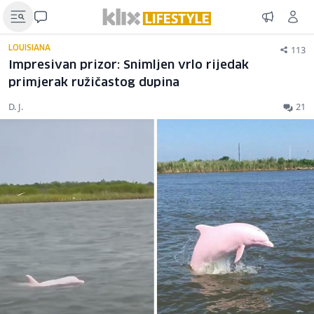
113
LOUISIANA
Impresivan prizor: Snimljen vrlo rijedak
primjerak ružičastog dupina
D. J.
21