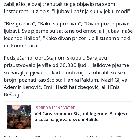
zabilježio je ovaj trenutak te ga objavio na svom
Instagramu uz opis: "Ljubav i pažnja su uvijek u modi".
"Bez granica", "Kako su predivni", "Divan prizor prave
ljubavi. Sve pjesme su satkane od emocija i ljubavi naše
legende Halida", "Kako divan prizor", bili su samo neki
od komentara.
Podsjećamo, oproštajnom skupu u Sarajevu
prisustvovalo je više od 20.000 ljudi. Halidove pjesme
su Sarajlije pjevale nikad emotivnije, a obratili su se i
brojni poznati kao što su: Hanka Paldum, Nazif Gljiva,
Ademir Kenović, Emir Hadžihafizbegović, ali i Enis
Bešlagić.
ISPRED VJEČNE VATRE
Veličanstven oproštaj od legende: Sarajevo
u suzama pjevalo svom Halidu