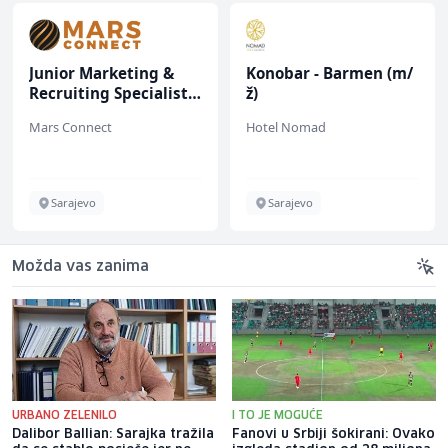
Junior Marketing &
Konobar - Barmen (m/
Recruiting Specialist
ž)
(m/ž)
Mars Connect
Hotel Nomad
Sarajevo
Sarajevo
Možda vas zanima
URBANO ZELENILO
I TO JE MOGUĆE
Dalibor Ballian: Sarajka tražila
Fanovi u Srbiji šokirani: Ovako