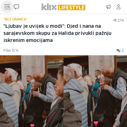
274
"BEZ GRANICA"
"Ljubav je uvijek u modi": Djed i nana na
sarajevskom skupu za Halida privukli pažnju
iskrenim emocijama
Piše: D. V.
2