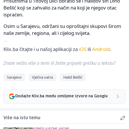
Prisutnima u Titovoj ulici obratio se i Halidov sin Dino
Bešlić koji se zahvalio za način na koji je njegov otac
ispraćen.
Osim u Sarajevu, održani su oproštajni skupovi širom
naše zemlje, regiona, ali i cijelog svijeta.
Klix.ba čitajte i u našoj aplikaciji za
iOS
ili
Android
.
Znate nešto više o temi ili želite prijaviti grešku u tekstu?
Sarajevo
Vječna vatra
Halid Bešlić
Dodajte Klix.ba među omiljene izvore na Googlu
Više na istu temu