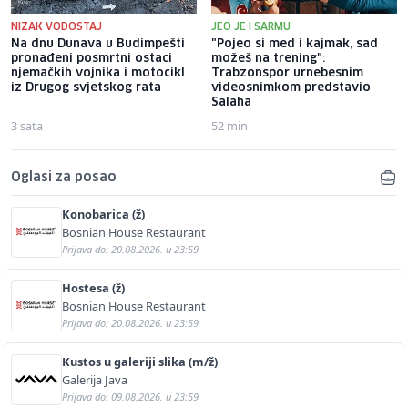
NIZAK VODOSTAJ
JEO JE I SARMU
Na dnu Dunava u Budimpešti
"Pojeo si med i kajmak, sad
pronađeni posmrtni ostaci
možeš na trening":
njemačkih vojnika i motocikl
Trabzonspor urnebesnim
iz Drugog svjetskog rata
videosnimkom predstavio
Salaha
3 sata
52 min
Oglasi za posao
Konobarica (ž)
Bosnian House Restaurant
Prijava do: 20.08.2026. u 23:59
Hostesa (ž)
Bosnian House Restaurant
Prijava do: 20.08.2026. u 23:59
Kustos u galeriji slika (m/ž)
Galerija Java
Prijava do: 09.08.2026. u 23:59