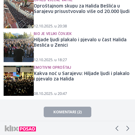
ISPRED VJEČNE VATRE
Oproštajnom skupu za Halida Bešlića u
Sarajevu prisustvovalo više od 20.000 ljudi
12.10.2025. u 20:38
BIO JE VELIKI ČOVJEK
Hiljade ljudi plakalo i pjevalo u čast Halida
Beslića u Zenici
12.10.2025. u 18:27
EMOTIVNI OPROŠTAJ
Kakva noć u Sarajevu: Hiljade ljudi i plakalo
i pjevalo za Halida
08.10.2025. u 20:47
KOMENTARI (2)