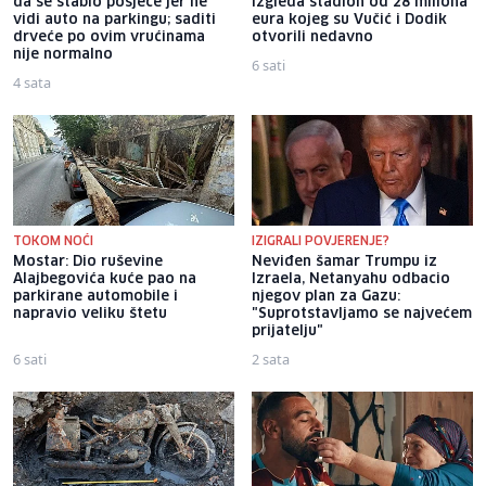
da se stablo posječe jer ne
izgleda stadion od 28 miliona
vidi auto na parkingu; saditi
eura kojeg su Vučić i Dodik
drveće po ovim vrućinama
otvorili nedavno
nije normalno
6 sati
4 sata
TOKOM NOĆI
IZIGRALI POVJERENJE?
Mostar: Dio ruševine
Neviđen šamar Trumpu iz
Alajbegovića kuće pao na
Izraela, Netanyahu odbacio
parkirane automobile i
njegov plan za Gazu:
napravio veliku štetu
"Suprotstavljamo se najvećem
prijatelju"
6 sati
2 sata