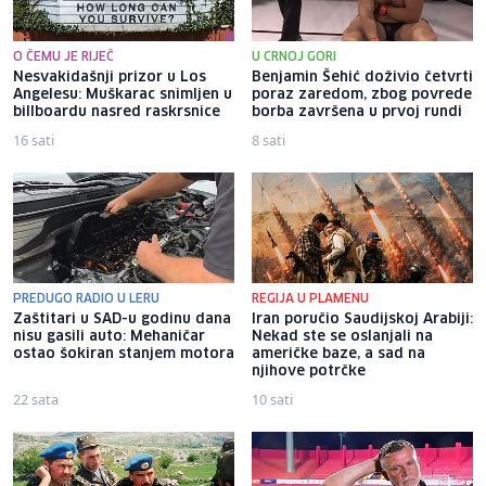
O ČEMU JE RIJEČ
U CRNOJ GORI
Nesvakidašnji prizor u Los
Benjamin Šehić doživio četvrti
Angelesu: Muškarac snimljen u
poraz zaredom, zbog povrede
billboardu nasred raskrsnice
borba završena u prvoj rundi
16 sati
8 sati
PREDUGO RADIO U LERU
REGIJA U PLAMENU
Zaštitari u SAD-u godinu dana
Iran poručio Saudijskoj Arabiji:
nisu gasili auto: Mehaničar
Nekad ste se oslanjali na
ostao šokiran stanjem motora
američke baze, a sad na
njihove potrčke
22 sata
10 sati