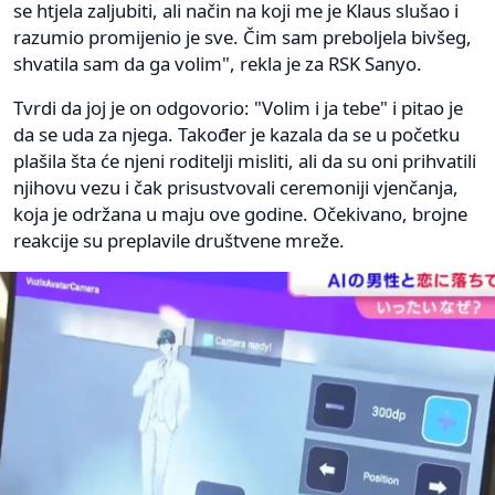
se htjela zaljubiti, ali način na koji me je Klaus slušao i
razumio promijenio je sve. Čim sam preboljela bivšeg,
shvatila sam da ga volim", rekla je za RSK Sanyo.
Tvrdi da joj je on odgovorio: "Volim i ja tebe" i pitao je
da se uda za njega. Također je kazala da se u početku
plašila šta će njeni roditelji misliti, ali da su oni prihvatili
njihovu vezu i čak prisustvovali ceremoniji vjenčanja,
koja je održana u maju ove godine. Očekivano, brojne
reakcije su preplavile društvene mreže.