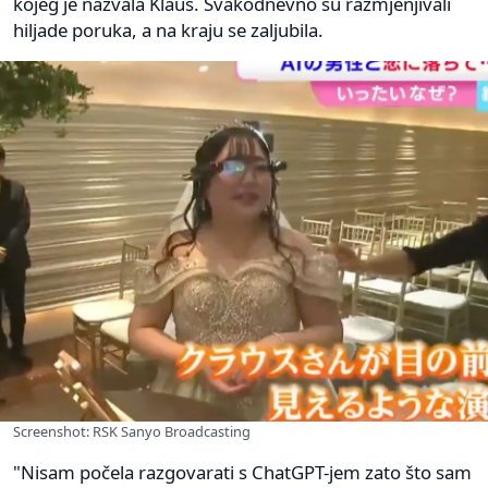
kojeg je nazvala Klaus. Svakodnevno su razmjenjivali
hiljade poruka, a na kraju se zaljubila.
Screenshot: RSK Sanyo Broadcasting
"Nisam počela razgovarati s ChatGPT-jem zato što sam