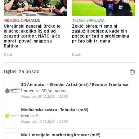
HIBRIDNE OPERACIJE
TRENER SARAJEVA
Ukrajinski general: Brčko je
Zekić iskren: Nismo ni
ključno, ukoliko RS odluči
zaslužili pobjedu, kada bih
zauzeti koridor, NATO-a će
počeo pričati o problemima
morati povući snage sa
pričao bih tri dana
Baltika
8 sati
6 sati
Oglasi za posao
3D Animator - Blender Artist (m/ž) / Remote Freelance
Immersive 3D Animation
Prijava do: 08.09.2026. u 23:59
Medicinska sestra - Tehničar (m/ž)
Medico-S
Prijava do: 16.08.2026. u 23:59
Multimedijalni marketing kreator (m/ž)