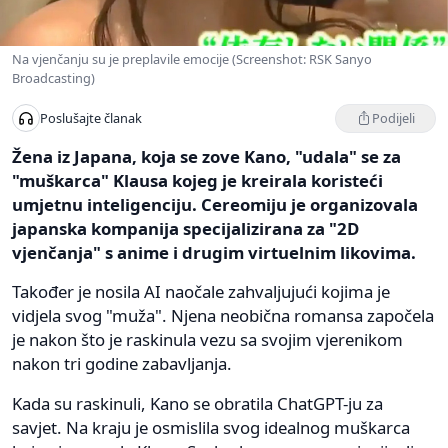
Na vjenčanju su je preplavile emocije (Screenshot: RSK Sanyo
Broadcasting)
Podijeli
Poslušajte članak
Žena iz Japana, koja se zove Kano, "udala" se za
"muškarca" Klausa kojeg je kreirala koristeći
umjetnu inteligenciju. Cereomiju je organizovala
japanska kompanija specijalizirana za "2D
vjenčanja" s anime i drugim virtuelnim likovima.
Također je nosila AI naočale zahvaljujući kojima je
vidjela svog "muža". Njena neobična romansa započela
je nakon što je raskinula vezu sa svojim vjerenikom
nakon tri godine zabavljanja.
Kada su raskinuli, Kano se obratila ChatGPT-ju za
savjet. Na kraju je osmislila svog idealnog muškarca