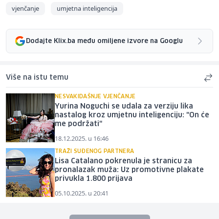
vjenčanje
umjetna inteligencija
Dodajte Klix.ba među omiljene izvore na Googlu
Više na istu temu
NESVAKIDAŠNJE VJENČANJE
Yurina Noguchi se udala za verziju lika
nastalog kroz umjetnu inteligenciju: "On će
me podržati"
18.12.2025. u 16:46
TRAŽI SUĐENOG PARTNERA
Lisa Catalano pokrenula je stranicu za
pronalazak muža: Uz promotivne plakate
privukla 1.800 prijava
05.10.2025. u 20:41