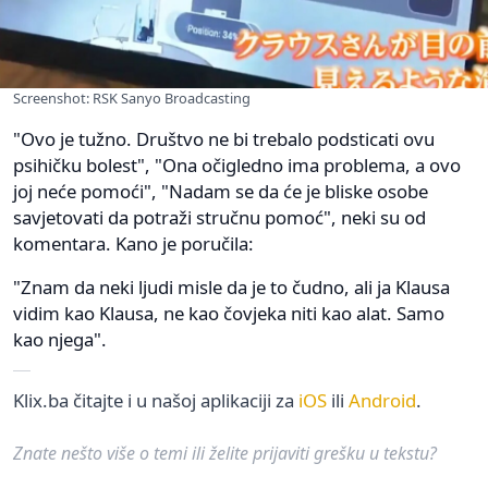
Screenshot: RSK Sanyo Broadcasting
"Ovo je tužno. Društvo ne bi trebalo podsticati ovu
psihičku bolest", "Ona očigledno ima problema, a ovo
joj neće pomoći", "Nadam se da će je bliske osobe
savjetovati da potraži stručnu pomoć", neki su od
komentara. Kano je poručila:
"Znam da neki ljudi misle da je to čudno, ali ja Klausa
vidim kao Klausa, ne kao čovjeka niti kao alat. Samo
kao njega".
Klix.ba čitajte i u našoj aplikaciji za
iOS
ili
Android
.
Znate nešto više o temi ili želite prijaviti grešku u tekstu?