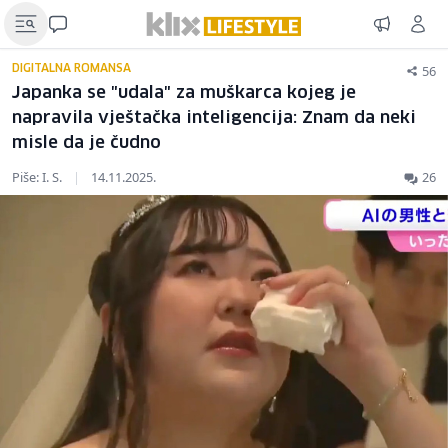
56
DIGITALNA ROMANSA
Japanka se "udala" za muškarca kojeg je
napravila vještačka inteligencija: Znam da neki
misle da je čudno
Piše: I. S.
|
14.11.2025.
26