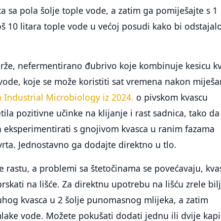
a sa pola šolje tople vode, a zatim ga pomiješajte s 1
oš 10 litara tople vode u većoj posudi kako bi odstajal
brže, nefermentirano đubrivo koje kombinuje kesicu k
 vode, koje se može koristiti sat vremena nakon miješa
n Industrial Microbiology iz 2024.
o pivskom kvascu
ila pozitivne učinke na klijanje i rast sadnica, tako da
a eksperimentirati s gnojivom kvasca u ranim fazama
rta. Jednostavno ga dodajte direktno u tlo.
ke rastu, a problemi sa štetočinama se povećavaju, kva
skati na lišće. Za direktnu upotrebu na lišću zrele bil
suhog kvasca u 2 šolje punomasnog mlijeka, a zatim
mlake vode. Možete pokušati dodati jednu ili dvije kapi