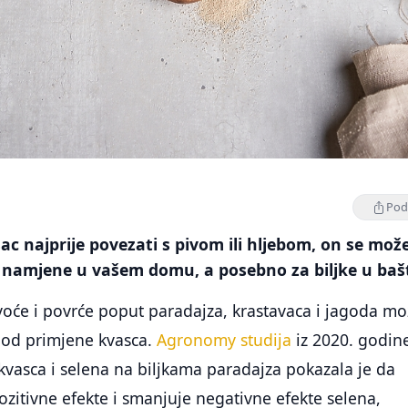
Podi
c najprije povezati s pivom ili hljebom, on se mož
ne namjene u vašem domu, a posebno za biljke u bašt
voće i povrće poput paradajza, krastavaca i jagoda mo
ti od primjene kvasca.
Agronomy studija
iz 2020. godin
 kvasca i selena na biljkama paradajza pokazala je da
zitivne efekte i smanjuje negativne efekte selena,