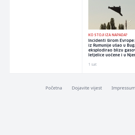
KO STOJI IZA NAPADA?
Incidenti širom Evrope
iz Rumunije ušao u Bug
eksplodirao blizu gaso
letjelice uočene i u Nj
1 sat
Dojavite vijest
Impressu
Početna