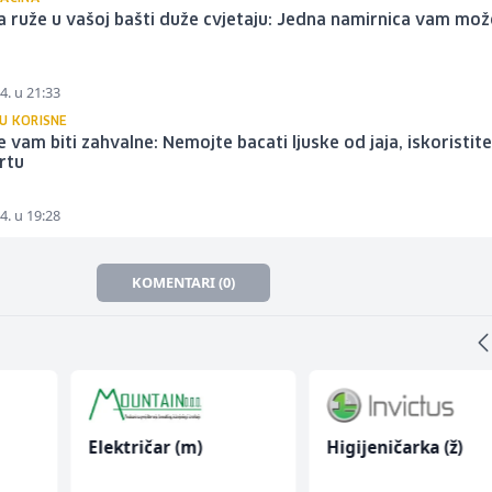
 ruže u vašoj bašti duže cvjetaju: Jedna namirnica vam mož
i
4. u 21:33
U KORISNE
će vam biti zahvalne: Nemojte bacati ljuske od jaja, iskoristite
rtu
4. u 19:28
KOMENTARI (0)
Električar (m)
Higijeničarka (ž)