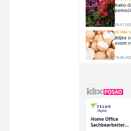
Kako da
pomoć
16.07.202
VEOMA S
Biljke 
svom v
18.06.202
Konobarica (ž)
Home Office
Sachbearbeiter
(m/w/d) für einen