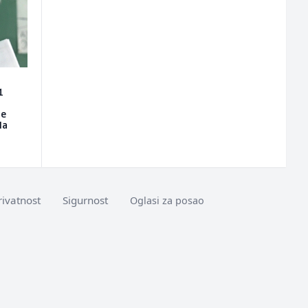
1
je
la
rivatnost
Sigurnost
Oglasi za posao