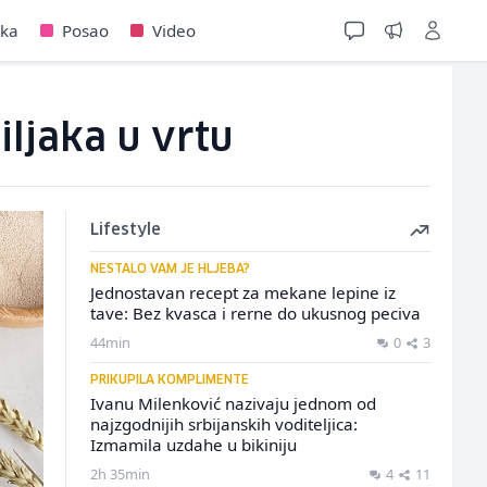
jka
Posao
Video
ljaka u vrtu
Lifestyle
NESTALO VAM JE HLJEBA?
Jednostavan recept za mekane lepine iz
tave: Bez kvasca i rerne do ukusnog peciva
44min
0
3
PRIKUPILA KOMPLIMENTE
Ivanu Milenković nazivaju jednom od
najzgodnijih srbijanskih voditeljica:
Izmamila uzdahe u bikiniju
2h 35min
4
11