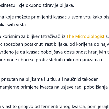
sintezu i cjelokupno zdravlje biljaka.
 na koje možete primijeniti kvasac u svom vrtu kako bi
aka svih vrsta.
o korisnim za biljke? Istraživači iz
The Microbiologist
s
sac sposoban potaknuti rast biljaka, od korijena do naj
utvrđeno je da kvasac poboljšava dostupnost hranjivih t
tohormone i bori se protiv štetnih mikroorganizama i
prisutan na biljkama i u tlu, ali naučnici također
 namjerne primjene kvasca na usjeve radi poboljšanja
ti vlastito gnojivo od fermentiranog kvasca, pomiješajt