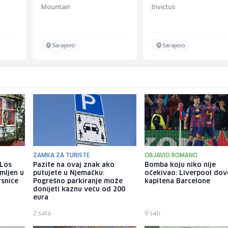
Mountain
Invictus
chen
Sarajevo
Sarajevo
ZAMKA ZA TURISTE
OBJAVIO ROMANO
 Los
Pazite na ovaj znak ako
Bomba koju niko nije
mljen u
putujete u Njemačku:
očekivao: Liverpool do
rsnice
Pogrešno parkiranje može
kapitena Barcelone
donijeti kaznu veću od 200
eura
2 sata
9 sati