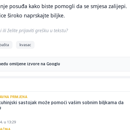
nje posuđa kako biste pomogli da se smjesa zalijepi.
ce široko naprskajte biljke.
ili želite prijaviti grešku u tekstu?
bašta
kvasac
među omiljene izvore na Googlu
AVNA PRIMJENA
kuhinjski sastojak može pomoći vašim sobnim biljkama da
u
4. u 13:29
NAČINA