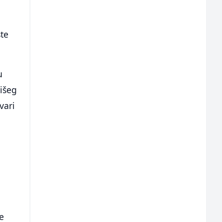
ste
u
višeg
vari
e