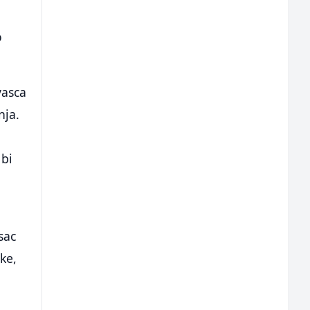
o
vasca
nja.
 bi
sac
jke,