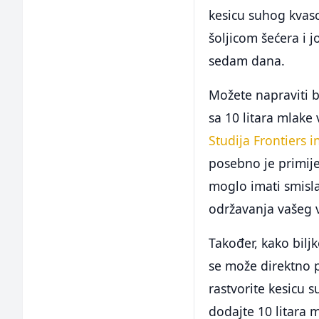
kesicu suhog kvasc
šoljicom šećera i j
sedam dana.
Možete napraviti 
sa 10 litara mlake
Studija Frontiers i
posebno je primijet
moglo imati smisl
održavanja vašeg v
Također, kako bilj
se može direktno pr
rastvorite kesicu 
dodajte 10 litara 