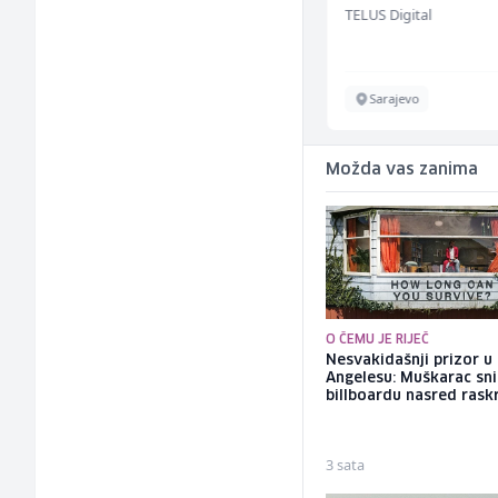
Bosnian House Restaurant
TELUS Digital
bekannten deuts
Energieversorger
Inostranstvo
Sarajevo
Možda vas zanima
O ČEMU JE RIJEČ
Nesvakidašnji prizor u
Angelesu: Muškarac sni
billboardu nasred rask
3 sata