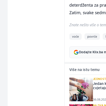
deterdženta za pra
Zatim, svake sedmi
Znate nešto više o temi 
voće
povrće
Dodajte Klix.ba 
Više na istu temu
JEDNOST
Jedan 
cvjetaj
06.08.202
NA DVA 