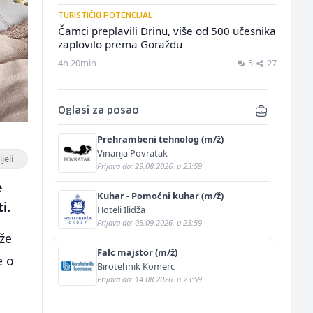
TURISTIČKI POTENCIJAL
Čamci preplavili Drinu, više od 500 učesnika
zaplovilo prema Goraždu
4h 20min
5
27
Oglasi za posao
Prehrambeni tehnolog (m/ž)
Vinarija Povratak
jeli
Prijava do: 29.08.2026. u 23:59
e
Kuhar - Pomoćni kuhar (m/ž)
i.
Hoteli Ilidža
Prijava do: 05.09.2026. u 23:59
že
Falc majstor (m/ž)
e o
Birotehnik Komerc
Prijava do: 14.08.2026. u 23:59