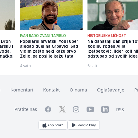
IVAN RADO ZVANI TAPIRLO
HISTORIJSKA LIČNOST
: Dron
Popularni hrvatski YouTuber
Na današnji dan prije 10
arsku i
gledao duel na Grbavici: Sad
godinu rođen Alija
voda,
vidim zašto neki kažu prvo
Izetbegović, lider koji ni
emačkoj
Željo, pa poslije kažu tata
odstupao od svojih idea
4 sata
6 sati
m
Komentari
Kontakt
O nama
Oglašavanje
P
Facebook
YouTube
LinkedIn
Twitter
Instagram
RSS
Pratite nas
App Store
Google Play