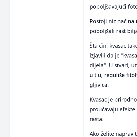
poboljšavajući foto
Postoji niz načina
poboljšali rast bilj
Šta čini kvasac tak
izjavili da je "kva
dijela". U stvari, 
u tlu, reguliše fi
gljivica.
Kvasac je prirodno 
proučavaju efekte
rasta.
Ako želite napravi