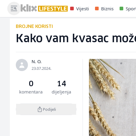
Vijesti
Biznis
Spor
BROJNE KORISTI
Kako vam kvasac može 
N. O.
23.07.2024.
0
14
komentara
dijeljenja
Podijeli