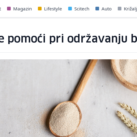
t
Magazin
Lifestyle
Scitech
Auto
Križal
pomoći pri održavanju bi