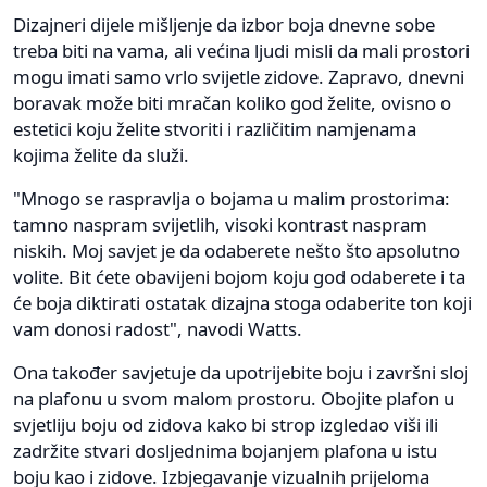
Dizajneri dijele mišljenje da izbor boja dnevne sobe
treba biti na vama, ali većina ljudi misli da mali prostori
mogu imati samo vrlo svijetle zidove. Zapravo, dnevni
boravak može biti mračan koliko god želite, ovisno o
estetici koju želite stvoriti i različitim namjenama
kojima želite da služi.
"Mnogo se raspravlja o bojama u malim prostorima:
tamno naspram svijetlih, visoki kontrast naspram
niskih. Moj savjet je da odaberete nešto što apsolutno
volite. Bit ćete obavijeni bojom koju god odaberete i ta
će boja diktirati ostatak dizajna stoga odaberite ton koji
vam donosi radost", navodi Watts.
Ona također savjetuje da upotrijebite boju i završni sloj
na plafonu u svom malom prostoru. Obojite plafon u
svjetliju boju od zidova kako bi strop izgledao viši ili
zadržite stvari dosljednima bojanjem plafona u istu
boju kao i zidove. Izbjegavanje vizualnih prijeloma