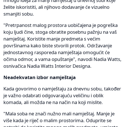
mnogo ideja za manji namještaj u dnevnoj sobi koje
želite iskoristiti, ali njihovo dodavanje će vizuelno
smanjiti sobu.
"Pretrpanost malog prostora uobičajena je pogreška
koju ljudi čine, stoga obratite posebnu pažnju na vaš
namještaj. Koristite manje predmeta s većim
površinama kako biste stvorili protok. Održavanje
jednostavnog rasporeda namještaja omogućit će
očima odmor, a vama opuštanje", navodi Nadia Watts,
osnivačica Nadia Watts Interior Designa.
Neadekvatan izbor namještaja
Kada govorimo o namještaju za dnevnu sobu, također
je važno odabrati odgovarajuću veličinu i oblik
komada, ali možda ne na način na koji mislite.
"Mala soba ne znači nužno mali namještaj. Manje je
više kada je riječ o malim prostorima. Oduprite se