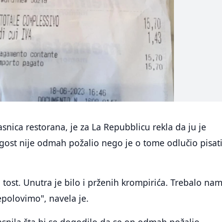
lasnica restorana, je za La Repubblicu rekla da ju je
se gost nije odmah požalio nego je o tome odlučio pisat
 tost. Unutra je bilo i prženih krompirića. Trebalo nam
polovimo", navela je.