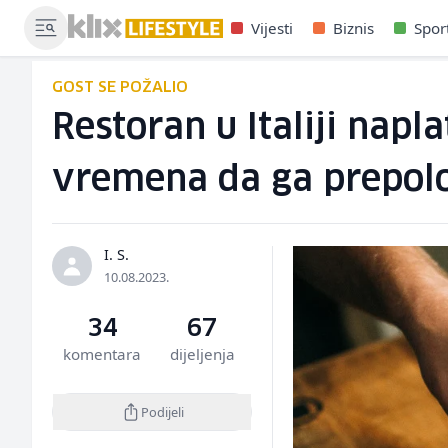
Vijesti
Biznis
Spor
GOST SE POŽALIO
Restoran u Italiji napl
vremena da ga prepol
I. S.
10.08.2023.
34
67
komentara
dijeljenja
Podijeli