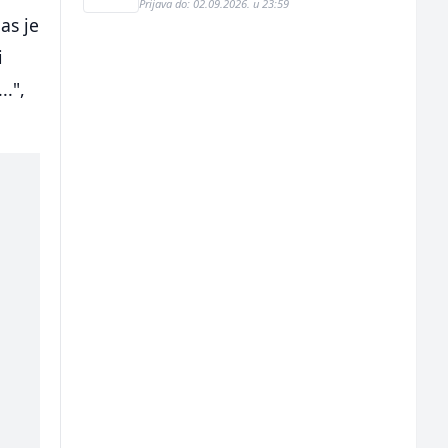
Prijava do: 02.09.2026. u 23:59
as je
i
..",