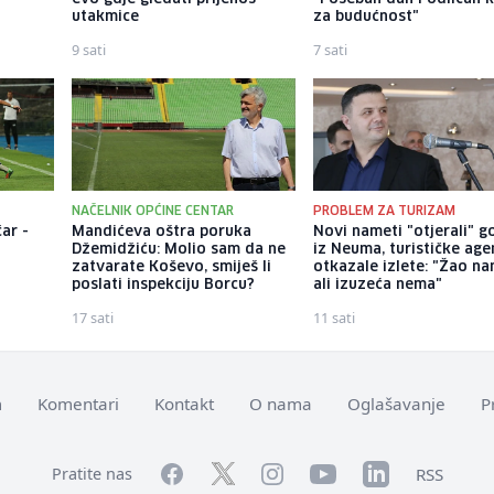
utakmice
za budućnost"
9 sati
7 sati
NAČELNIK OPĆINE CENTAR
PROBLEM ZA TURIZAM
ar -
Mandićeva oštra poruka
Novi nameti "otjerali" g
Džemidžiću: Molio sam da ne
iz Neuma, turističke age
zatvarate Koševo, smiješ li
otkazale izlete: "Žao na
poslati inspekciju Borcu?
ali izuzeća nema"
17 sati
11 sati
m
Komentari
Kontakt
O nama
Oglašavanje
P
Facebook
YouTube
LinkedIn
Twitter
Instagram
RSS
Pratite nas