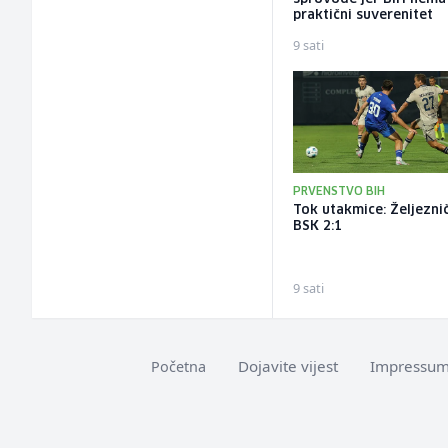
praktični suverenitet
9 sati
PRVENSTVO BIH
Tok utakmice: Željeznič
BSK 2:1
9 sati
Dojavite vijest
Impressu
Početna