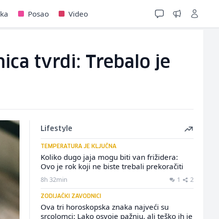
jka
Posao
Video
nica tvrdi: Trebalo je
Lifestyle
TEMPERATURA JE KLJUČNA
Koliko dugo jaja mogu biti van frižidera:
Ovo je rok koji ne biste trebali prekoračiti
8h 32min
1
2
ZODIJAČKI ZAVODNICI
Ova tri horoskopska znaka najveći su
srcolomci: Lako osvoje pažnju, ali teško ih je