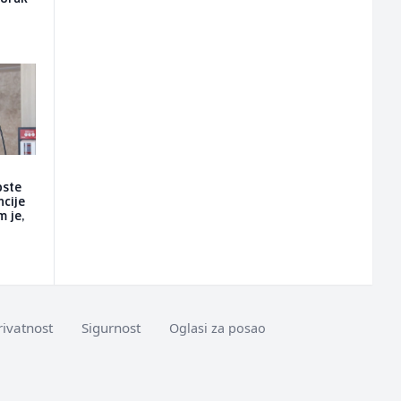
oste
ncije
m je,
rivatnost
Sigurnost
Oglasi za posao