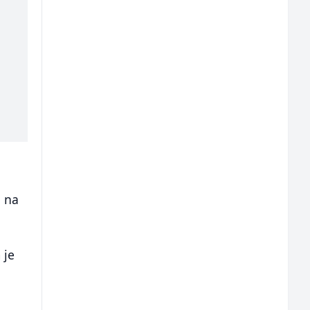
i na
 je