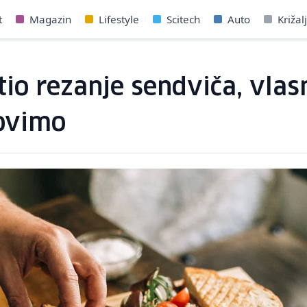
t
Magazin
Lifestyle
Scitech
Auto
Križal
atio rezanje sendviča, vlas
ovimo