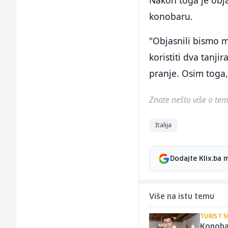
Nakon toga je obja
konobaru.
"Objasnili bismo 
koristiti dva tanj
pranje. Osim toga, 
Znate nešto više o temi 
Italija
Dodajte Klix.ba 
Više na istu temu
TURIST 
Konobar