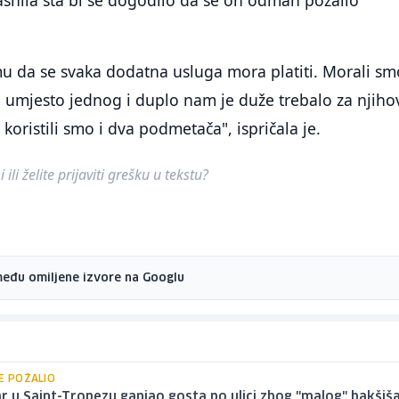
snila šta bi se dogodilo da se on odmah požalio
mu da se svaka dodatna usluga mora platiti. Morali sm
ira umjesto jednog i duplo nam je duže trebalo za njiho
koristili smo i dva podmetača", ispričala je.
ili želite prijaviti grešku u tekstu?
među omiljene izvore na Googlu
SE POŽALIO
 u Saint-Tropezu ganjao gosta po ulici zbog "malog" bakšiša