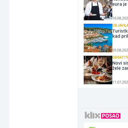
eura je
16.08.202
OBJAVIL
Turistk
kad pr
05.08.202
OBRATIT
Novi si
žele za
11.07.202