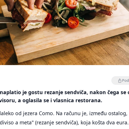
Podi
i naplatio je gostu rezanje sendviča, nakon čega se
isoru, a oglasila se i vlasnica restorana.
daleko od jezera Como. Na računu je, između ostalog,
iviso a meta" (rezanje sendviča), koja košta dva eura.