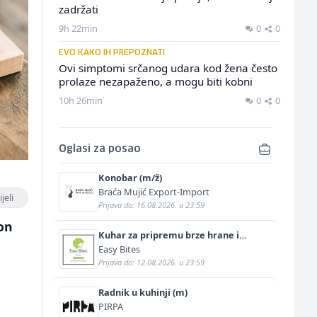
zadržati
9h 22min
0
0
EVO KAKO IH PREPOZNATI
Ovi simptomi srčanog udara kod žena često
prolaze nezapaženo, a mogu biti kobni
10h 26min
0
0
Oglasi za posao
Konobar (m/ž)
Braća Mujić Export-Import
jeli
Prijava do: 16.08.2026. u 23:59
 on
Kuhar za pripremu brze hrane i
jednostavnih jela (m/ž)
Easy Bites
Prijava do: 12.08.2026. u 23:59
Radnik u kuhinji (m)
PIRPA