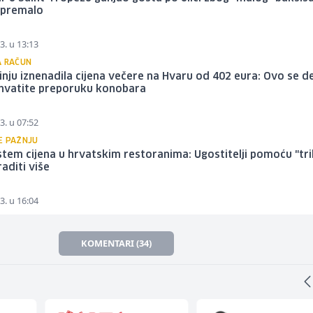
 premalo
3. u 13:13
A RAČUN
inju iznenadila cijena večere na Hvaru od 402 eura: Ovo se d
ihvatite preporuku konobara
3. u 07:52
E PAŽNJU
stem cijena u hrvatskim restoranima: Ugostitelji pomoću "tri
raditi više
3. u 16:04
KOMENTARI (34)