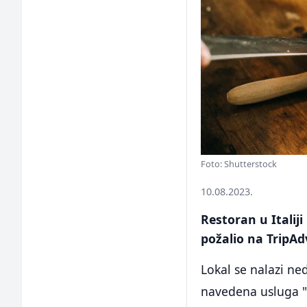
Foto: Shutterstock
10.08.2023.
Restoran u Italij
požalio na TripAdv
Lokal se nalazi ne
navedena usluga "d