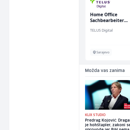
Kuhar za pripremu
Home Office
brze hrane i
Sachbearbeiter
jednostavnih jela (m/
(m/w/d) für einen
Easy Bites
TELUS Digital
ž)
bekannten deuts
Energieversorger
Sarajevo
Sarajevo
Možda vas zanima
KLIX STUDIO
Predrag Kojović: Draga
je hohštapler, zakoni s
sprovode jer BiH nema