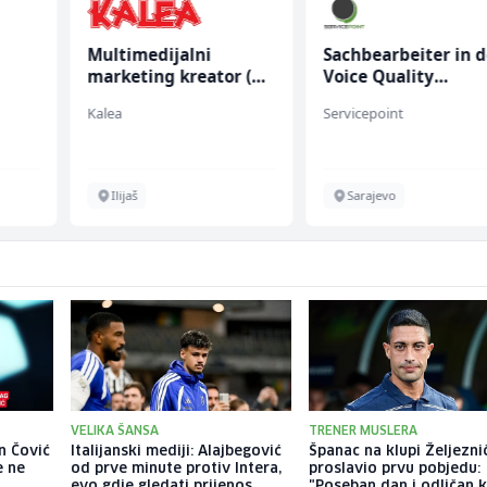
Multimedijalni
Sachbearbeiter in d
marketing kreator (m/
Voice Quality
ž)
Management (m/w)
Kalea
Servicepoint
chen
Ilijaš
Sarajevo
VELIKA ŠANSA
TRENER MUSLERA
n Čović
Italijanski mediji: Alajbegović
Španac na klupi Željezni
e ne
od prve minute protiv Intera,
proslavio prvu pobjedu:
evo gdje gledati prijenos
"Poseban dan i odličan 