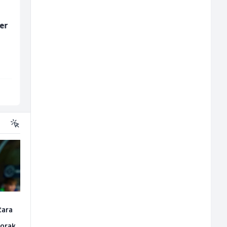
er
Prodavač u školskoj
Monteri centralnog
kantini (ž)
grijanja i plinskih
instalacija (m)
Slatko i Slano
Interclima
Više lokacija
Sarajevo
čara
korak