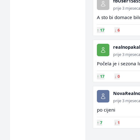
fbUser1585
prije 3 mjesec
A sto bi domace bi
↑
17
↓
6
realnopaka
prije 3 mjesec
Počela je i sezona l
↑
17
↓
0
NovaRealno
prije 3 mjesec
po cijeni
↑
7
↓
1