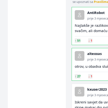
se upoznati sa
Pravilim
AntiRobot
prije 3 mjesec
Najlakše je razlikov
svačim, ali domaću 
↑
51
↓
1
altexxas
prije 3 mjesec
otrov, u obadva slu
↑
27
↓
1
kxuser2023
prije 3 mjesec
Iskreni savjet da u
skine makar dio svih 