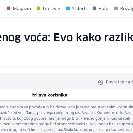
t
Magazin
Lifestyle
Scitech
Auto
Križal
enog voća: Evo kako razli
Povratak na 
Prijava korisnika
nje članaka na portalu Klix.ba dozvoljeno je samo registrovanim korisnici
uzdrže od vrijeđanja, psovanja i vulgarnog izražavanja. Komentari odražava
ih autora, koji zbog govora mržnje mogu biti i krivično gonjeni. Kao čitatelj
 među komentarima mogu biti pronađeni sadržaji koji mogu biti u suprotn
nim i drugim načelima i uvjerenjima. Svaki korisnik prije pisanja komentara