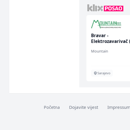
Radnik u proizvodnji
Bravar -
(m/ž)
Elektrozavarivač 
Conty Plus
Mountain
Sarajevo
Sarajevo
Dojavite vijest
Impressu
Početna