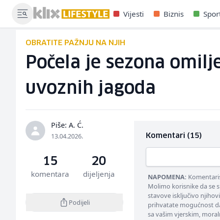
Vijesti
Biznis
Spor
OBRATITE PAŽNJU NA NJIH
Počela je sezona omilj
uvoznih jagoda
Piše: A. Ć.
13.04.2026.
Komentari (15)
15
20
komentara
dijeljenja
NAPOMENA:
Komentarisa
Molimo korisnike da se s
stavove isključivo njihov
Podijeli
prihvatate mogućnost da
sa vašim vjerskim, moral