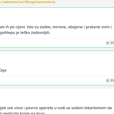
a i uslovima korištenja komentara
.
a
ati ih po cijeni. Isto su slatke, mirisne, obojene i prskane svim i
pohlepu je teško zadovoljiti.
Pr
a
čaja
Pr
a
vijek sve voce i povrce operete u vodi sa sodom bikarbonom da
pesticida kojim na truju...........