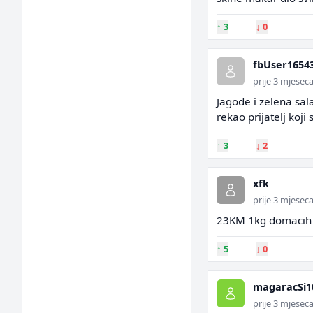
↑
3
↓
0
fbUser1654
prije 3 mjesec
Jagode i zelena sala
rekao prijatelj koji
↑
3
↓
2
xfk
prije 3 mjesec
23KM 1kg domacih n
↑
5
↓
0
magaracSi1
prije 3 mjesec