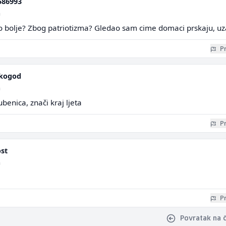
586993
a
lo bolje? Zbog patriotizma? Gledao sam cime domaci prskaju, uz
Pr
kogod
a
ubenica, znači kraj ljeta
Pr
st
a
Pr
Povratak na 