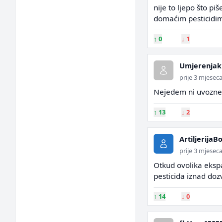
nije to ljepo što 
domaćim pesticidi
↑
0
↓
1
Umjerenjak
prije 3 mjesec
Nejedem ni uvozne 
↑
13
↓
2
Artiljerija
prije 3 mjesec
Otkud ovolika eksp
pesticida iznad doz
↑
14
↓
0