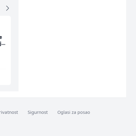
e
Radnik u proizvodnji
Konobar (m/ž)
ja
(m/ž)
Fine Food
Mesna Industrija Gora
Sarajevo
Sarajevo
rivatnost
Sigurnost
Oglasi za posao