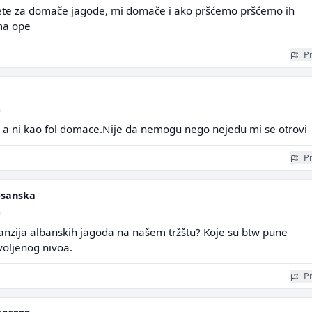
pišete za domače jagode, mi domače i ako pršćemo pršćemo ih
ma ope
Pr
a
a ni kao fol domace.Nije da nemogu nego nejedu mi se otrovi
Pr
Bosanska
a
anzija albanskih jagoda na našem tržštu? Koje su btw pune
voljenog nivoa.
Pr