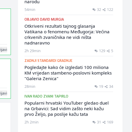
narodu
54min
32
122
OBJAVIO DAVID MURGIA
Otkriveni rezultati tajnog glasanja
Vatikana o fenomenu Međugorja: Većina
crkvenih zvaničnika ne vidi ništa
nadnaravno
ijavi
2h 29min
129
5
ZADNJI STANDARDI GRADNJE
Pogledajte kako će izgledati 100 miliona
KM vrijedan stambeno-poslovni kompleks
"Galeria Zenica"
28min
19
34
ijavi
IVAN RADO ZVANI TAPIRLO
Popularni hrvatski YouTuber gledao duel
na Grbavici: Sad vidim zašto neki kažu
prvo Željo, pa poslije kažu tata
2h 2min
31
169