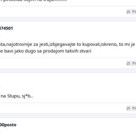
Pr
374501
a
ta,najotrovnije za jesti,izbjegavajte to kupovat,iskreno, to mi je
 se bavi jako dugo sa prodajom takvih stvari
Pr
a
a Stupu, sj*b..
Pr
00posto
a