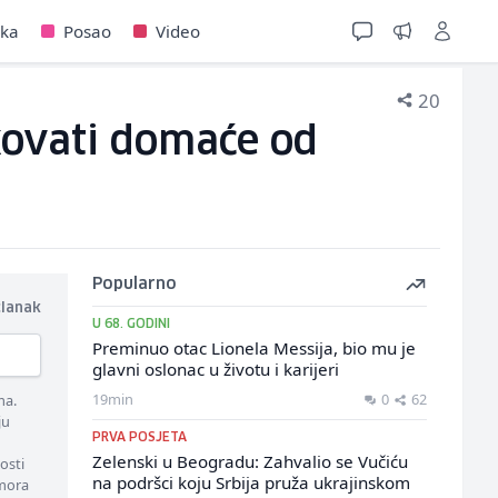
jka
Posao
Video
20
kovati domaće od
Popularno
članak
U 68. GODINI
Preminuo otac Lionela Messija, bio mu je
glavni oslonac u životu i karijeri
19min
0
62
ma.
ju
PRVA POSJETA
Zelenski u Beogradu: Zahvalio se Vučiću
osti
na podršci koju Srbija pruža ukrajinskom
 mora