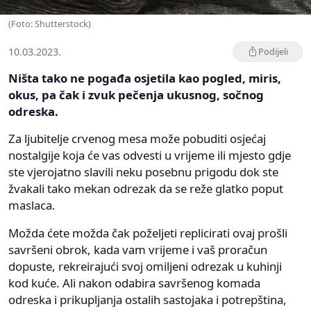
(Foto: Shutterstock)
10.03.2023.
Podijeli
Ništa tako ne pogađa osjetila kao pogled, miris,
okus, pa čak i zvuk pečenja ukusnog, sočnog
odreska.
Za ljubitelje crvenog mesa može pobuditi osjećaj
nostalgije koja će vas odvesti u vrijeme ili mjesto gdje
ste vjerojatno slavili neku posebnu prigodu dok ste
žvakali tako mekan odrezak da se reže glatko poput
maslaca.
Možda ćete možda čak poželjeti replicirati ovaj prošli
savršeni obrok, kada vam vrijeme i vaš proračun
dopuste, rekreirajući svoj omiljeni odrezak u kuhinji
kod kuće. Ali nakon odabira savršenog komada
odreska i prikupljanja ostalih sastojaka i potrepština,