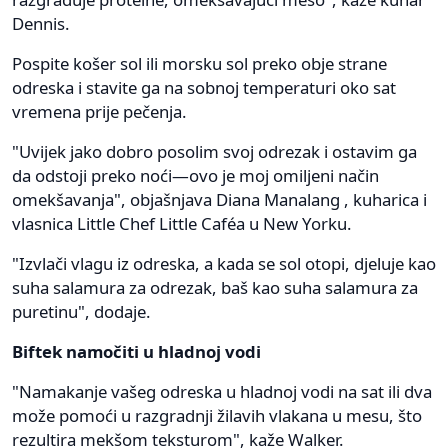
Dennis.
Pospite košer sol ili morsku sol preko obje strane
odreska i stavite ga na sobnoj temperaturi oko sat
vremena prije pečenja.
"Uvijek jako dobro posolim svoj odrezak i ostavim ga
da odstoji preko noći—ovo je moj omiljeni način
omekšavanja", objašnjava Diana Manalang , kuharica i
vlasnica Little Chef Little Caféa u New Yorku.
"Izvlači vlagu iz odreska, a kada se sol otopi, djeluje kao
suha salamura za odrezak, baš kao suha salamura za
puretinu", dodaje.
Biftek namočiti u hladnoj vodi
"Namakanje vašeg odreska u hladnoj vodi na sat ili dva
može pomoći u razgradnji žilavih vlakana u mesu, što
rezultira mekšom teksturom", kaže Walker.