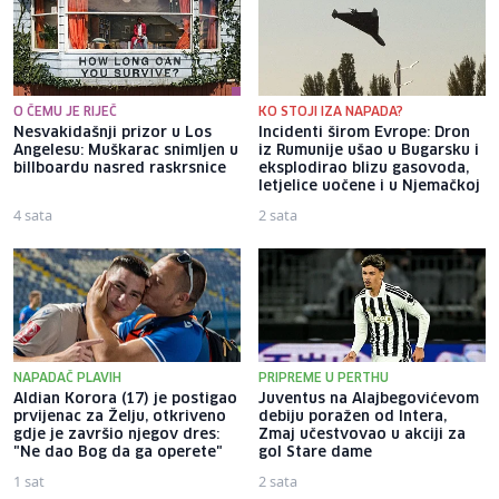
O ČEMU JE RIJEČ
KO STOJI IZA NAPADA?
Nesvakidašnji prizor u Los
Incidenti širom Evrope: Dron
Angelesu: Muškarac snimljen u
iz Rumunije ušao u Bugarsku i
billboardu nasred raskrsnice
eksplodirao blizu gasovoda,
letjelice uočene i u Njemačkoj
4 sata
2 sata
NAPADAČ PLAVIH
PRIPREME U PERTHU
Aldian Korora (17) je postigao
Juventus na Alajbegovićevom
prvijenac za Želju, otkriveno
debiju poražen od Intera,
gdje je završio njegov dres:
Zmaj učestvovao u akciji za
"Ne dao Bog da ga operete"
gol Stare dame
1 sat
2 sata