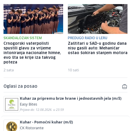
SKANDALOZAN SISTEM
PREDUGO RADIO U LERU
Crnogorski vaterpolisti
Zaštitari u SAD-u godinu dana
spustili glavu za vrijeme
nisu gasili auto: Mehaničar
intoniranja nacionalne himne,
ostao šokiran stanjem motora
evo šta se krije iza takvog
poteza
2 sata
10 sati
Oglasi za posao
Kuhar za pripremu brze hrane i jednostavnih jela (m/ž)
Easy Bites
Prijava do: 12.08.2026. u 23:59
Kuhar - Pomoćni kuhar (m/ž)
CK Ristorante