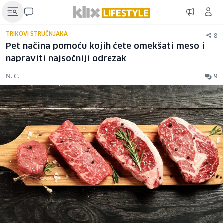
8
TRIKOVI STRUČNJAKA
Pet načina pomoću kojih ćete omekšati meso i
napraviti najsočniji odrezak
N. C.
9