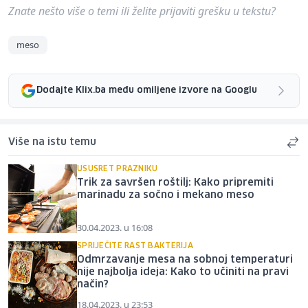
Znate nešto više o temi ili želite prijaviti grešku u tekstu?
meso
Dodajte Klix.ba među omiljene izvore na Googlu
Više na istu temu
USUSRET PRAZNIKU
Trik za savršen roštilj: Kako pripremiti
marinadu za sočno i mekano meso
30.04.2023. u 16:08
SPRIJEČITE RAST BAKTERIJA
Odmrzavanje mesa na sobnoj temperaturi
nije najbolja ideja: Kako to učiniti na pravi
način?
18.04.2023. u 23:53