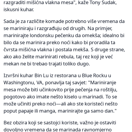
razgraditi mišićna vlakna mesa", kaže Tony Sudak,
iskusni kuhar.
Sada je za različite komade potrebno više vremena da
se mariniraju i razgrađuju od drugih. Na primjer,
marinirajte londonsku pečenku da omekša; idealno bi
bilo da se marinira preko noći kako bi proradila ta
čvrsta mišićna vlakna i postala mekša. S druge strane,
ako ako želite marinirati rebula, taj rez koji je već
mekan ne bi trebao trajati toliko dugo.
Izvršni kuhar Bin Lu iz restorana u Blue Rocku u
Washingtonu, VA, ponavlja taj savjet: "Mariniranje
mesa može biti učinkovito prije pečenja na roštilju,
pogotovo ako imate nešto kiselo u marinadi. To se
može učiniti preko noći—ali ako ste koristeći nešto
poput papaje ili manga, marinirajte ga samo dan."
Bez obzira koji se sastojci koriste, važno je ostaviti
dovoljno vremena da se marinada ravnomjerno