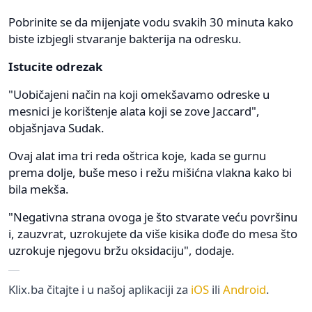
Pobrinite se da mijenjate vodu svakih 30 minuta kako
biste izbjegli stvaranje bakterija na odresku.
Istucite odrezak
"Uobičajeni način na koji omekšavamo odreske u
mesnici je korištenje alata koji se zove Jaccard",
objašnjava Sudak.
Ovaj alat ima tri reda oštrica koje, kada se gurnu
prema dolje, buše meso i režu mišićna vlakna kako bi
bila mekša.
"Negativna strana ovoga je što stvarate veću površinu
i, zauzvrat, uzrokujete da više kisika dođe do mesa što
uzrokuje njegovu bržu oksidaciju", dodaje.
Klix.ba čitajte i u našoj aplikaciji za
iOS
ili
Android
.