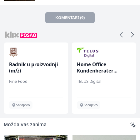
KOMENTARI (9)
Radnik u proizvodnji
Home Office
(m/ž)
Kundenberater
(m/w/d) für ein
Fine Food
TELUS Digital
renommiertes
Schuhunternehmen
Sarajevo
Sarajevo
Možda vas zanima