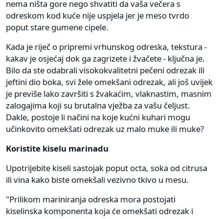
nema ništa gore nego shvatiti da vaša večera s
odreskom kod kuće nije uspjela jer je meso tvrdo
poput stare gumene cipele.
Kada je riječ o pripremi vrhunskog odreska, tekstura -
kakav je osjećaj dok ga zagrizete i žvačete - ključna je.
Bilo da ste odabrali visokokvalitetni pečeni odrezak ili
jeftini dio boka, svi žele omekšani odrezak, ali još uvijek
je previše lako završiti s žvakaćim, vlaknastim, masnim
zalogajima koji su brutalna vježba za vašu čeljust.
Dakle, postoje li načini na koje kućni kuhari mogu
učinkovito omekšati odrezak uz malo muke ili muke?
Koristite kiselu marinadu
Upotrijebite kiseli sastojak poput octa, soka od citrusa
ili vina kako biste omekšali vezivno tkivo u mesu.
"Prilikom mariniranja odreska mora postojati
kiselinska komponenta koja će omekšati odrezak i