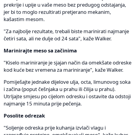
prekrije i upije u vaše meso bez predugog odstajanja,
jer bi to moglo rezultirati pretjerano mekanim,
kašastim mesom.
"Za najbolje rezultate, trebali biste marinirati najmanje
četiri sata, ali ne dulje od 24 sata", kaže Walker.
Marinirajte meso sa začinima
"Kiselo mariniranje je sjajan način da omekšate odreske
kod kuće bez vremena za mariniranje", kaže Walker.
Pomiješajte jednake dijelove ulja, octa, limunovog soka
i začina (poput češnjaka u prahu ili čilija u prahu).
Utrljajte smjesu po cijelom odresku i ostavite da odstoji
najmanje 15 minuta prije pečenja.
Posolite odrezak
"Soljenje odreska prije kuhanja izvlači vlagu i
razgrađuje proteine, omekšavajući meso", kaže kuhar