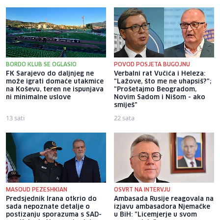
BORDO KLUB SE OGLASIO
POVOD POSJETA BUGOJNU
FK Sarajevo do daljnjeg ne
Verbalni rat Vučića i Heleza:
može igrati domaće utakmice
"Lažove, što me ne uhapsiš?";
na Koševu, teren ne ispunjava
"Prošetajmo Beogradom,
ni minimalne uslove
Novim Sadom i Nišom - ako
smiješ"
13 sati
22 sata
MASOUD PEZESHKIAN
OSVRT NA INTERVJU
Predsjednik Irana otkrio do
Ambasada Rusije reagovala na
sada nepoznate detalje o
izjavu ambasadora Njemačke
postizanju sporazuma s SAD-
u BiH: "Licemjerje u svom