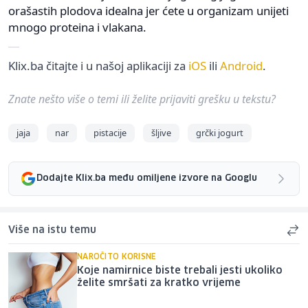
orašastih plodova idealna jer ćete u organizam unijeti
mnogo proteina i vlakana.
Klix.ba čitajte i u našoj aplikaciji za
iOS
ili
Android
.
Znate nešto više o temi ili želite prijaviti grešku u tekstu?
jaja
nar
pistacije
šljive
grčki jogurt
Dodajte Klix.ba među omiljene izvore na Googlu
Više na istu temu
NAROČITO KORISNE
Koje namirnice biste trebali jesti ukoliko
želite smršati za kratko vrijeme