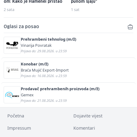
om: Kako je Hamenei pristao
punom sjaju"
2 sata
1 sat
Oglasi za posao
Prehrambeni tehnolog (m/ž)
Vinarija Povratak
Prijava do: 29.08.2026. u 23:59
Konobar (m/ž)
Braća Mujić Export-Import
Prijava do: 16.08.2026. u 23:59
Prodavač prehrambenih proizvoda (m/ž)
Gemex
Prijava do: 21.08.2026. u 23:59
Početna
Dojavite vijest
Impressum
Komentari