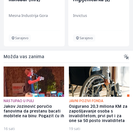
Mesna Industrija Gora
Invictus
Sarajevo
Sarajevo
Možda vas zanima
NASTUPAO U PULI
JAVNI POZIVI FONDA
Jakov Jozinović poručio
Osigurano 20,3 miliona KM za
fanovima da prestanu bacati
zapošljavanje osoba s
mobitele na binu: Pogazit ću ih
invaliditetom, prvi put i za
one sa 50 posto invaliditeta
16 sati
19 sati