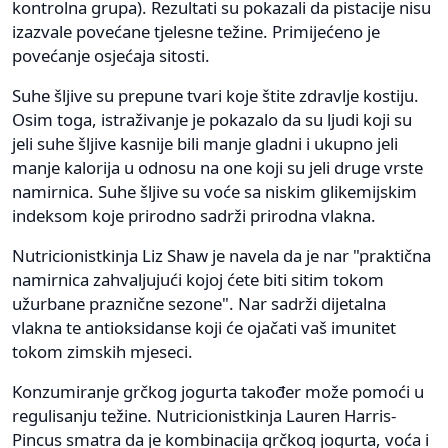
kontrolna grupa). Rezultati su pokazali da pistacije nisu
izazvale povećane tjelesne težine. Primijećeno je
povećanje osjećaja sitosti.
Suhe šljive su prepune tvari koje štite zdravlje kostiju.
Osim toga, istraživanje je pokazalo da su ljudi koji su
jeli suhe šljive kasnije bili manje gladni i ukupno jeli
manje kalorija u odnosu na one koji su jeli druge vrste
namirnica. Suhe šljive su voće sa niskim glikemijskim
indeksom koje prirodno sadrži prirodna vlakna.
Nutricionistkinja Liz Shaw je navela da je nar "praktična
namirnica zahvaljujući kojoj ćete biti sitim tokom
užurbane praznične sezone". Nar sadrži dijetalna
vlakna te antioksidanse koji će ojačati vaš imunitet
tokom zimskih mjeseci.
Konzumiranje grčkog jogurta također može pomoći u
regulisanju težine. Nutricionistkinja Lauren Harris-
Pincus smatra da je kombinacija grčkog jogurta, voća i