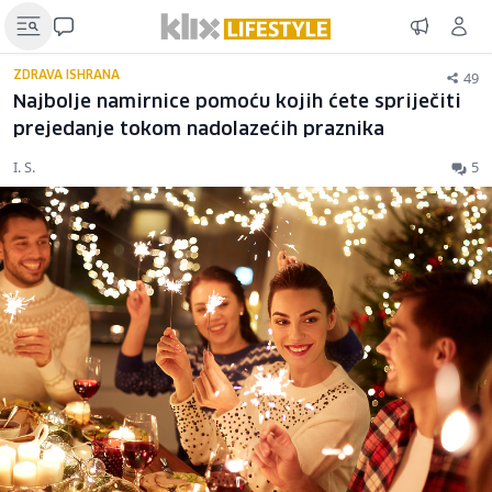
49
ZDRAVA ISHRANA
Najbolje namirnice pomoću kojih ćete spriječiti
prejedanje tokom nadolazećih praznika
I. S.
5