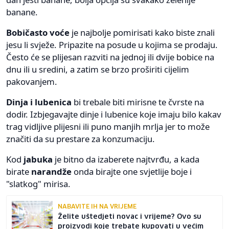
banane.
Bobičasto voće
je najbolje pomirisati kako biste znali
jesu li svježe. Pripazite na posude u kojima se prodaju.
Često će se plijesan razviti na jednoj ili dvije bobice na
dnu ili u sredini, a zatim se brzo proširiti cijelim
pakovanjem.
Dinja i lubenica
bi trebale biti mirisne te čvrste na
dodir. Izbjegavajte dinje i lubenice koje imaju bilo kakav
trag vidljive plijesni ili puno manjih mrlja jer to može
značiti da su prestare za konzumaciju.
Kod
jabuka
je bitno da izaberete najtvrđu, a kada
birate
narandže
onda birajte one svjetlije boje i
"slatkog" mirisa.
NABAVITE IH NA VRIJEME
Želite uštedjeti novac i vrijeme? Ovo su
proizvodi koje trebate kupovati u većim