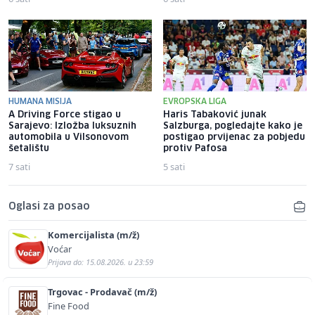
HUMANA MISIJA
EVROPSKA LIGA
A Driving Force stigao u
Haris Tabaković junak
Sarajevo: Izložba luksuznih
Salzburga, pogledajte kako je
automobila u Vilsonovom
postigao prvijenac za pobjedu
šetalištu
protiv Pafosa
7 sati
5 sati
Oglasi za posao
Komercijalista (m/ž)
Voćar
Prijava do: 15.08.2026. u 23:59
Trgovac - Prodavač (m/ž)
Fine Food