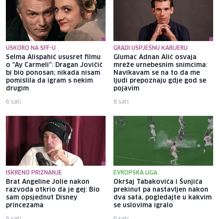
USKORO NA SFF-U
GRADI USPJEŠNU KARIJERU
Selma Alispahić ususret filmu
Glumac Adnan Alić osvaja
o "Ay Carmeli": Dragan Jovičić
mreže urnebesnim snimcima:
bi bio ponosan; nikada nisam
Navikavam se na to da me
pomislila da igram s nekim
ljudi prepoznaju gdje god se
drugim
pojavim
6 sati
8 sati
ISKRENO PRIZNANJE
EVROPSKA LIGA
Brat Angeline Jolie nakon
Okršaj Tabakovića i Šunjića
razvoda otkrio da je gej: Bio
prekinut pa nastavljen nakon
sam opsjednut Disney
dva sata, pogledajte u kakvim
princezama
se uslovima igralo
6 sati
6 sati