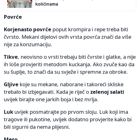
količinama
Povrće
Korjenasto povrće
poput krompira i repe treba biti
čvrsto. Mekani dijelovi ovih vrsta povrća znači da više
nije za konzumaciju.
Tikve
, neovisno o vrsti trebaju biti čvrste i glatke, a nije
ih loše provjeriti metodom kuckanja. Ako zvuče kao da
su šuplje, to znači da su svježe i spremne za obroke.
Gljive
koje su mekane, naborane i takoreći skliske
trebalo bi izbjegavati. Kada je riječ o
zelenoj salati
uvijek birajte one jarkih boja i bez mrlja.
Luk
uvijek posmatrajte po prvom sloju. Luk koji ima
tragove ili pukotine, uvijek dodatno provjerite kako bi
bili sigurni da nema plijesni.
Meso