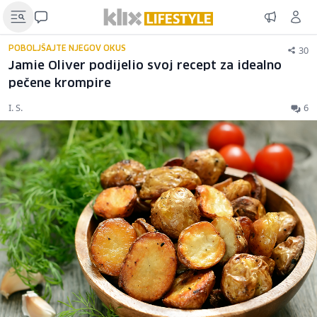
30
POBOLJŠAJTE NJEGOV OKUS
Jamie Oliver podijelio svoj recept za idealno
pečene krompire
I. S.
6