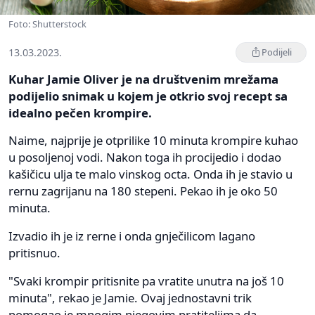
Foto: Shutterstock
13.03.2023.
Podijeli
Kuhar Jamie Oliver je na društvenim mrežama
podijelio snimak u kojem je otkrio svoj recept sa
idealno pečen krompire.
Naime, najprije je otprilike 10 minuta krompire kuhao
u posoljenoj vodi. Nakon toga ih procijedio i dodao
kašičicu ulja te malo vinskog octa. Onda ih je stavio u
rernu zagrijanu na 180 stepeni. Pekao ih je oko 50
minuta.
Izvadio ih je iz rerne i onda gnječilicom lagano
pritisnuo.
"Svaki krompir pritisnite pa vratite unutra na još 10
minuta", rekao je Jamie. Ovaj jednostavni trik
pomogao je mnogim njegovim pratiteljima da