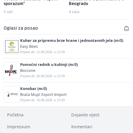
sporazum"
Beogradu
5 sati
4 sata
Oglasi za posao
Kuhar za pripremu brze hrane i jednostavnih jela (m/ž)
Easy Bites
Prijava do: 12.08.2026. u 23:59
Pomoćni radnik u kuhinji (m/ž)
Boccone
Prijava do: 26.08.2026. u 23:59
Konobar (m/ž)
Braća Mujić Export-Import
Prijava do: 16.08.2026. u 23:59
Početna
Dojavite vijest
Impressum
Komentari