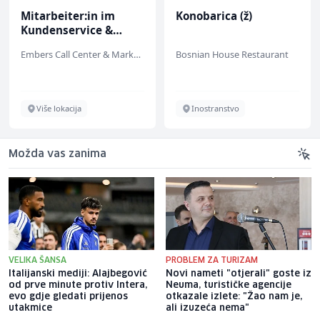
Mitarbeiter:in im
Konobarica (ž)
Kundenservice &
Support (m/w/d)
Embers Call Center & Marketing
Bosnian House Restaurant
Više lokacija
Inostranstvo
Možda vas zanima
VELIKA ŠANSA
PROBLEM ZA TURIZAM
Italijanski mediji: Alajbegović
Novi nameti "otjerali" goste iz
od prve minute protiv Intera,
Neuma, turističke agencije
evo gdje gledati prijenos
otkazale izlete: "Žao nam je,
utakmice
ali izuzeća nema"