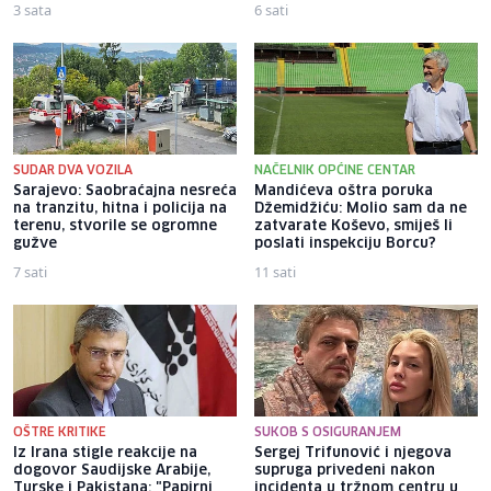
3 sata
6 sati
SUDAR DVA VOZILA
NAČELNIK OPĆINE CENTAR
Sarajevo: Saobraćajna nesreća
Mandićeva oštra poruka
na tranzitu, hitna i policija na
Džemidžiću: Molio sam da ne
terenu, stvorile se ogromne
zatvarate Koševo, smiješ li
gužve
poslati inspekciju Borcu?
7 sati
11 sati
OŠTRE KRITIKE
SUKOB S OSIGURANJEM
Iz Irana stigle reakcije na
Sergej Trifunović i njegova
dogovor Saudijske Arabije,
supruga privedeni nakon
Turske i Pakistana: "Papirni
incidenta u tržnom centru u