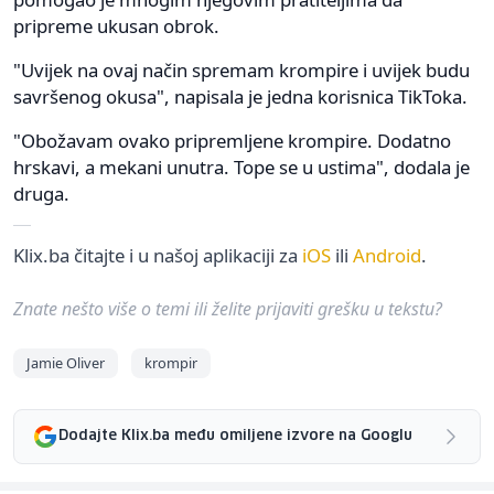
pripreme ukusan obrok.
"Uvijek na ovaj način spremam krompire i uvijek budu
savršenog okusa", napisala je jedna korisnica TikToka.
"Obožavam ovako pripremljene krompire. Dodatno
hrskavi, a mekani unutra. Tope se u ustima", dodala je
druga.
Klix.ba čitajte i u našoj aplikaciji za
iOS
ili
Android
.
Znate nešto više o temi ili želite prijaviti grešku u tekstu?
Jamie Oliver
krompir
Dodajte Klix.ba među omiljene izvore na Googlu