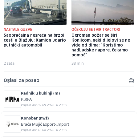
NASTALE GUŽVE
OČEKUJU SE I AIR TRACTORI
Saobraćajna nesreća na brzoj
Ogroman požar se širi
cesti u Blažuju: Kamion udario
Konjicom, neki dijelovi se ne
putnički automobil
vide od dima: "Koristimo
nadljudske napore, čekamo
pomoć"
2 sata
38 min
Oglasi za posao
Radnik u kuhinji (m)
PIRPA
Prijava do: 02.09.2026. u 23:59
Konobar (m/ž)
Braća Mujić Export-Import
Prijava do: 16.08.2026. u 23:59