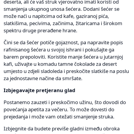
deserta, ali će vaš struk vjerovatno imati koristi od
smanjenja ukupnog unosa šećera. Dodani šećer se
može naći u napitcima od kafe, gaziranoj pića,
slatkišima, pecivima, začinima, žitaricama i širokom
spektru druge prerađene hrane.
Čini se da šećer potiče gojaznost, pa napravite popis
rafinisanog šećera u svojoj ishrani i pokušajte ga
barem prepoloviti. Koristite manje šećera u jutarnjoj
kafi, uživajte u komadu tamne čokolade za desert
umjesto u zdjeli sladoleda i preskočite slatkiše na poslu
za jednostavne načine da smršate.
Izbjegavajte pretjeranu glad
Postanemo zauzeti i preskočimo užinu, što dovodi do
povećanja apetita za večeru. To može dovesti do
prejedanja i može vam otežati smanjenje struka.
Izbjegnite da budete previše gladni između obroka