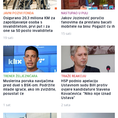
JAVNI POZIVI FONDA
NASTUPAO U PULI
Osigurano 20,3 miliona KM za
Jakov Jozinović poručio
zapošljavanje osoba s
fanovima da prestanu bacati
invaliditetom, prvi put i za
mobitele na binu: Pogazit ću ih
one sa 50 posto invaliditeta
15 sati
19 sati
TRENER ŽELJEZNIČARA
TRAŽE REAKCIJU
Muslerina poruka navijačima
HSP podnio apelaciju
pred duel s BSK-om: Podržite
Ustavnom sudu BiH protiv
mlade igrače, ako im zviždite,
ovjere kandidature Slavena
posustat će
Kovačevića: "Niko nije iznad
Ustava"
1 sat
2 sata