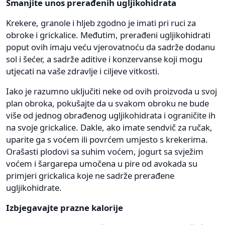
Smanjite unos prerađenih ugljikohidrata
Krekere, granole i hljeb zgodno je imati pri ruci za
obroke i grickalice. Međutim, prerađeni ugljikohidrati
poput ovih imaju veću vjerovatnoću da sadrže dodanu
sol i šećer, a sadrže aditive i konzervanse koji mogu
utjecati na vaše zdravlje i ciljeve vitkosti.
Iako je razumno uključiti neke od ovih proizvoda u svoj
plan obroka, pokušajte da u svakom obroku ne bude
više od jednog obrađenog ugljikohidrata i ograničite ih
na svoje grickalice. Dakle, ako imate sendvič za ručak,
uparite ga s voćem ili povrćem umjesto s krekerima.
Orašasti plodovi sa suhim voćem, jogurt sa svježim
voćem i šargarepa umočena u pire od avokada su
primjeri grickalica koje ne sadrže prerađene
ugljikohidrate.
Izbjegavajte prazne kalorije