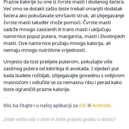
Prazne kalorije su one iz čvrste masti i dodanog šećera.
Već smo se dotakli zašto biste trebali smanjiti dodatak
šećera ako pokušavate smršaviti struk, ali izbjegavanje
čvrste masti također može pomoći. Čvrste masti
sadrže mnogo zasićenih ili trans masti i uključuju
namirnice poput putera, margarina, masti i životinjskih
masti. Ove namirnice pružaju mnogo kalorija, ali
nemaju mnogo nutritivne vrijednosti.
Umjesto da tost prelijete puterom, pokušajte više
zasitnog putera od kikirikija ili avokada. I sljedeći put
kada budete roštiljali, izbjegavajte govedinu s vidljivom
masnoćom i odlučite se za nemasnu ribu i perad kako
biste ograničili prazne kalorije.
Klix.ba čitajte i u našoj aplikaciji za
iOS
ili
Android
.
Znate nešto više o temi ili želite prijaviti grešku u tekstu?