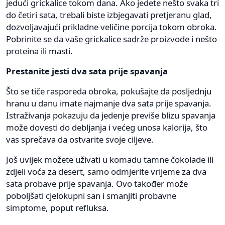
jedući grickalice tokom dana. Ako jedete nešto svaka tri
do četiri sata, trebali biste izbjegavati pretjeranu glad,
dozvoljavajući prikladne veličine porcija tokom obroka.
Pobrinite se da vaše grickalice sadrže proizvode i nešto
proteina ili masti.
Prestanite jesti dva sata prije spavanja
Što se tiče rasporeda obroka, pokušajte da posljednju
hranu u danu imate najmanje dva sata prije spavanja.
Istraživanja pokazuju da jedenje previše blizu spavanja
može dovesti do debljanja i većeg unosa kalorija, što
vas sprečava da ostvarite svoje ciljeve.
Još uvijek možete uživati ​​u komadu tamne čokolade ili
zdjeli voća za desert, samo odmjerite vrijeme za dva
sata probave prije spavanja. Ovo također može
poboljšati cjelokupni san i smanjiti probavne
simptome, poput refluksa.