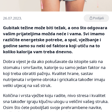
26.07.2023.
Podijeli
Gubitak težine može biti težak, a ono što odgovara
vašim prijateljima možda neće i vama. Svi imamo
različite energetske potrebe, a spol, vježbanje i
godine samo su neki od faktora koji utiču na to
koliko kalorija vam treba dnevno.
Dobra vijest je da ako pokušavate da istopite salo na
stomaku i smršavite, kalorije su samo jedan faktor na
koji treba obratiti pažnju. Kvalitet hrane, sastav
nutrijenata i vrijeme obroka i grickalica također imaju
veliki utjecaj na vaš struk.
Količina i vrsta vježbe koju radite, nivo stresa i kvalitet
sna također igraju ključnu ulogu u veličini vašeg struka.
Osim što ćete poboljšati svoje prehrambene navike,