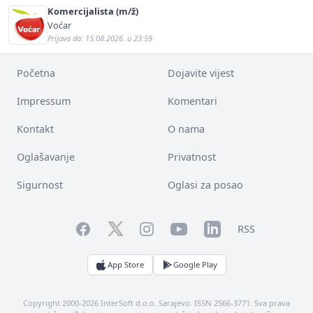
Komercijalista (m/ž)
Voćar
Prijava do: 15.08.2026. u 23:59
Početna
Dojavite vijest
Impressum
Komentari
Kontakt
O nama
Oglašavanje
Privatnost
Sigurnost
Oglasi za posao
Facebook
YouTube
LinkedIn
Twitter
Instagram
RSS
App Store
Google Play
Copyright 2000-2026 InterSoft d.o.o. Sarajevo. ISSN 2566-3771. Sva prava