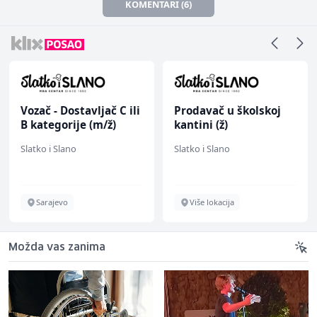
KOMENTARI (6)
Vozač - Dostavljač C ili
Prodavač u školskoj
B kategorije (m/ž)
kantini (ž)
Slatko i Slano
Slatko i Slano
Sarajevo
Više lokacija
Možda vas zanima