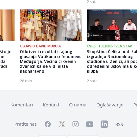
2 sata
OBJAVIO DAVID MURGIA
ČVRST I JEDINSTVEN STAV
što je
Otkriveni rezultati tajnog
Skupština Čelika podrža
tne
glasanja Vatikana o fenomenu
izgradnju Nacionalnog
 da
Međugorja: Većina crkvenih
stadiona u Zenici, ali po
rudi
zvaničnika ne vidi ništa
određenim uslovima u k
nadnaravno
kluba
28 min
2 sata
m
Komentari
Kontakt
O nama
Oglašavanje
P
Facebook
YouTube
LinkedIn
Twitter
Instagram
RSS
Pratite nas