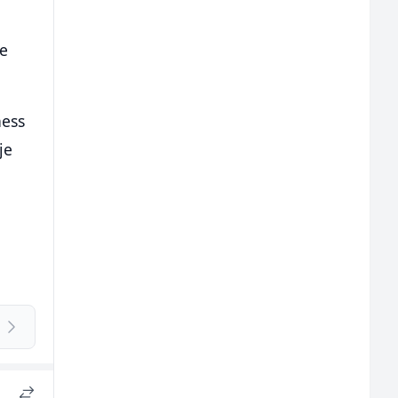
je
ness
je