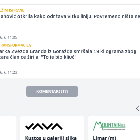
EŽIM ISHRANE
ahović otkrila kako održava vitku liniju: Povremeno ništa ne
6. u 11:05
 TRANSFORMACIJA
arka Zvezda Granda iz Goražda smršala 19 kilograma zbog
ra članice žirija: "To je bio ključ"
6. u 11:23
KOMENTARI (17)
Kustos u galeriji slika
Limar (m)