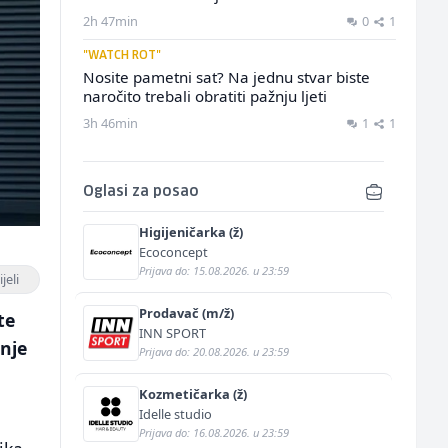
2h 47min
0
1
"WATCH ROT"
Nosite pametni sat? Na jednu stvar biste
naročito trebali obratiti pažnju ljeti
3h 46min
1
1
Oglasi za posao
Higijeničarka (ž)
Ecoconcept
Prijava do: 15.08.2026. u 23:59
jeli
Prodavač (m/ž)
te
INN SPORT
anje
Prijava do: 20.08.2026. u 23:59
Kozmetičarka (ž)
Idelle studio
Prijava do: 16.08.2026. u 23:59