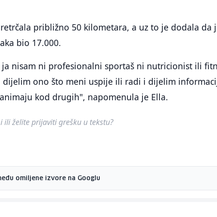
etrčala približno 50 kilometara, a uz to je dodala da 
aka bio 17.000.
ja nisam ni profesionalni sportaš ni nutricionist ili fit
 dijelim ono što meni uspije ili radi i dijelim informaci
zanimaju kod drugih", napomenula je Ella.
ili želite prijaviti grešku u tekstu?
među omiljene izvore na Googlu