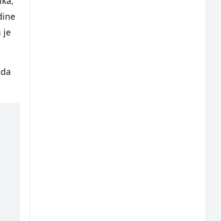
ika,
dine
 je
 da