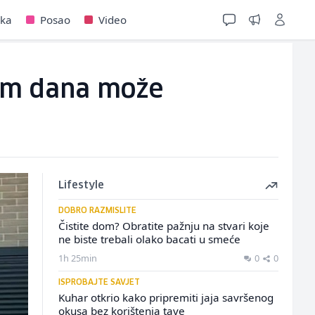
jka
Posao
Video
dam dana može
Lifestyle
DOBRO RAZMISLITE
Čistite dom? Obratite pažnju na stvari koje
ne biste trebali olako bacati u smeće
1h 25min
0
0
ISPROBAJTE SAVJET
Kuhar otkrio kako pripremiti jaja savršenog
okusa bez korištenja tave