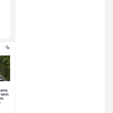
(m/ž)
Recruiting Specialist
(m/ž)
Fine Food
Mars Connect
Sarajevo
Sarajevo
inama
rskim
em
e