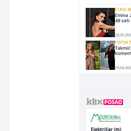
STROG R
Emina J
48 sati
29.05.202
FIZIČKA
Takmič
komenta
10.04.202
Sachbearbeiter in der
Električar (m)