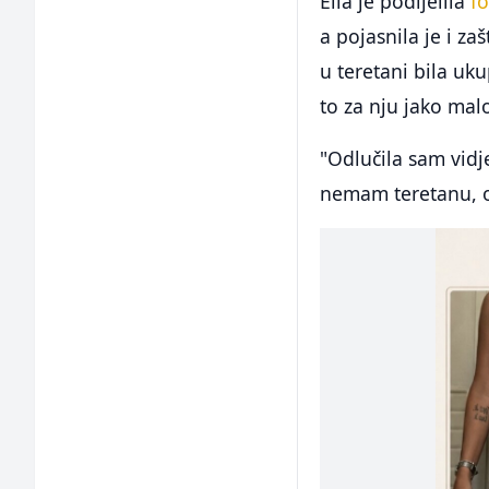
Ella je podijelila
fo
a pojasnila je i za
u teretani bila uk
to za nju jako mal
"Odlučila sam vidj
nemam teretanu, o