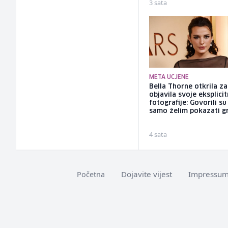
3 sata
META UCJENE
Bella Thorne otkrila za
objavila svoje eksplici
fotografije: Govorili su
samo želim pokazati g
4 sata
Dojavite vijest
Impressu
Početna