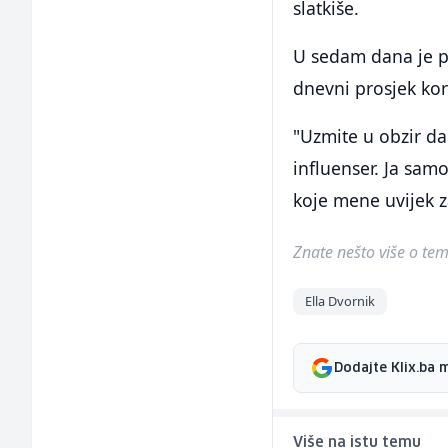
slatkiše.
U sedam dana je pr
dnevni prosjek kor
"Uzmite u obzir da 
influenser. Ja samo
koje mene uvijek 
Znate nešto više o temi 
Ella Dvornik
Dodajte Klix.ba 
Više na istu temu