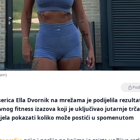
ram)
Podi
erica Ella Dvornik na mrežama je podijelila rezulta
g fitness izazova koji je uključivao jutarnje trč
htjela pokazati koliko može postići u spomenutom