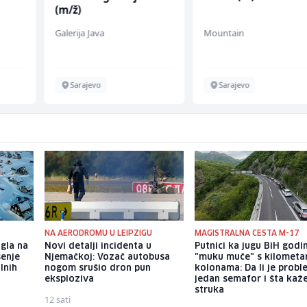
(m/ž)
Galerija Java
Mountain
Sarajevo
Sarajevo
NA AERODROMU U LEIPZIGU
MAGISTRALNA CESTA M-17
gla na
Novi detalji incidenta u
Putnici ka jugu BiH god
šenje
Njemačkoj: Vozač autobusa
"muku muče" s kilometa
lnih
nogom srušio dron pun
kolonama: Da li je probl
eksploziva
jedan semafor i šta kaž
struka
12 sati