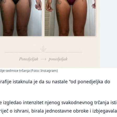
poslije sedmice trčanja (Foto: Instagram)
grafije istaknula je da su nastale "od ponedjeljka do
je izgledao intenzitet njenog svakodnevnog trčanja isti
 riječ o ishrani, birala jednostavne obroke i izbjegaval