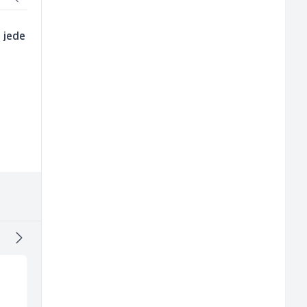
 jede
Radnik u proizvodnji
Junior Marketing &