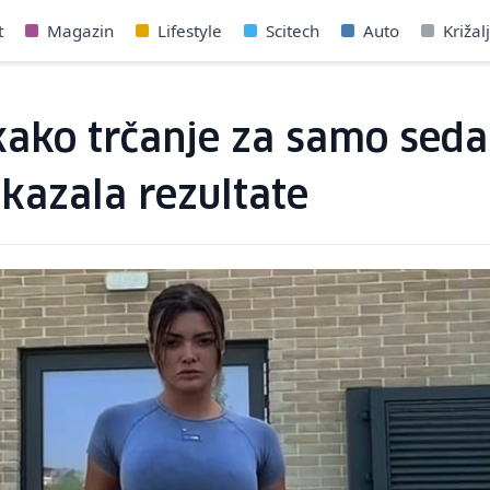
t
Magazin
Lifestyle
Scitech
Auto
Križal
a kako trčanje za samo se
okazala rezultate