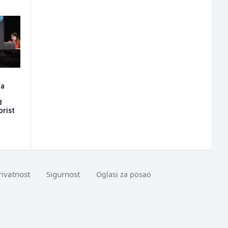
la
d
orist
rivatnost
Sigurnost
Oglasi za posao