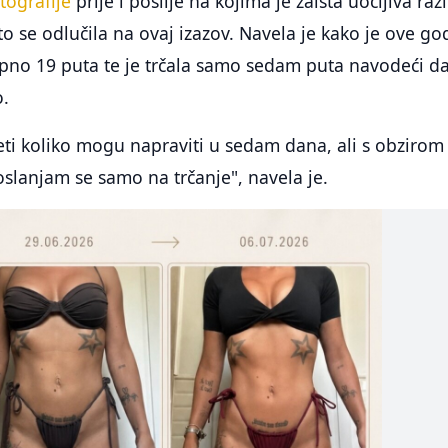
tografije
prije i poslije na kojima je zaista uočljiva razl
što se odlučila na ovaj izazov. Navela je kako je ove go
upno 19 puta te je trčala samo sedam puta navodeći da
o.
eti koliko mogu napraviti u sedam dana, ali s obzirom
slanjam se samo na trčanje", navela je.