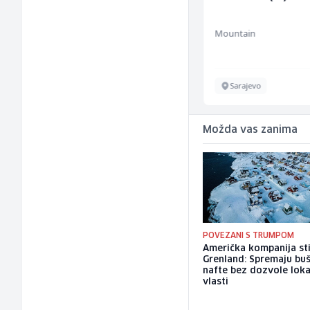
Schaltungsabteilung
(m/w)
Servicepoint
Mountain
Sarajevo
Sarajevo
Možda vas zanima
POVEZANI S TRUMPOM
Američka kompanija sti
Grenland: Spremaju bu
nafte bez dozvole loka
vlasti