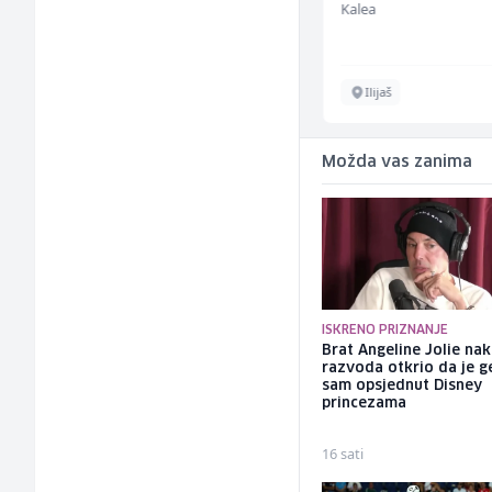
Kalea
Kalea
Ilijaš
Ilijaš
Možda vas zanima
ISKRENO PRIZNANJE
Brat Angeline Jolie na
razvoda otkrio da je ge
sam opsjednut Disney
princezama
16 sati