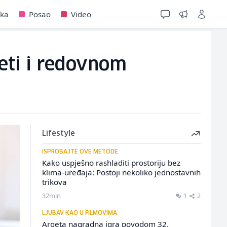
jka
Posao
Video
eti i redovnom
Lifestyle
ISPROBAJTE OVE METODE
Kako uspješno rashladiti prostoriju bez
klima-uređaja: Postoji nekoliko jednostavnih
trikova
32min
1
2
LJUBAV KAO U FILMOVIMA
Argeta nagradna igra povodom 32.