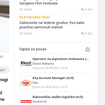
Sarajevo Film Festivala
2h 19min
0
0
DA BI SAČUVALE OBLIK
Zaboravite na ledene grudve: Evo kako
pravilno zamrznuti maline
2h 24min
0
2
Oglasi za posao
ogu
Operater na digitalnim mašinama za
štampu i doradu (m/ž)
Ekovit Reklame
Prijava do: 04.09.2026. u 23:59
jeli
Key Account Manager (m/ž)
nogi
Klas
Prijava do: 09.08.2026. u 23:59
eć
Rukovodilac službe logistike (m/ž)
jno
Market AS