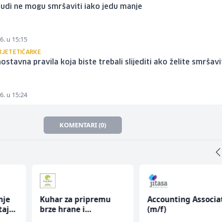
judi ne mogu smršaviti iako jedu manje
6. u 15:15
DIJETETIČARKE
nostavna pravila koja biste trebali slijediti ako želite smršavi
6. u 15:24
KOMENTARI (0)
nje
Kuhar za pripremu
Accounting Associa
taja
brze hrane i
(m/f)
jednostavnih jela (m/