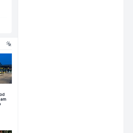
Interclima
Irion Argerr
Sarajevo
Vogošća
 od
dam
o