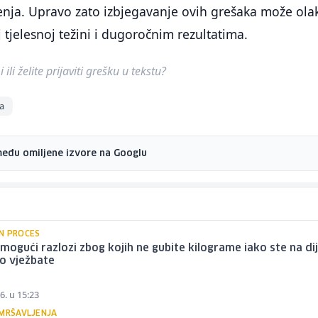
ešenja. Upravo zato izbjegavanje ovih grešaka može ola
 tjelesnoj težini i dugoročnim rezultatima.
ili želite prijaviti grešku u tekstu?
a
među omiljene izvore na Googlu
N PROCES
mogući razlozi zbog kojih ne gubite kilograme iako ste na dije
o vježbate
6. u 15:23
 MRŠAVLJENJA