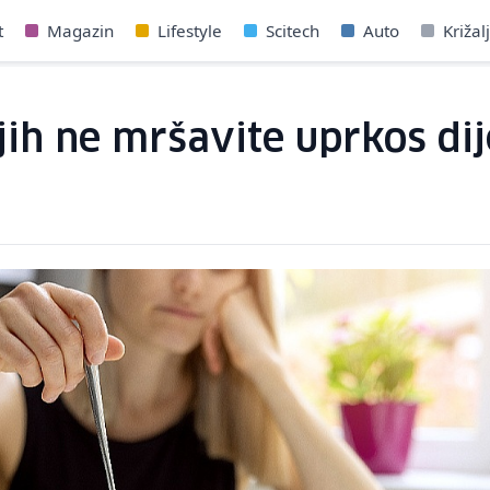
t
Magazin
Lifestyle
Scitech
Auto
Križal
ih ne mršavite uprkos dij