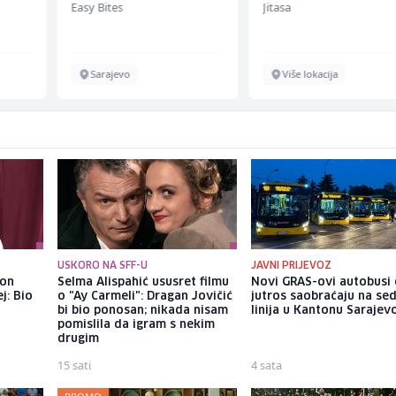
Easy Bites
Jitasa
ž)
Sarajevo
Više lokacija
USKORO NA SFF-U
JAVNI PRIJEVOZ
kon
Selma Alispahić ususret filmu
Novi GRAS-ovi autobusi
j: Bio
o "Ay Carmeli": Dragan Jovičić
jutros saobraćaju na se
bi bio ponosan; nikada nisam
linija u Kantonu Sarajev
pomislila da igram s nekim
drugim
15 sati
4 sata