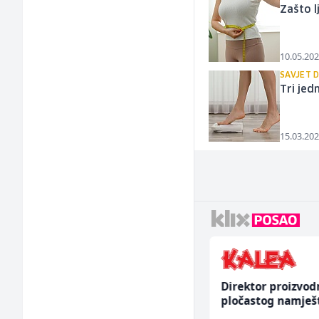
Zašto l
10.05.202
SAVJET 
Tri jed
15.03.202
Multimedijalni
Direktor proizvod
marketing kreator (m/
pločastog namješ
ž)
(m/ž)