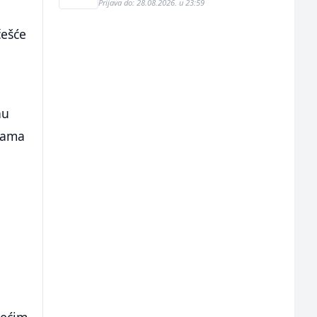
Prijava do: 28.08.2026. u 23:59
češće
nu
ijama