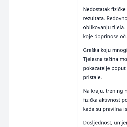
Nedostatak fizičke
rezultata. Redovno
oblikovanju tijela.
koje doprinose oču
Greška koju mnogi
Tjelesna težina mož
pokazatelje poput o
pristaje.
Na kraju, trening 
fizička aktivnost p
kada su pravilna i
Dosljednost, umjer