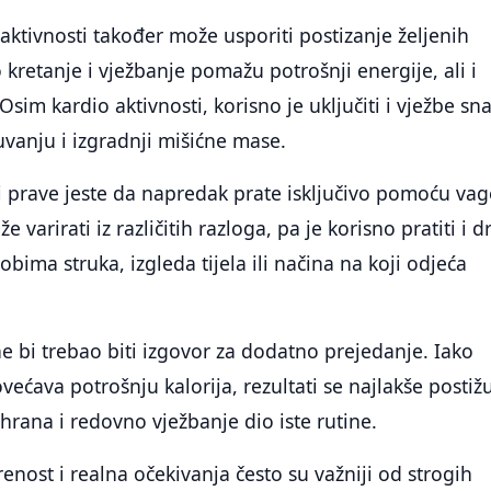
 aktivnosti također može usporiti postizanje željenih
 kretanje i vježbanje pomažu potrošnji energije, ali i
 Osim kardio aktivnosti, korisno je uključiti i vježbe sn
vanju i izgradnji mišićne mase.
 prave jeste da napredak prate isključivo pomoću vag
e varirati iz različitih razloga, pa je korisno pratiti i 
bima struka, izgleda tijela ili načina na koji odjeća
ne bi trebao biti izgovor za dodatno prejedanje. Iako
ovećava potrošnju kalorija, rezultati se najlakše postiž
shrana i redovno vježbanje dio iste rutine.
enost i realna očekivanja često su važniji od strogih