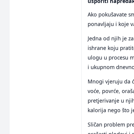
usporiti napreda
Ako pokušavate smr
ponavljaju i koje v
Jedna od njih je z
ishrane koju prati
ulogu u procesu mr
i ukupnom dnevno
Mnogi vjeruju da ć
voće, povrće, oraš
pretjerivanje u nj
kalorija nego što 
Sličan problem pre