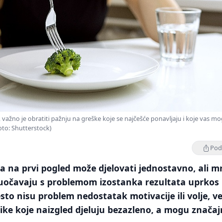
važno je obratiti pažnju na greške koje se najčešće ponavljaju i koje vas m
Foto: Shutterstock)
Podi
 na prvi pogled može djelovati jednostavno, ali m
suočavaju s problemom izostanka rezultata uprkos
sto nisu problem nedostatak motivacije ili volje, v
ke koje naizgled djeluju bezazleno, a mogu znača