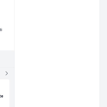
ti
te
Monteri centralnog
Tehničar održavanja
grijanja i plinskih
CNC mašina (m)
instalacija (m)