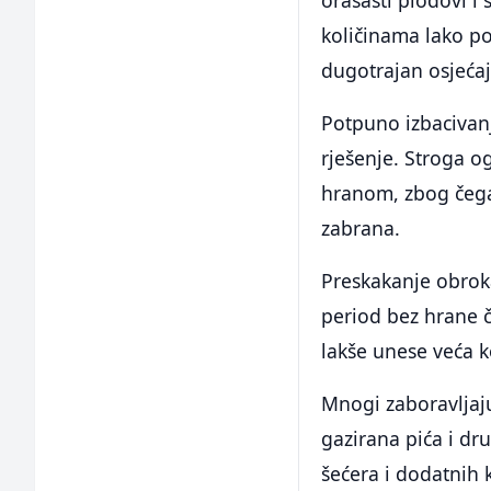
orašasti plodovi i
količinama lako po
dugotrajan osjećaj 
Potpuno izbacivanj
rješenje. Stroga o
hranom, zbog čega 
zabrana.
Preskakanje obroka
period bez hrane č
lakše unese veća k
Mnogi zaboravljaju
gazirana pića i dr
šećera i dodatnih 