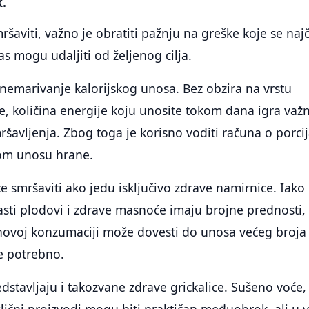
k.
šaviti, važno je obratiti pažnju na greške koje se naj
as mogu udaljiti od željenog cilja.
anemarivanje kalorijskog unosa. Bez obzira na vrstu
te, količina energije koju unosite tokom dana igra važ
šavljenja. Zbog toga je korisno voditi računa o porc
m unosu hrane.
e smršaviti ako jedu isključivo zdrave namirnice. Iako
asti plodovi i zdrave masnoće imaju brojne prednosti,
ihovoj konzumaciji može dovesti do unosa većeg broja
je potrebno.
dstavljaju i takozvane zdrave grickalice. Sušeno voće,