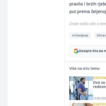
pravila i brzih rj
put prema željenoj
Znate nešto više o temi 
mršavljenje
Ishran
Dodajte Klix.ba 
Više na istu temu
IZAZOVA
Ovo su 
redovn
13.05.202
IZAZOVI