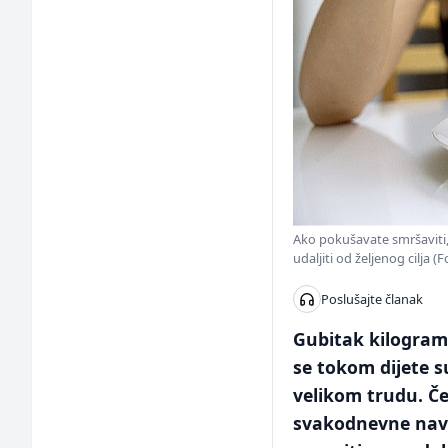
Ako pokušavate smršaviti, 
udaljiti od željenog cilja (
Poslušajte članak
Gubitak kilograma
se tokom dijete 
velikom trudu. Če
svakodnevne navi