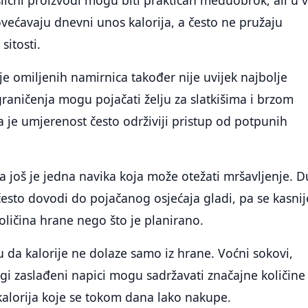
 slični proizvodi mogu biti praktičan međuobrok, ali u 
većavaju dnevni unos kalorija, a često ne pružaju
sitosti.
e omiljenih namirnica također nije uvijek najbolje
graničenja mogu pojačati želju za slatkišima i brzom
je umjerenost često održiviji pristup od potpunih
 još je jedna navika koja može otežati mršavljenje. 
esto dovodi do pojačanog osjećaja gladi, pa se kasnij
oličina hrane nego što je planirano.
 da kalorije ne dolaze samo iz hrane. Voćni sokovi,
ugi zaslađeni napici mogu sadržavati značajne količine
kalorija koje se tokom dana lako nakupe.