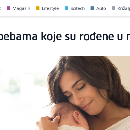
t
Magazin
Lifestyle
Scitech
Auto
Križal
o bebama koje su rođene u