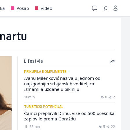
jka
Posao
Video
 martu
Lifestyle
PRIKUPILA KOMPLIMENTE
Ivanu Milenković nazivaju jednom od
najzgodnijih srbijanskih voditeljica:
Izmamila uzdahe u bikiniju
10min
0
2
TURISTIČKI POTENCIJAL
Čamci preplavili Drinu, više od 500 učesnika
zaplovilo prema Goraždu
1h 55min
5
22