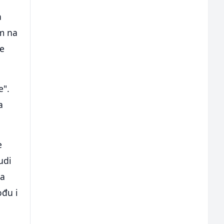
a
m na
ke
e".
a
e
udi
-a
ođu i