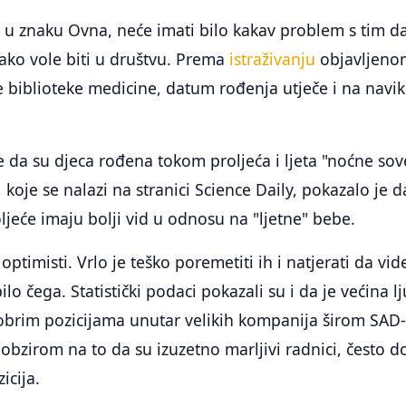
 u znaku Ovna, neće imati bilo kakav problem s tim d
iako vole biti u društvu. Prema
istraživanju
objavljeno
e biblioteke medicine, datum rođenja utječe i na navi
 da su djeca rođena tokom proljeća i ljeta "noćne sov
, koje se nalazi na stranici Science Daily, pokazalo je d
jeće imaju bolji vid u odnosu na "ljetne" bebe.
ptimisti. Vrlo je teško poremetiti ih i natjerati da vid
lo čega. Statistički podaci pokazali su i da je većina lj
dobrim pozicijama unutar velikih kompanija širom SAD
obzirom na to da su izuzetno marljivi radnici, često d
icija.