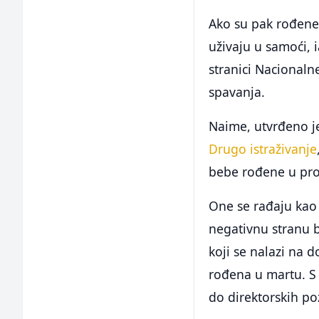
Ako su pak rođene
uživaju u samoći, 
stranici Nacionaln
spavanja.
Naime, utvrđeno je
Drugo istraživanje
bebe rođene u prol
One se rađaju kao o
negativnu stranu bi
koji se nalazi na 
rođena u martu. S 
do direktorskih poz