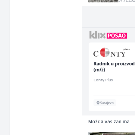
31.12.202
Trgovac - Magacioner
Radnik u proizvod
(m/ž)
(m/ž)
Amko komerc
Conty Plus
Fojnica
Sarajevo
Možda vas zanima