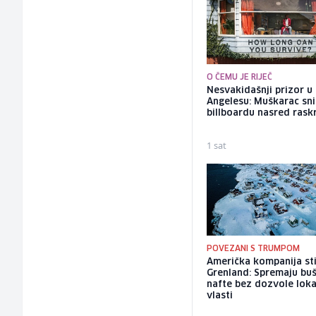
O ČEMU JE RIJEČ
Nesvakidašnji prizor u
Angelesu: Muškarac sni
billboardu nasred rask
1 sat
POVEZANI S TRUMPOM
Američka kompanija sti
Grenland: Spremaju bu
nafte bez dozvole loka
vlasti