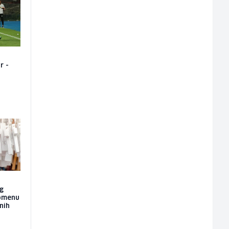
r -
og
nomenu
nih