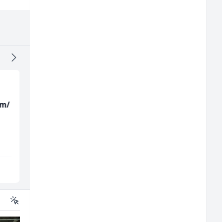
(m/
Kustos u galeriji slika
Konobar (m/ž)
(m/ž)
Galerija Java
Borbono
Sarajevo
Sarajevo