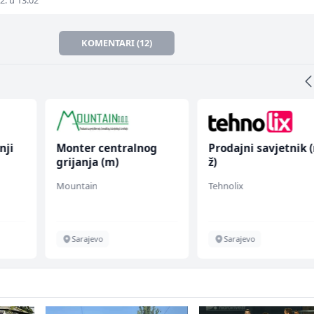
2. u 13:02
KOMENTARI (12)
nji
Monter centralnog
Prodajni savjetnik 
grijanja (m)
ž)
Mountain
Tehnolix
Sarajevo
Sarajevo