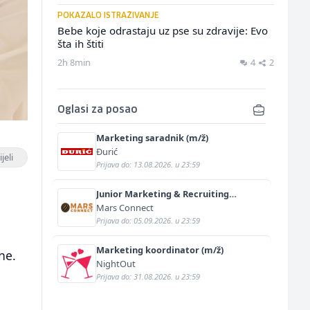
POKAZALO ISTRAŽIVANJE
Bebe koje odrastaju uz pse su zdravije: Evo
šta ih štiti
2h 8min
4
2
Oglasi za posao
Marketing saradnik (m/ž)
Đurić
jeli
Prijava do: 13.08.2026. u 23:59
Junior Marketing & Recruiting
Specialist (m/ž)
Mars Connect
Prijava do: 05.09.2026. u 23:59
Marketing koordinator (m/ž)
ne.
NightOut
Prijava do: 31.08.2026. u 23:59