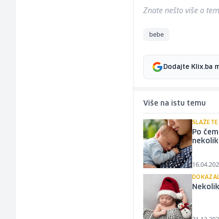
Znate nešto više o temi 
bebe
Dodajte Klix.ba 
Više na istu temu
SLAŽETE 
Po čemu
nekolik
16.04.202
DOKAZAL
Nekolik