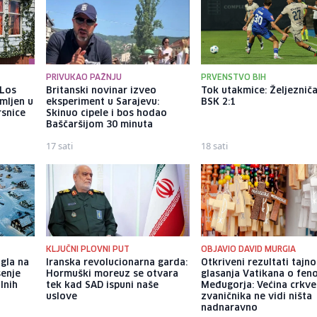
PRIVUKAO PAŽNJU
PRVENSTVO BIH
 Los
Britanski novinar izveo
Tok utakmice: Željezniča
mljen u
eksperiment u Sarajevu:
BSK 2:1
rsnice
Skinuo cipele i bos hodao
Baščaršijom 30 minuta
17 sati
18 sati
KLJUČNI PLOVNI PUT
OBJAVIO DAVID MURGIA
gla na
Iranska revolucionarna garda:
Otkriveni rezultati tajn
šenje
Hormuški moreuz se otvara
glasanja Vatikana o fe
lnih
tek kad SAD ispuni naše
Međugorja: Većina crkve
uslove
zvaničnika ne vidi ništa
nadnaravno