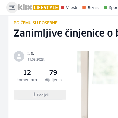
Vijesti
Biznis
Spor
PO ČEMU SU POSEBNE
Zanimljive činjenice 
I. S.
11.03.2023.
12
79
komentara
dijeljenja
Podijeli