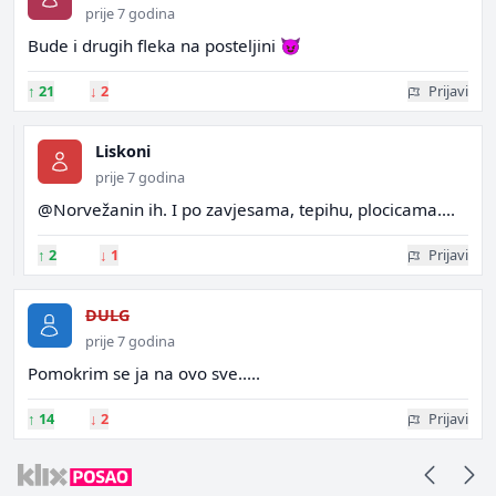
prije 7 godina
Bude i drugih fleka na posteljini 😈
↑
21
↓
2
Prijavi
Liskoni
prije 7 godina
@Norvežanin ih. I po zavjesama, tepihu, plocicama....
↑
2
↓
1
Prijavi
DULG
prije 7 godina
Pomokrim se ja na ovo sve.....
↑
14
↓
2
Prijavi