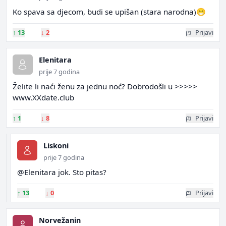
Ko spava sa djecom, budi se upišan (stara narodna)😁
↑
13
↓
2
Prijavi
Elenitara
prije 7 godina
Želite li naći ženu za jednu noć? Dobrodošli u >>>>>
www.XXdate.club
↑
1
↓
8
Prijavi
Liskoni
prije 7 godina
@Elenitara jok. Sto pitas?
↑
13
↓
0
Prijavi
Norvežanin