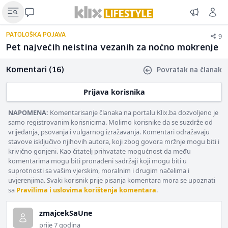
9
PATOLOŠKA POJAVA
Pet najvećih neistina vezanih za noćno mokrenje
Komentari (16)
Povratak na članak
Prijava korisnika
NAPOMENA:
Komentarisanje članaka na portalu Klix.ba dozvoljeno je
samo registrovanim korisnicima. Molimo korisnike da se suzdrže od
vrijeđanja, psovanja i vulgarnog izražavanja. Komentari odražavaju
stavove isključivo njihovih autora, koji zbog govora mržnje mogu biti i
krivično gonjeni. Kao čitatelj prihvatate mogućnost da među
komentarima mogu biti pronađeni sadržaji koji mogu biti u
suprotnosti sa vašim vjerskim, moralnim i drugim načelima i
uvjerenjima. Svaki korisnik prije pisanja komentara mora se upoznati
sa
Pravilima i uslovima korištenja komentara
.
zmajcekSaUne
prije 7 godina