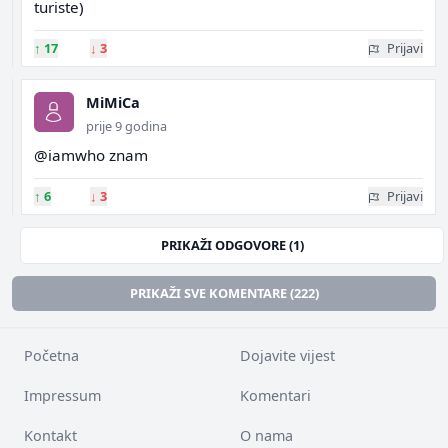
turiste)
↑
17
↓
3
Prijavi
MiMiCa
prije 9 godina
@iamwho znam
↑
6
↓
3
Prijavi
PRIKAŽI ODGOVORE (1)
PRIKAŽI SVE KOMENTARE (222)
Početna
Dojavite vijest
Impressum
Komentari
Kontakt
O nama