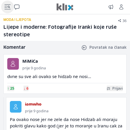
36
MODA I LJEPOTA
Lijepe i moderne: Fotografije Iranki koje ruše
stereotipe
Komentar
Povratak na članak
MiMiCa
prije 9 godina
dvne su sve ali ovako se hidzab ne nosi...
↑
25
↓
6
Prijavi
iamwho
prije 9 godina
Pa ovako nose jer ne zele da nose Hidzab ali moraju
pokriti glavu kako god (jer je to moranje u Iranu cak za