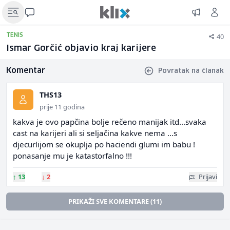
40
TENIS
Ismar Gorčić objavio kraj karijere
Komentar
Povratak na članak
THS13
prije 11 godina
kakva je ovo papčina bolje rečeno manijak itd...svaka
cast na karijeri ali si seljačina kakve nema ...s
djecurlijom se okuplja po haciendi glumi im babu !
ponasanje mu je katastorfalno !!!
↑
13
↓
2
Prijavi
PRIKAŽI SVE KOMENTARE (11)