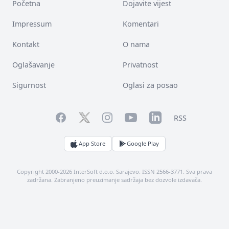
Početna
Dojavite vijest
Impressum
Komentari
Kontakt
O nama
Oglašavanje
Privatnost
Sigurnost
Oglasi za posao
Facebook
YouTube
LinkedIn
Twitter
Instagram
RSS
App Store
Google Play
Copyright 2000-2026 InterSoft d.o.o. Sarajevo. ISSN 2566-3771. Sva prava
zadržana. Zabranjeno preuzimanje sadržaja bez dozvole izdavača.